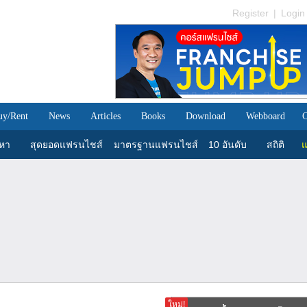
Register
|
Login
uy/Rent
News
Articles
Books
Download
Webboard
C
นหา
สุดยอดแฟรนไชส์
มาตรฐานแฟรนไชส์
10 อันดับ
สถิติ
แ
ใหม่!