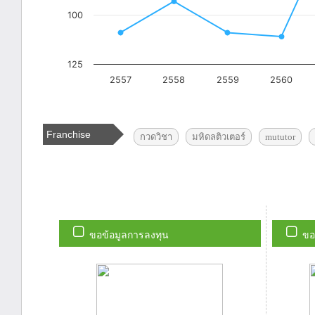
Franchise
กวดวิชา
มหิดลติวเตอร์
mututor
Tags
ขอข้อมูลการลงทุน
ขอ