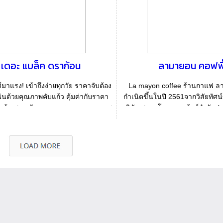
เดอะ แบล็ค ดราก้อน
ลามายอน คอฟฟี
าแรง! เข้าถึงง่ายทุกวัย ราคาจับต้อง
La mayon coffee ร้านกาแฟ ล
น่นด้วยคุณภาพคับแก้ว คุ้มค่ากับราคา
กำเนิดขึ้นในปี 2561จากวิสัยทัศน์
ลูกค้าเสมอ รักษามาตรฐานและคุณภาพ
บริษัท สยามโกลบอลเฮ้าส์จำกัด (ม
ให...
เห็นถ...