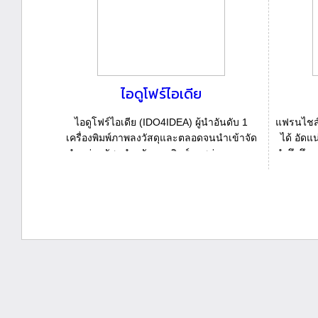
ไอดูโฟร์ไอเดีย
ไอดูโฟร์ไอเดีย (IDO4IDEA) ผู้นำอันดับ 1
แฟรนไชส์ม
เครื่องพิมพ์ภาพลงวัสดุและตลอดจนนำเข้าจัด
ได้ อัดแ
จำหน่ายวัสดุสำหรับงานพิมพ์ภาพต่าง ๆ ครบ
คำนึงถึง
วงจร พร้อมท...