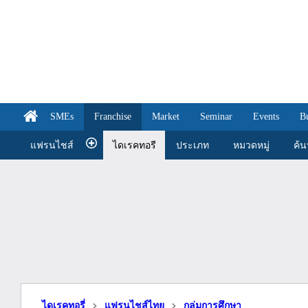
SMEs
Franchise
Market
Seminar
Events
B
แฟรนไชส์
ไดเรคทอรี
ประเภท
หมวดหมู่
ค้
ไดเรคทอรี่
แฟรนไชส์ไทย
กลุ่มการศึกษา