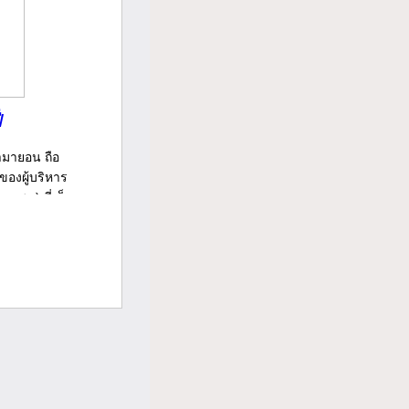
่
ามายอน ถือ
ของผู้บริหาร
หาชน) ที่เล็ง