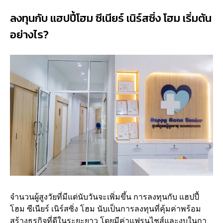
ลงทุนกับ แฮปปี้โฮม ซีเนียร์ เนิร์สซิ่ง โฮม เริ่มต้น
อย่างไร?
จำนวนผู้สูงวัยที่มีแต่นับวันจะเพิ่มขึ้น การลงทุนกับ แฮปปี้
โฮม ซีเนียร์ เนิร์สซิ่ง โฮม นับเป็นการลงทุนที่คุ้มค่าพร้อม
สร้างธุรกิจที่ดีในระยะยาว โดยมีค่าแฟรนไชส์และงบในกา