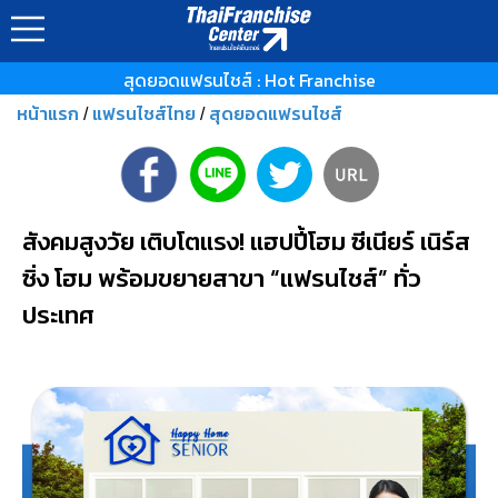
สุดยอดแฟรนไชส์ : Hot Franchise
หน้าแรก
แฟรนไชส์ไทย
สุดยอดแฟรนไชส์
/
/
สังคมสูงวัย เติบโตแรง! แฮปปี้โฮม ซีเนียร์ เนิร์ส
ซิ่ง โฮม พร้อมขยายสาขา “แฟรนไชส์” ทั่ว
ประเทศ