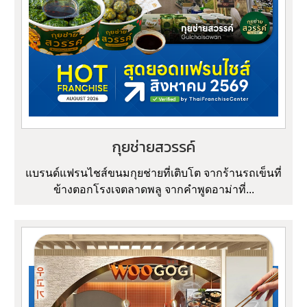
กุยช่ายสวรรค์
แบรนด์แฟรนไชส์ขนมกุยช่ายที่เติบโต จากร้านรถเข็นที่
ข้างตอกโรงเจตลาดพลู จากคำพูดอาม่าที่...