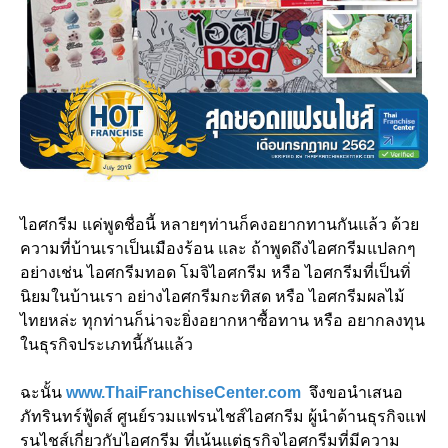
ไอศกรีม แค่พูดชื่อนี้ หลายๆท่านก็คงอยากทานกันแล้ว ด้วย
ความที่บ้านเราเป็นเมืองร้อน และ ถ้าพูดถึงไอศกรีมแปลกๆ
อย่างเช่น ไอศกรีมทอด โมจิไอศกรีม หรือ ไอศกรีมที่เป็นทิ่
นิยมในบ้านเรา อย่างไอศกรีมกะทิสด หรือ ไอศกรีมผลไม้
ไทยหล่ะ ทุกท่านก็น่าจะยิ่งอยากหาซื้อทาน หรือ อยากลงทุน
ในธุรกิจประเภทนี้กันแล้ว
ฉะนั้น
www.ThaiFranchiseCenter.com
จึงขอนำเสนอ
ภัทรินทร์ฟู้ดส์ ศูนย์รวมแฟรนไชส์ไอศกรีม ผู้นำด้านธุรกิจแฟ
รนไชส์เกี่ยวกับไอศกรีม ที่เน้นแต่ธุรกิจไอศกรีมที่มีความ