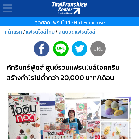
สุดยอดแฟรนไชส์ : Hot Franchise
หน้าแรก
แฟรนไชส์ไทย
สุดยอดแฟรนไชส์
/
/
ภัทรินทร์ฟู้ดส์ ศูนย์รวมแฟรนไชส์ไอศกรีม
สร้างกำไรไม่ต่ำกว่า 20,000 บาท/เดือน