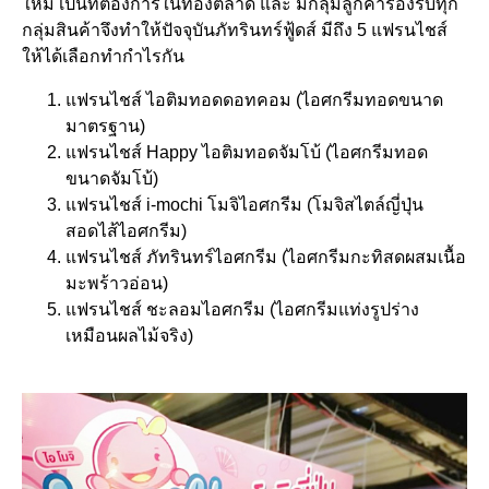
ใหม่ เป็นที่ต้องการในท้องตลาด และ มีกลุ่มลูกค้ารองรับทุก
กลุ่มสินค้าจึงทำให้ปัจจุบันภัทรินทร์ฟู้ดส์ มีถึง 5 แฟรนไชส์
ให้ได้เลือกทำกำไรกัน
แฟรนไชส์ ไอติมทอดดอทคอม (ไอศกรีมทอดขนาด
มาตรฐาน)
แฟรนไชส์ Happy ไอติมทอดจัมโบ้ (ไอศกรีมทอด
ขนาดจัมโบ้)
แฟรนไชส์ i-mochi โมจิไอศกรีม (โมจิสไตล์ญี่ปุ่น
สอดไส้ไอศกรีม)
แฟรนไชส์ ภัทรินทร์ไอศกรีม (ไอศกรีมกะทิสดผสมเนื้อ
มะพร้าวอ่อน)
แฟรนไชส์ ชะลอมไอศกรีม (ไอศกรีมแท่งรูปร่าง
เหมือนผลไม้จริง)