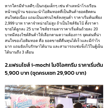
หากใครมีทำเลดีๆ เป็นกลุ่มเด็กๆ เช่น ทำเลหน้าโรงเรียน
หน้าหมู่บ้าน ขอแนะนำไอติมทอดที่เป็นสินค้ายอดฮิตคน
สนใจต่อเนื่อง แถมเป็นแฟรนไชส์ลงทุนต่ำ ราคาเริ่มต้นเพียง
2,999 บาท ราคาจำหน่ายไม่สูง ถ้าเป็นไซส์จัมโบ้ ตั้งราคา
ขายได้ลูกละ 25 บาท ไซส์ธรรมดาราคาเริ่มต้นถ้วยละ 20
บาทมีสองไซด์สินค้าให้เลือกตามความต้องการ จุดเด่นที่น่า
สนใจของไอติมทอด คือ ยอดขายดีคืนทุนได้เร็วและมีกำไร
มาก แถมยังเก็บรักษาได้นาน และสามารถแช่แข็งไว้ในตู้เย็น
ได้นานถึง 3 เดือน
2.แฟรนไชส์ i-mochi โมจิไอศกรีม ราคาเริ่มต้น
5,900 บาท (ชุดครบเซท 29,900 บาท)