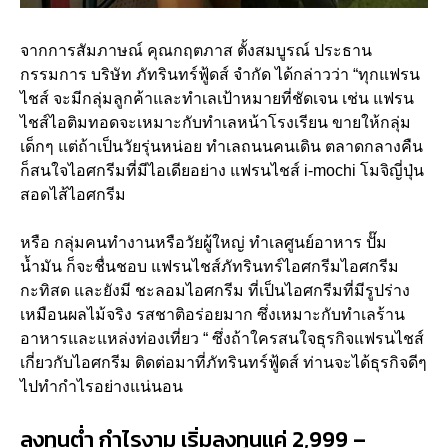
จากการสัมภาษณ์ คุณกฤตภาส ตั้งสมบูรณ์ ประธาน
กรรมการ บริษัท ภัทรินทร์ฟู้ดส์ จำกัด ได้กล่าวว่า “ทุกแฟรน
ไชส์ จะมีกลุ่มลูกค้าและทำเลเป้าหมายที่ชัดเจน เช่น แฟรน
ไชส์ไอติมทอดจะเหมาะกับทำเลหน้าโรงเรียน ขายให้กลุ่ม
เด็กๆ แต่ถ้าเป็นวัยรุ่นหน่อย ทำเลถนนคนเดิน ตลาดกลางคืน
ก็สนใจไอศกรีมที่มีไอเดียอย่าง แฟรนไชส์ i-mochi โมจิญี่ปุ่น
สอดไส้ไอศกรีม
หรือ กลุ่มคนทำงานหรือวัยผู้ใหญ่ ทำเลศูนย์อาหาร ปั๊ม
น้ำมัน ก็จะชื่นชอบ แฟรนไชส์ภัทรินทร์ไอศกรีมไอศกรีม
กะทิสด และยังมี ชะลอมไอศกรีม ที่เป็นไอศกรีมที่มีรูปร่าง
เหมือนผลไม้จริง รสชาติอร่อยมาก ซึ่งเหมาะกับทำเลร้าน
อาหารและแหล่งท่องเที่ยว “ ซึ่งถ้าใครสนใจธุรกิจแฟรนไชส์
เกี่ยวกับไอศกรีม ติดต่อมาที่ภัทรินทร์ฟู้ดส์ ท่านจะได้ธุรกิจดีๆ
ไปทำกำไรอย่างแน่นอน
ลงทุนต่ำ กำไรงาม เริ่มลงทุนแค่ 2,999 –