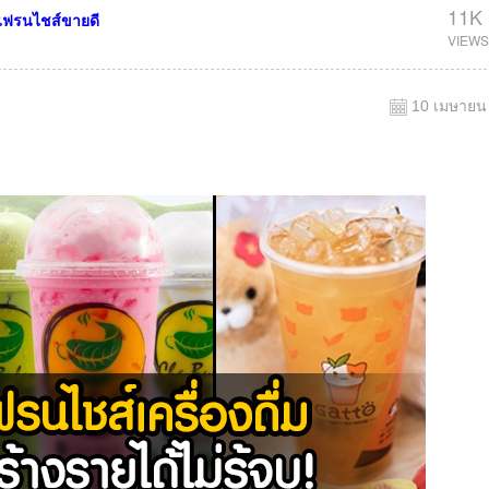
11K
แฟรนไชส์ขายดี
10 เมษายน