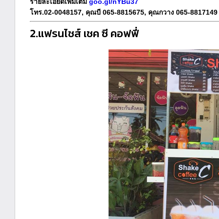
รายละเอียดเพิ่มเติม
goo.gl/nYBu37
โทร.02-0048157, คุณบี 065-8815675, คุณกวาง 065-8817149
2.แฟรนไชส์ เชค ซี คอฟฟี่