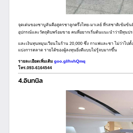
จุดเด่นของชาบูลันคือสูตรชาลูกครึ่งไทย-มาเลย์ ที่รสชาติเข้มข้นม
อุปกรณ์และวัตถุดิบพร้อมขาย คนที่อยากเริ่มต้นแนะนำว่ามีทุน
และเงินทุนหมุนเวียนในร้าน 20,000 ซึ่ง กาแฟและชา ไม่ว่าไปตั้ง
แบ่งการตลาด รายได้ของผู้ลงทุนยิ่งดีแบบไม่รู้จบมากขึ้น
รายละเอียดเพิ่มเติม
goo.gl/hvhQmq
โทร.093-6164544
4.อินทนิล