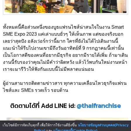
ทั้งหมดนี้คือส่วนหนึ่งของบูธแฟรนไชส์น่าสนใจในงาน Smart
SME Expo 2023 แค่เล่าแบบยั่วๆ ให้เห็นภาพ แต่ของจริงบอก
เลยว่าสุดปัง อลังเว่อร์กว่านี้มาก ใครที่ยังไม่ได้ไปเดินงานนี้
แนะนำให้รีบไปงานเขามีถึงวันอาทิตย์ที่ 9 กรกฏาคมนี้เท่านั้น
เป็นโอกาสดีของคนที่อยากมีธุรกิจ อยากมีรายได้เพิ่ม ถ้ามาเดิน
งานนี้รับรองว่าคุณไม่มีคำว่าผิดหวัง แล้วไว้พบกันใหม่งานหน้า
เราจะมารีวิวให้ฟังกันแบบนี้ไม่มีพลาดแน่นอน
ผู้อ่านสามารถติดตามข่าวสาร ทุกความเคลื่อนไหวธุรกิจแฟรน
ไชส์และ SMEs รวดเร็ว รอบด้าน
ติดตามได้ที่ Add LINE id:
@thaifranchise
เว็บไซต์มีการจัดเก็บคุกกี้ เพื่อให้การใช้งานดียิ่งขึ้น
นโยบายข้อมูลส่วนบุคคล(Privacy
Policy)
และ
นโยบายคุกกี้(Cookie Policy)