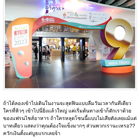
ถ้าได้ลองเข้าไปเดินในงานจะสุดฟินแบบลืมวันเวลากันทีเดียว
ใครที่หิวๆ เข้าไปนี่ยิ่งแล้วใหญ่ แค่เริ่มต้นทางเข้าก็ดักเราด้วย
ของแฟรนไชส์อาหาร ถ้าใครหลุดโซนนี้แบบไม่เสียตังเลยแม้แต่
บาทเดียว แสดงว่าคุณต้องใจแข็งมากๆ ส่วนพวกเรานะเหรอ??
ควักเงินตั้งแต่บูธแรกเลยจ้า