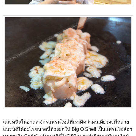
และหนึ่งในอาณาจักรแฟรนไชส์ที่เราคิดว่าคนเดียวจะมีหลาย
แบรนด์ได้อะไรขนาดนี้ต้องยกให้ Big O Shell เป็นแฟรนไชส์อา