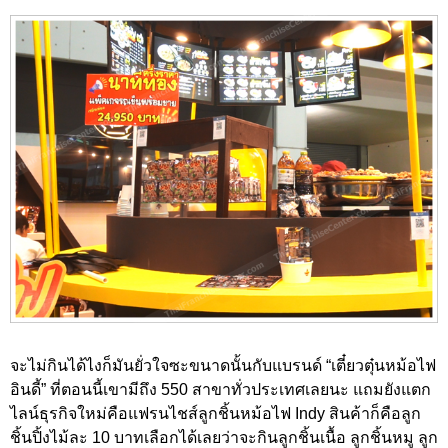
จะไม่กินได้ไงก็มันยั่วใจซะขนาดนั้นกับแบรนด์ “เตี๋ยวตุ๋นหม้อไฟ
อินดี้” ที่ตอนนี้เขามีถึง 550 สาขาทั่วประเทศเลยนะ แถมยังแตก
ไลน์ธุรกิจใหม่คือแฟรนไชส์ลูกชิ้นหม้อไฟ Indy สินค้าก็คือลูก
ชิ้นปิ้งไม้ละ 10 บาทเลือกได้เลยว่าจะกินลูกชิ้นเนื้อ ลูกชิ้นหมู ลูก