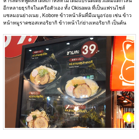
หารสตรีทฟู้ดส์สไตล์เกาหลีที่ไม่ได้มีแบรนด์เดียวแต่มีแตกไลน์
อีกหลายธุรกิจในเครือตัวเอง ทั้ง Okisawa ที่เป็นแฟรนไชส์
แซลมอนย่างเนย , Kobore ข้าวหน้าล้นที่มีเมนูอร่อย เช่น ข้าว
หน้าหมูราดซอสเทอริยากิ ข้าวหน้าไก่ย่างเทอริยากิ เป็นต้น