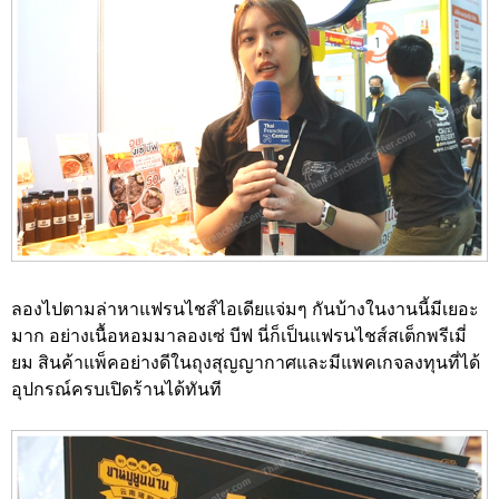
ลองไปตามล่าหาแฟรนไชส์ไอเดียแจ่มๆ กันบ้างในงานนี้มีเยอะ
มาก อย่างเนื้อหอมมาลองเซ่ บีฟ นี่ก็เป็นแฟรนไชส์สเต็กพรีเมี่
ยม สินค้าแพ็คอย่างดีในถุงสุญญากาศและมีแพคเกจลงทุนที่ได้
อุปกรณ์ครบเปิดร้านได้ทันที