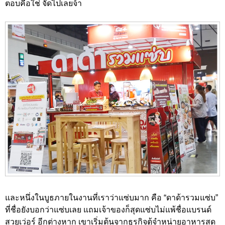
ตอบคือใช่ จัดไปเลยจ้า
และหนึ่งในบูธภายในงานที่เราว่าแซ่บมาก คือ “ดาด้ารวมแซ่บ”
ที่ชื่อยังบอกว่าแซ่บเลย แถมเจ้าของก็สุดแซ่บไม่แพ้ชื่อแบรนด์
สวยเว่อร์ อีกต่างหาก เขาเริ่มต้นจากธุรกิจตู้จำหน่ายอาหารสด