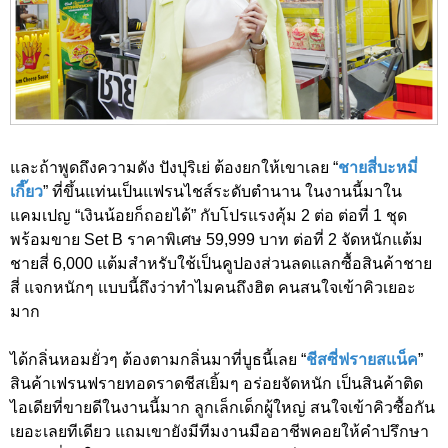
และถ้าพูดถึงความดัง ปังปุริเย่ ต้องยกให้เขาเลย “
ชายสี่บะหมี่
เกี๊ยว
” ที่ขึ้นแท่นเป็นแฟรนไชส์ระดับตำนาน ในงานนี้มาใน
แคมเปญ “เงินน้อยก็ถอยได้” กับโปรแรงคุ้ม 2 ต่อ ต่อที่ 1 ชุด
พร้อมขาย Set B ราคาพิเศษ 59,999 บาท ต่อที่ 2 จัดหนักแต้ม
ชายสี่ 6,000 แต้มสำหรับใช้เป็นคูปองส่วนลดแลกซื้อสินค้าชาย
สี่ แจกหนักๆ แบบนี้ถึงว่าทำไมคนถึงฮิต คนสนใจเข้าคิวเยอะ
มาก
ได้กลิ่นหอมยั่วๆ ต้องตามกลิ่นมาที่บูธนี้เลย “
ชีสซี่ฟรายสแน็ค
”
สินค้าเฟรนฟรายทอดราดชีสเยิ้มๆ อร่อยจัดหนัก เป็นสินค้าติด
ไอเดียที่ขายดีในงานนี้มาก ลูกเล็กเด็กผู้ใหญ่ สนใจเข้าคิวซื้อกัน
เยอะเลยทีเดียว แถมเขายังมีทีมงานมืออาชีพคอยให้คำปรึกษา