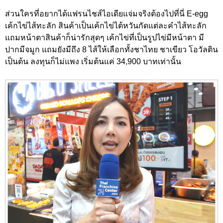
ส่วนใครที่อยากได้แฟรนไชส์ไอเดียแจ่มจริงต้องไปที่นี่ E-egg
เค้กไข่ไส้ทะลัก สินค้าเป็นเค้กไข่ไต้หวันกัดแต่ละคำไส้ทะลัก
แถมหน้าตาสินค้าก็น่ารักสุดๆ เค้กไข่ที่เป็นรูปไข่มีหน้าตา มี
ปากมีจมูก แถมยังมีถึง 8 ไส้ให้เลือกทั้งชาไทย ชาเขียว โอวัลติน
เป็นต้น ลงทุนก็ไม่แพง เริ่มต้นแค่ 34,900 บาทเท่านั้น