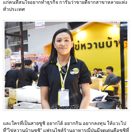
แก่คนที่สนใจอยากทำธุรกิจ การันว่าขายดีจากสาขาหลายแห่ง
ทั่วประเทศ
และใครที่เป็นสายซูชิ อยากได้ อยากกิน อยากลงทุน ให้แวะไป
ที่“ไข่หวานบ้านซูชิ” แฟรนไชส์ร้านอาหารญี่ปุ่นมีจุดเด่นคือซูชิที่