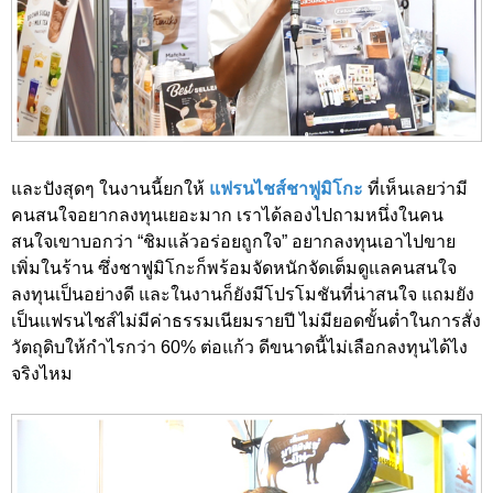
และปังสุดๆ ในงานนี้ยกให้
แฟรนไชส์ชาฟูมิโกะ
ที่เห็นเลยว่ามี
คนสนใจอยากลงทุนเยอะมาก เราได้ลองไปถามหนึ่งในคน
สนใจเขาบอกว่า “ชิมแล้วอร่อยถูกใจ” อยากลงทุนเอาไปขาย
เพิ่มในร้าน ซึ่งชาฟูมิโกะก็พร้อมจัดหนักจัดเต็มดูแลคนสนใจ
ลงทุนเป็นอย่างดี และในงานก็ยังมีโปรโมชันที่น่าสนใจ แถมยัง
เป็นแฟรนไชส์ไม่มีค่าธรรมเนียมรายปี ไม่มียอดขั้นต่ำในการสั่ง
วัตถุดิบให้กำไรกว่า 60% ต่อแก้ว ดีขนาดนี้ไม่เลือกลงทุนได้ไง
จริงไหม