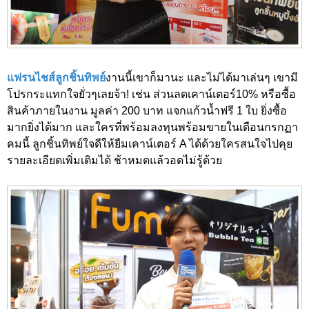
แฟรนไชส์ลูกชิ้นทิพย์
งานนี้เขาก็มานะ และไม่ได้มาเล่นๆ เขามี
โปรกระแทกใจยั่วๆเลยจ้า! เช่น ส่วนลดเคาน์เตอร์10% หรือซื้อ
สินค้าภายในงาน มูลค่า 200 บาท แจกแก้วน้ำฟรี 1 ใบ ยิ่งซื้อ
มากยิ่งได้มาก และใครที่พร้อมลงทุนพร้อมขายในเดือนกรกฏา
คมนี้ ลูกชิ้นทิพย์ใจดีให้ยืมเคาน์เตอร์ A ได้ด้วยใครสนใจไปคุย
รายละเอียดเพิ่มเติมได้ ช้าหมดแล้วอดไม่รู้ด้วย