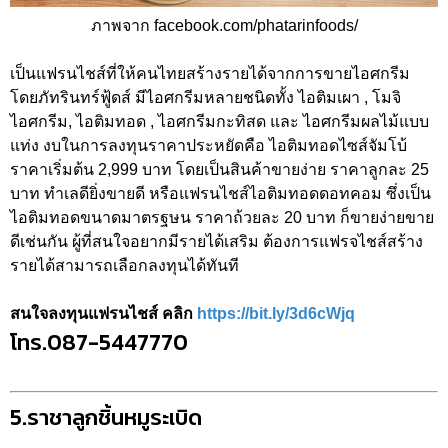
ภาพจาก facebook.com/phatarinfoods/
เป็นแฟรนไชส์ที่ให้คนไทยสร้างรายได้จากการขายไอศกรีม
โดยภัทรินทร์ฟู้ดส์ มีไอศกรีมหลายชนิดทั้ง ไอติมเผา , โมจิ
ไอศกรีม, ไอติมทอด , ไอศกรีมกะทิสด และ ไอศกรีมผลไม้แบบ
แท่ง งบในการลงทุนราคาประหยัดคือ ไอติมทอดไซส์จัมโบ้
ราคาเริ่มต้น 2,999 บาท โดยเป็นสินค้าขายง่าย ราคาลูกละ 25
บาท ทำเลดียิ่งขายดี หรือแฟรนไชส์ไอติมทอดดอทคอม ซึ่งเป็น
ไอติมทอดขนาดมาตรฐษน ราคาถ้วยละ 20 บาท ก็ขายง่ายขาย
ดีเช่นกัน ผู้ที่สนใจอยากมีรายได้เสริม ต้องการแฟรจไชส์สร้าง
รายได้สามารถเลือกลงทุนได้ทันที
สนใจลงทุนแฟรนไชส์ คลิก
https://bit.ly/3d6cWjq
โทร.087-5447770
5.ราชาลูกชิ้นหมูระเบิด