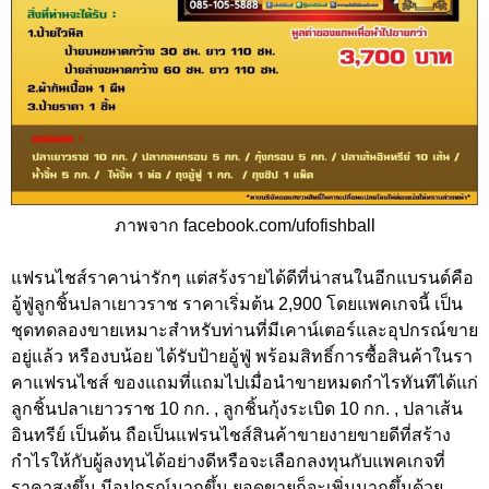
ภาพจาก facebook.com/ufofishball
แฟรนไชส์ราคาน่ารักๆ แต่สร้งรายได้ดีที่น่าสนในอีกแบรนด์คือ
อู้ฟู่ลูกชิ้นปลาเยาวราช ราคาเริ่มต้น 2,900 โดยแพคเกจนี้ เป็น
ชุดทดลองขายเหมาะสำหรับท่านที่มีเคาน์เตอร์และอุปกรณ์ขาย
อยู่แล้ว หรืองบน้อย ได้รับป้ายอู้ฟู่ พร้อมสิทธิ์การซื้อสินค้าในรา
คาแฟรนไชส์ ของแถมที่แถมไปเมื่อนำขายหมดกำไรทันทีได้แก่
ลูกชิ้นปลาเยาวราช 10 กก. , ลูกชิ้นกุ้งระเบิด 10 กก. , ปลาเส้น
อินทรีย์ เป็นต้น ถือเป็นแฟรนไชส์สินค้าขายงายขายดีที่สร้าง
กำไรให้กับผู้ลงทุนได้อย่างดีหรือจะเลือกลงทุนกับแพคเกจที่
ราคาสูงขึ้น มีอุปกรณ์มากขึ้น ยอดขายก็จะเพิ่มมากขึ้นด้วย