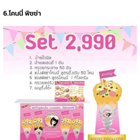
6.โคนนี่ พิซซ่า