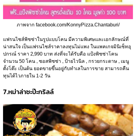
ภาพจาก facebook.com/KonnyPizza.Chantaburi/
แฟรนไชส์พิซซ่าในรูปแบบโคน มีความพิเศษและเอกลักษณ์ที่
น่าสนใจ เป็นแฟรนไชส์ราคาลงทุนไม่แพง ในแพคเกจมินิเซ็ทอุ
ปกรณ์ ราคา 2,990 บาท ส่งที่จะได้รับคือ แป้งพิซซ่าโคน
จำนวน 50 โคน , ซอสพิซซ่า , ป้ายไวนิล , กรวยกระดาษ , เมนู
ตั้งโต๊ะ เป็นต้น ยอดขายขึ้นอยู่กับทำเลในการขาย สามารถคืน
ทุนได้ไวภายใน 1-2 วัน
7.หม่าล่าซะป๊ะกริลล์