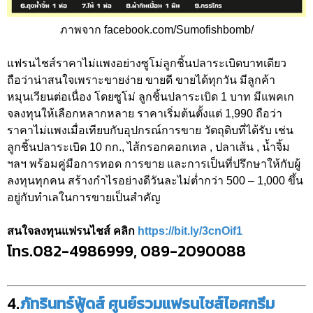
ภาพจาก facebook.com/Sumofishbomb/
แฟรนไชส์ราคาไม่แพงอย่างซูโม่ลูกชิ้นปลาระเบิดบาทเดียว
ถือว่าน่าสนใจเพราะขายง่าย ขายดี ขายได้ทุกวัน มีลูกค้า
หมุนเวียนต่อเนื่อง โดยซูโม่ ลูกชิ้นปลาระเบิด 1 บาท มีแพคเก
จลงทุนให้เลือกหลากหลาย ราคาเริ่มต้นตั้งแต่ 1,990 ถือว่า
ราคาไม่แพงเมื่อเทียบกับอุปกรณ์การขาย วัตถุดิบที่ได้รับ เช่น
ลูกชิ้นปลาระเบิด 10 กก., ไส้กรอกคอกเทล , ปลาเส้น , น้ำจิ้ม
ฯลฯ พร้อมคู่มือการทอด การขาย และการเป็นที่ปรึกษาให้กับผู้
ลงทุนทุกคน สร้างกำไรอย่างดีวันละไม่ต่ำกว่า 500 – 1,000 ขึ้น
อยู่กับทำเลในการขายเป็นสำคัญ
สนใจลงทุนแฟรนไชส์ คลิก
https://bit.ly/3cnOif1
โทร.082-4986999, 089-2090088
4.
ภัทรินทร์ฟู้ดส์ ศูนย์รวมแฟรนไชส์ไอศกรีม