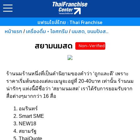
แฟรนไชส์ไทย : Thai Franchise
หน้าแรก
เครื่องดื่ม • ไอศกรีม
นมสด, ขนมปังส..
/
/
สยามนมสด
Non-Verified
ร้านนมร้านหนึ่งที่เป็นคำนิยามของคำว่า ‘ถูกและดี’ เพราะ
ราคาเริ่มต้นของแต่ละเมนูจะอยู่ที่ 20-40บาท เท่านั้น ร้านนม
น่ารักๆ แห่งนี้มีชื่อว่า ‘สยามนมสด’ เราได้รับการยอมรับจาก
สื่อต่างๆมากกว่า 16 สื่อ
อมรินทร์
Smart SME
NEW18
สยามรัฐ
ThaiQuote