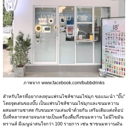
ภาพจาก www.facebook.com/bubbdrinks
สำหรับใครที่อยากลงทุนแฟรนไชส์ชานมไข่มุก ขอแนะนำ “บั๊บ”
โดยจุดเด่นของบั๊บ เป็นแฟรนไชส์ชานมไข่มุกและขนมหวาน
ผสมผสานชาสด กับขนมทานเล่นเข้าด้วยกัน เสริมเติมแต่งท็อป
ปิ้งที่หลากหลายจนกลายเป็นเครื่องดื่มกึ่งขนมหวาน ไม่มีไขมัน
ทรานส์ มีเมนูน่าสนใจกว่า 100 รายการ เช่น ชาขนมหวานมัน