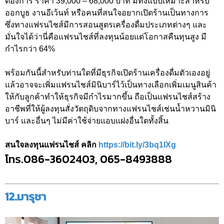
ต้องการ ราคา 39,000 – 68,000 บาท มีทั้งแบบเหมาะสำหรับ
ออกบูธ งานอีเว้นท์ หรือคนที่สนใจอยากเปิดร้านเป็นทางการ
ซึ่งทางแฟรนไชส์มีการสอนสูตรเครื่องดื่มประเภทต่างๆ และ
มั่นใจได้ว่านี่คือแฟรนไชส์ที่ลงทุนน้อยแต่โอกาสคืนทุนสูง มี
กำไรกว่า 64%
พร้อมกันนี้สำหรับท่านใดที่มีธุรกิจเปิดร้านเครื่องดื่มตัวเองอยู่
แล้วอาจจะเพิ่มแฟรนไชส์มินิบาร์ไว้เป็นทางเลือกเพิ่มเมนูสินค้า
ให้กับลูกค้าทำให้ธุรกิจมีกำไรมากขึ้น ถือเป็นแฟรนไชส์สร้าง
อาชีพที่ให้ผู้ลงทุนสั่งวัตถุดิบจากทางแฟรนไชส์เช่นน้ำหวานมินิ
บาร์ และอื่นๆ ไม่มีค่าใช้จ่ายแอบแฝงอื่นใดทั้งสิ้น
สนใจลงทุนแฟรนไชส์ คลิก
https://bit.ly/3bq1IXg
โทร.086-3602403, 065-8493888
12.มารุชา