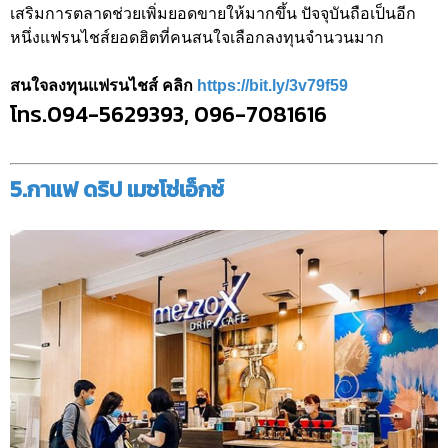
เสริมการตลาดช่วยเพิ่มยอดขายให้มากขึ้น ปัจจุบันถือเป็นอีก
หนึ่งแฟรนไชส์ยอดฮิตที่คนสนใจเลือกลงทุนจำนวนมาก
สนใจลงทุนแฟรนไชส์ คลิก
https://bit.ly/3v79f59
โทร.094-5629393, 096-7081616
5.กาแฟ ดริป เมซโซ่เอ็กซ์