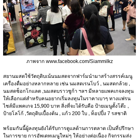
ภาพจาก www.facebook.com/Siammilkz
สยานมสดใช้วัตถุดิบเน้นนมสดจากฟาร์มนำมาสร้างสรรค์เมนู
เครื่องดื่มอย่างหลากหลาย เช่น นมสดเรนโบว์ , นมสดกล้วย ,
นมสดช็อกโกแลต ,นมสดบราวชูก้า ฯลฯ มีหลายแพคเกจลงทุน
ให้เลือกแต่สำหรับคนอยากเริ่มลงทุนในราคาเบาๆ ทางแฟรน
ไชส์มีแพคเกจ 15,900 บาท สิ่งที่จะได้รับคือ ป้ายเมนูตั้งโต๊ะ ,
ป้ายโลโก้ ,วัตถุดิบเบื้องต้น , แก้ว 200 ใบ , ท็อปปิ้ง 7 รสชาติ
พร้อมกันนี้ผู้ลงทุนยังได้รับการดูแลด้านการตลาด เป็นที่ปรึกษา
ในการขาย การอัพเดทเมนูใหม่ๆ ให้อย่างต่อเนื่อง กิจกรรมส่ง