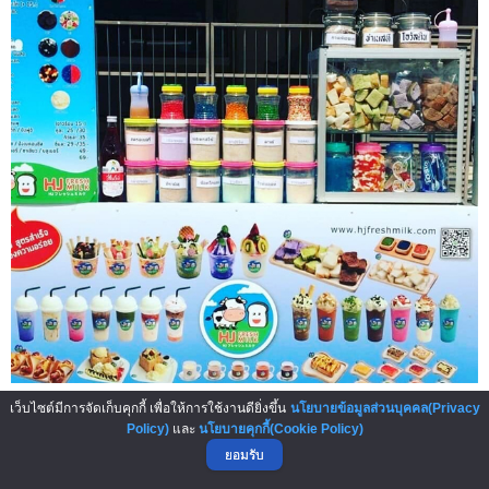
ภาพจาก www.facebook.com/hjfresmilk/
เว็บไซต์มีการจัดเก็บคุกกี้ เพื่อให้การใช้งานดียิ่งขึ้น
นโยบายข้อมูลส่วนบุคคล(Privacy
Policy)
และ
นโยบายคุกกี้(Cookie Policy)
เอชเจ เฟรชมิลค์ ปังหยา-นมสด เน้นเครื่องดื่มที่มีวัตถุดิบจากนม
ยอมรับ
สด เมนูเครื่องดื่มที่น่าสนใจเช่น กาแฟ โอวัลติน โกโก้ ชาเนสที