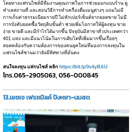
โดยทางแฟรนไชส์มีทีมงานคุณภาพในการช่วยออกแบบร้าน ดู
ทำเลสถานที่ และสอนวิธีการทำเครื่องดื่มเมนูต่างๆ แถมไม่มี
การเก็บค่าธรรมเนียมรายปี ไม่หักเปอร์เซ็นต์จากยอดขาย ไม่มี
การบังคับยอดซื้อวัตถุดิบขั้นต่ำ ช่วยเพิ่มโอกาสให้ผู้ลงทุน ขาย
ง่าย ขายดี และมีกำไรได้มากขึ้น ปัจจุบันมีสาขาทั่วประเทศกว่า
401 แห่ง และมีแนวโน้มในการเติบโตที่เพิ่มมากขึ้นเรื่อยๆ
สอดคล้องกับความต้องการของคนยุคใหม่ที่มองการลงทุนใน
แฟรนไชส์ชานมว่ายังมีทิศทางที่มั่นคง
สนใจลงทุน แฟรนไชส์ คลิก
https://bit.ly/3v4yBAU
โทร.065-2905063, 056-000845
13.เอชเจ เฟรชมิลค์ ปังหยา-นมสด