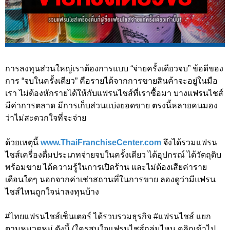
การลงทุนส่วนใหญ่เราต้องการแบบ “จ่ายครั้งเดียวจบ” ข้อดีของ
การ “จบในครั้งเดียว” คือรายได้จากการขายสินค้าจะอยู่ในมือ
เรา ไม่ต้องหักรายได้ให้กับแฟรนไชส์ที่เราซื้อมา บางแฟรนไชส์
มีค่าการตลาด มีการเก็บส่วนแบ่งยอดขาย ตรงนี้หลายคนมอง
ว่าไม่สะดวกใจที่จะจ่าย
ด้วยเหตุนี้
www.ThaiFranchiseCenter.com
จึงได้รวมแฟรน
ไชส์เครื่องดื่มประเภทจ่ายจบในครั้งเดียว ได้อุปกรณ์ ได้วัตถุดิบ
พร้อมขาย ได้ความรู้ในการเปิดร้าน และไม่ต้องเสียค่าราย
เดือนใดๆ นอกจากค่าเช่าสถานที่ในการขาย ลองดูว่ามีแฟรน
ไชส์ไหนถูกใจน่าลงทุนบ้าง
#ไทยแฟรนไชส์เซ็นเตอร์ ได้รวบรวมธุรกิจ #แฟรนไชส์ แยก
ตามหมวดหมู่ ดังนี้ (ใครสนใจแฟรนไชส์กลุ่มไหน คลิกเข้าไป