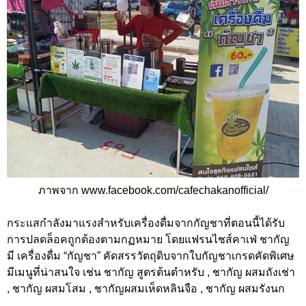
ภาพจาก www.facebook.com/cafechakanofficial/
กระแสกำลังมาแรงสำหรับเครื่องดื่มจากกัญชาที่ตอนนี้ได้รับ
การปลดล็อคถูกต้องตามกฏหมาย โดยแฟรนไชส์คาเฟ่ ชากัญ
มี เครื่องดื่ม “กัญชา” คัดสรรวัตถุดิบจากใบกัญชาเกรดคัดพิเศษ
มีเมนูที่น่าสนใจ เช่น ชากัญ สูตรต้นตำหรับ , ชากัญ ผสมถังเช่า
, ชากัญ ผสมโสม , ชากัญผสมเห็ดหลินจือ , ชากัญ ผสมรังนก