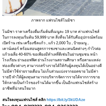
ภาพจาก แฟรนไชส์โนมิชา
โนมิชา ราคาเครื่องดื่มเริ่มต้นที่เมนูละ 19 บาท ค่าแฟรนไชส์
ในการลงทุนเริ่มต้น 59,999 บาท สิ่งที่จะได้รับคืออุปกรณ์พร้อม
เปิดร้าน เช่น เครื่องซีลแก้ว , แก้ว 2,000 ใบ , ป้ายเมนู ,
เคาน์เตอร์ พร้อมสอนสูตรการชงชาและเทนนิคต่างๆ กำไรต่อ
แก้วเฉลี่ย 40-60% ขอเพียงมีทำเลที่ดีเช่นในย่านชุมชน หน้า
โรงเรียน ย่านออฟฟิศ ย่านโรงงานสถานศึกษา หรือตามแหล่ง
ท่องเที่ยวต่างๆ สามารถสร้างรายได้ให้กับผู้ลงทุนได้เป็นอย่างดี
ไม่มีค่าใช้จ่ายรายเดือน ไม่เก็บส่วนแบ่งจากยอดขาย ไม่มีค่า
รายปี ทำให้ผู้ลงทุนสามารถบริหารจัดการรายได้จากการขาย
ให้กลายเป็นกำไรของร้านได้มากขึ้น เป็นอีกแฟรนไชส์สร้าง
อาชีพที่น่าสนใจมาก
สนใจลงทุนแฟรนไชส์ คลิก
https://bit.ly/3kUDAze