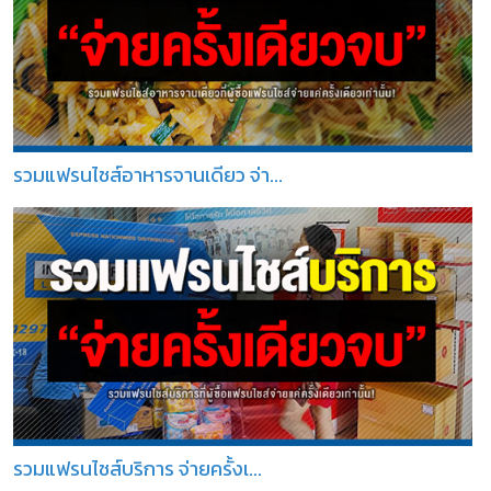
รวมแฟรนไชส์อาหารจานเดียว จ่า...
รวมแฟรนไชส์บริการ จ่ายครั้งเ...