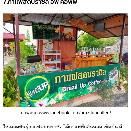
7.กาแฟสดบราซิล อัฟ คอฟฟี่
ภาพจาก www.facebook.com/brazilupcoffee/
ใช้เมล็ดพันธุ์กาแฟจากบราซิล ได้กาแฟที่กลิ่นหอม เข้มข้น มี