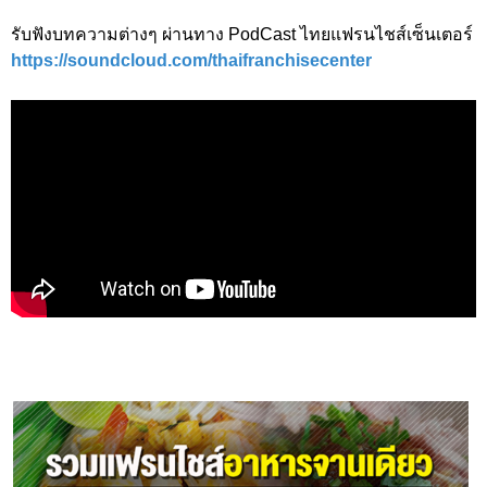
รับฟังบทความต่างๆ ผ่านทาง PodCast ไทยแฟรนไชส์เซ็นเตอร์
https://soundcloud.com/thaifranchisecenter