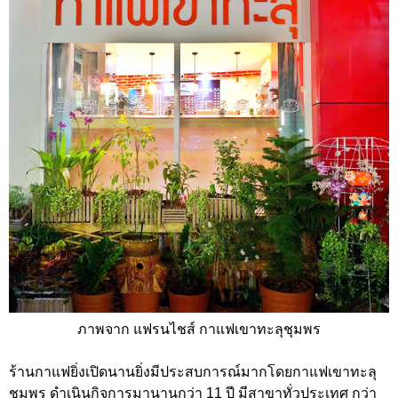
ภาพจาก แฟรนไชส์ กาแฟเขาทะลุชุมพร
ร้านกาแฟยิ่งเปิดนานยิ่งมีประสบการณ์มากโดยกาแฟเขาทะลุ
ชุมพร ดำเนินกิจการมานานกว่า 11 ปี มีสาขาทั่วประเทศ กว่า