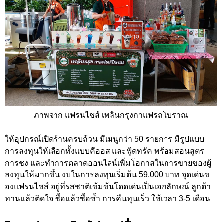
ภาพจาก แฟรนไชส์ เพลินกรุงกาแฟรถโบราณ
ให้อุปกรณ์เปิดร้านครบถ้วน มีเมนูกว่า 50 รายการ มีรูปแบบ
การลงทุนให้เลือกทั้งแบบคีออส และฟู้ดทรัค พร้อมสอนสูตร
การชง และทำการตลาดออนไลน์เพิ่มโอกาสในการขายของผู้
ลงทุนให้มากขึ้น งบในการลงทุนเริ่มต้น 59,000 บาท จุดเด่นข
องแฟรนไชส์ อยู่ที่รสชาติเข้มข้นโดดเด่นเป็นเอกลักษณ์ ลูกต้า
ทานแล้วติดใจ ซื้อแล้วซื้อซ้ำ การคืนทุนเร็ว ใช้เวลา 3-5 เดือน