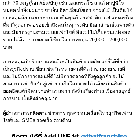
กว่า 70 เมนู (ร้อน/เย็น/ปั่น) เช่น เอสเพรสโซ ลาเต้ คาปูซิโน
นมสด น้ำผึ้งมะนาว ชาเย็น อิตาเลี่ยนโซดา ชาผลไม้ เป็นต้น ใช้
งบลงทุนน้อย และระยะเวลาคืนทุนเร็ว รสชาติกาแฟ และเครื่อง
ดื่ม มีคุณภาพ อร่อยเข้าถึงคนในทุกระดับ มีเอกลักษณ์เฉพาะตัว
และมีมาตรฐานตามระบบแฟรไชส์ อิสระ! ไม่เก็บส่วนแบ่งยอด
ขาย ไม่มีค่าการตลาด ใช้งบในการลงทุน 20,000 – 200,000
บาท
การลงทุนเปิดร้านกาแฟแม้จะเป็นสินค้ายอดฮิต แต่ก็ได้ชื่อว่า
เป็นธุรกิจปราบเซียนเช่นกัน หลายคนที่คิดว่าขายง่าย ขายดี
และไม่มีการวางแผนที่ดี ไม่มีการตลาดที่ดึงดูดลูกค้า จะไม่
สามารถแข่งขันกับคู่แข่งรายอื่นในตลาดได้ แม้จะเป็นสินค้า
ยอดฮิตแต่ก็มีคนขายจำนวนมาก ดังนั้นเรื่องทำเล เรื่องกลยุทธ์
การขาย เป็นสิ่งสำคัญมาก
ผู้อ่านสามารถติดตามข่าวสาร ทุกความเคลื่อนไหวธุรกิจแฟรน
ไชส์และ SMEs รวดเร็ว รอบด้าน
ติดตามได้ที่ Add LINE id:
@thaifranchise