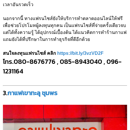
เวลาอันรวดเร็ว
นอกจากนี้ ทางแฟรนไชส์ยังให้บริการทำตลาดออนไลน์ให้ฟรี
เพื่อช่วยโปรโมทผู้ลงทุนทุกคน เป็นแฟรนไชส์ที่จ่ายครั้งเดียวจบ
แต่ได้ทั้งความรู้ ได้อุปกรณ์เบื้องต้น ได้แนวคิดการทำร้านกาแฟ
แถมยังได้ที่ปรึกษาในการทำธุรกิจที่ดีอีกด้วย
สนใจลงทุนแฟรนไชส์ คลิก
https://bit.ly/3vzVD2F
โทร.080-8676776 , 085-8943040 , 096-
1231164
3.
กาแฟเขาทะลุ ชุมพร