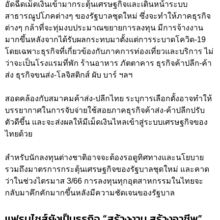
อัดฉีดเม็ดเงินเข้ามากระตุ้นเศรษฐกิจและเดินหน้าระบบ
สาธารณูปโภคต่างๆ ของรัฐบาลชุดใหม่ ซึ่งจะทำให้ภาคธุรกิจ
ต่างๆ กล้าที่จะทุ่มงบประมาณขยายการลงทุน มีการจ้างงาน
มากขึ้นหลังจากได้รับผลกระทบมาตั้งแต่การระบาดโควิด-19
โดยเฉพาะธุรกิจที่เกี่ยวข้องกับภาคการท่องเที่ยวและบริการ ไม่
ว่าจะเป็นโรงแรมที่พัก ร้านอาหาร ภัตตาคาร ธุรกิจค้าปลีก-ค้า
ส่ง ธุรกิจขนส่ง-โลจิสติกส์ ผับ บาร์ ฯลฯ
สอดคล้องกับสมาคมค้าส่ง-ปลีกไทย ระบุการเลือกตั้งอาจทำให้
บรรยากาศในการจับจ่ายใช้สอยภาคธุรกิจค้าส่ง-ค้าปลีกปรับ
ตัวดีขึ้น และจะส่งผลให้มีเม็ดเงินไหลเข้าสู่ระบบเศรษฐกิจของ
ไทยด้วย
สำหรับนักลงทุนต่างชาติอาจจะต้องรอดูทิศทางและนโยบาย
รวมถึงมาตรการกระตุ้นเศรษฐกิจของรัฐบาลชุดใหม่ และคาด
ว่าในช่วงไตรมาส 3/66 การลงทุนทุกอุตสาหกรรมในไทยจะ
กลับมาคึกคักมากขึ้นหลังมีความชัดเจนของรัฐบาล
แฟรนไชส์ยังเป็นธุรกิจ “สร้างงาน สร้างอาชีพ”