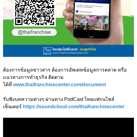
ต้องการข้อมูลข่าวสาร ต้องการอัพเดทข้อมูลการตลาด หรือ
แนวทางการทำธุรกิจ ติดตาม
ได้ที่
www.thaifranchisecenter.com/document
รับฟังบทความต่างๆ ผ่านทาง PodCast ไทยแฟรนไชส์
เซ็นเตอร์
https://soundcloud.com/thaifranchisecenter