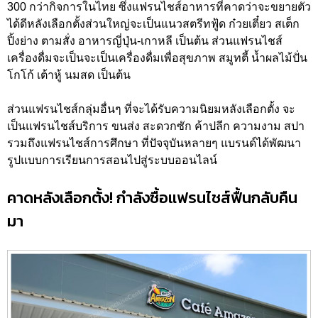
300 กว่ากิจการในไทย ซึ่งแฟรนไชส์อาหารที่คาดว่าจะขยายตัว
ได้ดีหลังเลือกตั้งส่วนใหญ่จะเป็นแนวสตรีทฟู้ด ก๋วยเตี๋ยว สเต็ก
ปิ้งย่าง ตามสั่ง อาหารญี่ปุ่น-เกาหลี เป็นต้น ส่วนแฟรนไชส์
เครื่องดื่มจะเป็นจะเป็นเครื่องดื่มเพื่อสุขภาพ สมูทตี้ น้ำผลไม้ปั่น
โกโก้ เต้าหู้ นมสด เป็นต้น
ส่วนแฟรนไชส์กลุ่มอื่นๆ ที่จะได้รับความนิยมหลังเลือกตั้ง จะ
เป็นแฟรนไชส์บริการ ขนส่ง สะดวกซัก ค้าปลีก ความงาม สปา
รวมถึงแฟรนไชส์การศึกษา ที่ปัจจุบันหลายๆ แบรนด์ได้พัฒนา
รูปแบบการเรียนการสอนไปสู่ระบบออนไลน์
คาดหลังเลือกตั้ง! กำลังซื้อแฟรนไชส์ฟื้นกลับคืน
มา