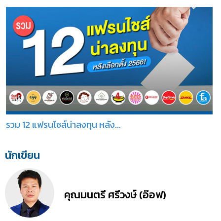
รวม 12 แฟรนไชส์น่าลงทุน หลัง...
นักเขียน
คุณมนตรี ศรีวงษ์ (อ๊อฟ)