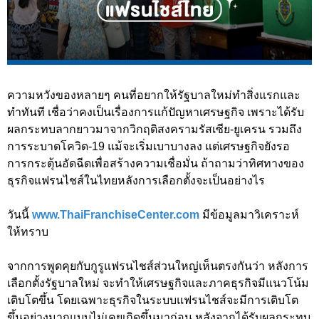
ความหวังของหลายๆ คนที่อยากให้รัฐบาลใหม่ทำสิ่งแรกและ
ทำทันที เชื่อว่าคงเป็นเรื่องการแก้ปัญหาเศรษฐกิจ เพราะได้รับ
ผลกระทบลากยาวมาจากวิกฤติสงครามรัสเซีย-ยูเครน รวมถึง
การระบาดโควิด-19 แม้จะเริ่มเบาบางลง แต่เศรษฐกิจยังรอ
การกระตุ้นอัดฉีดเพื่อสร้างความเชื่อมั่น ถ้าถามว่าทิศทางของ
ธุรกิจแฟรนไชส์ในไทยหลังการเลือกตั้งจะเป็นอย่างไร
วันนี้
www.ThaiFranchiseCenter.com
มีข้อมูลมาวิเคราะห์
ให้ทราบ
จากการพูดคุยกับกูรูแฟรนไชส์ส่วนใหญ่เห็นตรงกันว่า หลังการ
เลือกตั้งรัฐบาลใหม่ จะทำให้เศรษฐกิจและภาคธุรกิจมีแนวโน้ม
เติบโตขึ้น โดยเฉพาะธุรกิจในระบบแฟรนไชส์จะมีการเติบโต
ขึ้นอย่างมากแบบไม่เคยเกิดขึ้นมาก่อน หลังจากได้รับผลกระทบ