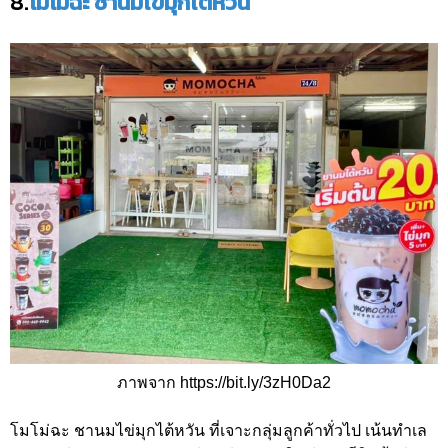
8.
โมโม่ฉะ ชานมไข่มุกไต้หวัน
ภาพจาก https://bit.ly/3zH0Da2
โมโม่ฉะ ชานมไข่มุกไต้หวัน ที่เจาะกลุ่มลูกค้าทั่วไป เน้นทำเล