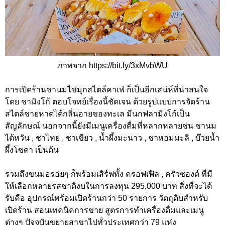
ภาพจาก https://bit.ly/3xMvbWU
การเปิดร้านชานมไข่มุกสไตล์คาเฟ่ ก็เป็นอีกเสน่ห์ที่น่าสนใจ
โดย ชามิงโก้ ตอบโจทย์เรื่องนี้ชัดเจน ด้วยรูปแบบการจัดร้าน
สไตล์ชายหาดได้กลิ่นอายของทะเล มีนกฟลามิงโก้เป็น
สัญลักษณ์ นอกจากนี้ยังมีเมนูเครื่องดื่มที่หลากหลายช่น ชานม
ไต้หวัน , ชาไทย , ชาเขียว , น้ำผึ้งมะนาว , ชาหอมมะลิ , บ๊วยน้ำ
ผึ้งโซดา เป็นต้น
รวมถึงขนมอรอ่ยๆ ก็พร้อมเสิร์ฟทั้ง ครอฟเฟิล , ครัวซองต์ ที่มี
ให้เลือกหลายรสชาติงบในการลงทุน 295,000 บาท สิ่งที่จะได้
รับคือ อุปกรณ์พร้อมเปิดร้านกว่า 50 รายการ วัตถุดิบสำหรับ
เปิดร้าน สอนเทคนิคการขาย สูตรการทำเครื่องดื่มและเมนู
ต่างๆ ปัจจุบันขยายสาขาไปทั่วประเทศกว่า 79 แห่ง