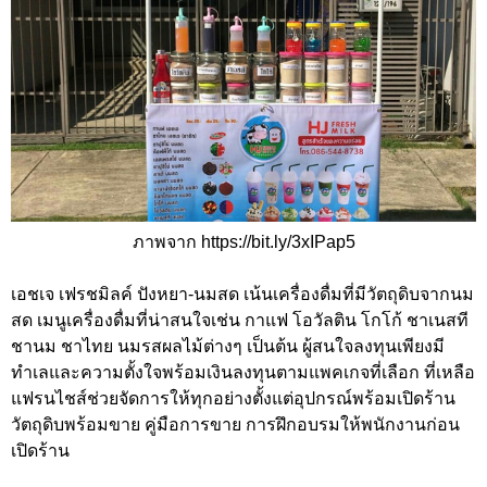
ภาพจาก https://bit.ly/3xIPap5
เอชเจ เฟรชมิลค์ ปังหยา-นมสด เน้นเครื่องดื่มที่มีวัตถุดิบจากนม
สด เมนูเครื่องดื่มที่น่าสนใจเช่น กาแฟ โอวัลติน โกโก้ ชาเนสที
ชานม ชาไทย นมรสผลไม้ต่างๆ เป็นต้น ผู้สนใจลงทุนเพียงมี
ทำเลและความตั้งใจพร้อมเงินลงทุนตามแพคเกจที่เลือก ที่เหลือ
แฟรนไชส์ช่วยจัดการให้ทุกอย่างตั้งแต่อุปกรณ์พร้อมเปิดร้าน
วัตถุดิบพร้อมขาย คู่มือการขาย การฝึกอบรมให้พนักงานก่อน
เปิดร้าน