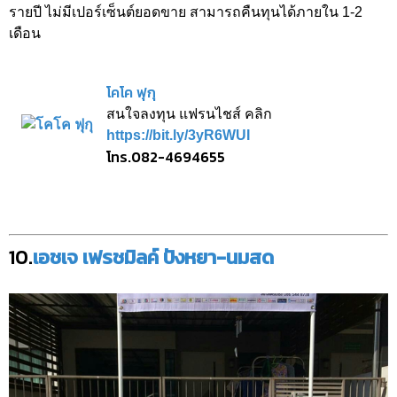
รายปี ไม่มีเปอร์เซ็นต์ยอดขาย สามารถคืนทุนได้ภายใน 1-2
เดือน
โคโค ฟุกุ
สนใจลงทุน แฟรนไชส์ คลิก
https://bit.ly/3yR6WUI
โทร.082-4694655
10.
เอชเจ เฟรชมิลค์ ปังหยา-นมสด