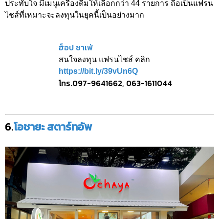
ประทับใจ มีเมนูเครื่องดื่มให้เลือกกว่า 44 รายการ ถือเป็นแฟรน
ไชส์ที่เหมาะจะลงทุนในยุคนี้เป็นอย่างมาก
ฮ็อป ชาเฟ่
สนใจลงทุน แฟรนไชส์ คลิก
https://bit.ly/39vUn6Q
โทร.097-9641662, 063-1611044
6.
โอชายะ สตาร์ทอัพ