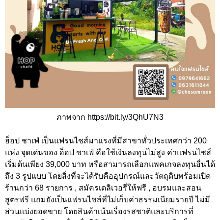
ภาพจาก https://bit.ly/3QhU7N3
ฮ็อป ชาเฟ่ เป็นแฟรนไชส์มาแรงที่มีสาขาทั่วประเทศกว่า 200
แห่ง จุดเด่นของ ฮ็อป ชาเฟ่ คือใช้เงินลงทุนไม่สูง ค่าแฟรนไชส์
เริ่มต้นเพียง 39,000 บาท หรือสามารถเลือกแพคเกจลงทุนอื่นได้
ถึง 3 รูปแบบ โดยสิ่งที่จะได้รับคืออุปกรณ์และวัตถุดิบพร้อมเปิด
ร้านกว่า 68 รายการ , สมัครเดลิเวอรี่ให้ฟรี , อบรมและสอน
สูตรฟรี แถมยังเป็นแฟรนไชส์ที่ไม่เก็บค่าธรรมเนียมรายปี ไม่มี
ส่วนแบ่งยอดขาย โดยสินค้าเน้นเรื่องรสชาติและบริการที่