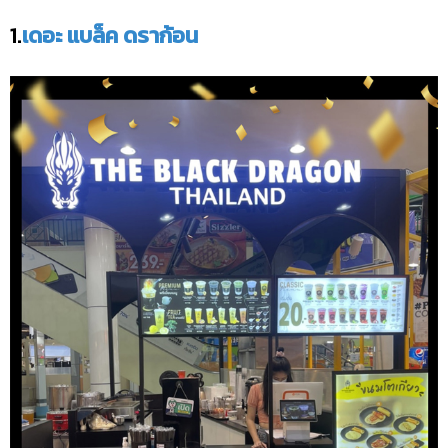
1.
เดอะ แบล็ค ดราก้อน