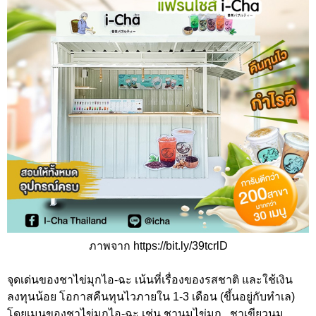
ภาพจาก https://bit.ly/39tcrlD
จุดเด่นของชาไข่มุกไอ-ฉะ เน้นที่เรื่องของรสชาติ และใช้เงิน
ลงทุนน้อย โอกาสคืนทุนไวภายใน 1-3 เดือน (ขึ้นอยู่กับทำเล)
โดยเมนูของชาไข่มุกไอ-ฉะ เช่น ชานมไข่มุก , ชาเขียวนม ,