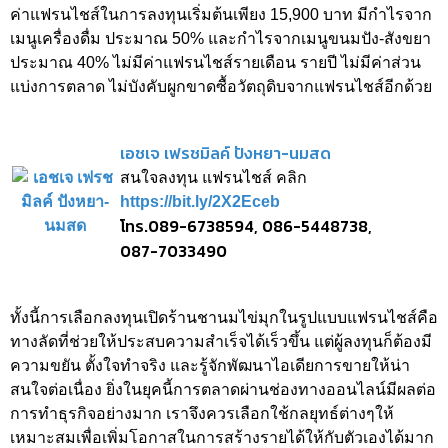
ค่าแฟรนไชส์ในการลงทุนเริ่มต้นเพียง 15,900 บาท มีกำไรจาก
เมนูเครื่องดื่ม ประมาณ 50% และกำไรจากเมนูขนมปัง-สังขยา
ประมาณ 40% ไม่มีค่าแฟรนไชส์รายเดือน รายปี ไม่มีค่าส่วน
แบ่งการตลาด ไม่บังคับผูกขาดซื้อวัตถุดิบจากแฟรนไชส์อีกด้วย
เอชเจ เฟรชมิลค์ ปังหยา-นมสด
สนใจลงทุน แฟรนไชส์ คลิก
https://bit.ly/2X2Eceb
โทร.089-6738594, 086-5448738,
087-7033490
ทั้งนี้การเลือกลงทุนเปิดร้านชานมไข่มุกในรูปแบบแฟรนไชส์คือ
ทางลัดที่ช่วยให้ประสบความสำเร็จได้เร็วขึ้น แต่ผู้ลงทุนก็ต้องมี
ความขยัน ตั้งใจทำจริง และรู้จักพัฒนาไอเดียการขายให้น่า
สนใจต่อเนื่อง ยิ่งในยุคนี้การตลาดผ่านช่องทางออนไลน์มีผลต่อ
การทำธุรกิจอย่างมาก เราจึงควรเลือกใช้กลยุทธ์ต่างๆให้
เหมาะสมเพื่อเพิ่มโอกาสในการสร้างรายได้ให้กับตัวเองได้มาก