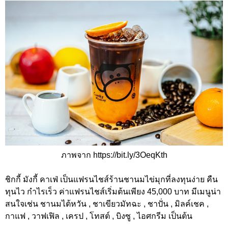
ภาพจาก https://bit.ly/3OeqKth
ชิกกี้ มังกี้ คาเฟ่ เป็นแฟรนไชส์ร้านชานมไข่มุกที่ลงทุนง่าย คืน
ทุนไว กำไรเร็ว ค่าแฟรนไชส์เริ่มต้นเพียง 45,000 บาท มีเมนูน่า
สนใจเช่น ชานมไต้หวัน , ชาเขียวมัทฉะ , ชาปั่น , มิลค์เชค ,
กาแฟ , วาฟเฟิล , เครป , โทสต์ , บิงซู , ไอศกรีม เป็นต้น