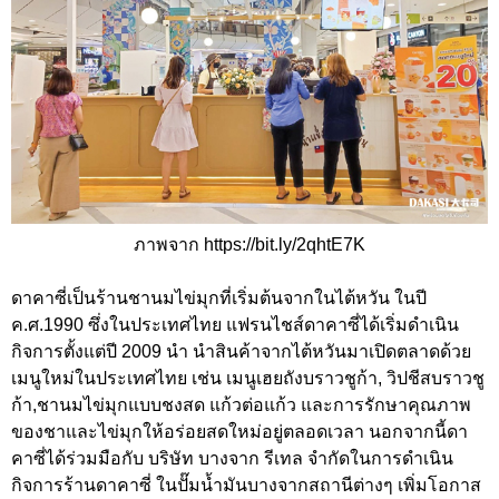
ภาพจาก https://bit.ly/2qhtE7K
ดาคาซี่เป็นร้านชานมไข่มุกที่เริ่มต้นจากในไต้หวัน ในปี
ค.ศ.1990 ซึ่งในประเทศไทย แฟรนไชส์ดาคาซี่ได้เริ่มดำเนิน
กิจการตั้งแต่ปี 2009 นำ นำสินค้าจากไต้หวันมาเปิดตลาดด้วย
เมนูใหม่ในประเทศไทย เช่น เมนูเฮยถังบราวชูก้า, วิปชีสบราวชู
ก้า,ชานมไข่มุกแบบชงสด แก้วต่อแก้ว และการรักษาคุณภาพ
ของชาและไข่มุกให้อร่อยสดใหม่อยู่ตลอดเวลา นอกจากนี้ดา
คาซี่ได้ร่วมมือกับ บริษัท บางจาก รีเทล จำกัดในการดำเนิน
กิจการร้านดาคาซี่ ในปั๊มน้ำมันบางจากสถานีต่างๆ เพิ่มโอกาส