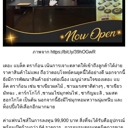
ภาพจาก https://bit.ly/39hOGwR
เดอะ แบล็ค ดราก้อน เน้นการเจาะตลาดให้เข้าถึงลูกค้าได้ง่าย
ราคาสินค้าไม่แพง ถือว่าตอบโจทย์คนยุคนี้ได้อย่างดี นอกจากนี้
ยังมีการพัฒนาสินค้าอย่างต่อเนื่อง เมนูน่าสนใจของเดอะ แบ
ล็ค ดราก้อน เช่น ชาเขียวผลไม้ , ชานมรสชาติต่างๆ , ชาเขียว
มัทฉะ , ดาร์กโกโก้ ,ชานมไข่มุกพ่นไฟ , ชากัญมะลิ , นมสด
ฮอกไกโด เป็นต้น นอกจากนี้ยังมีไข่มุกหอมหวานนุ่มหนึบ และ
ท็อปปิ้งให้เลือกอีกมากมาย
ค่าแฟรนไชส์ในการลงทุน 99,900 บาท สิ่งที่จะได้รับคืออุปกรณ์
พร้อมเปิดร้านกว่า 64 รายการ , การอบรมสอนเทคนิคการขาย