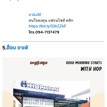
ชามิงโก้
สนใจลงทุน แฟรนไชส์ คลิก
https://bit.ly/32kZZkF
โทร.094-7137479
5.
ฮ็อบ ชาเฟ่