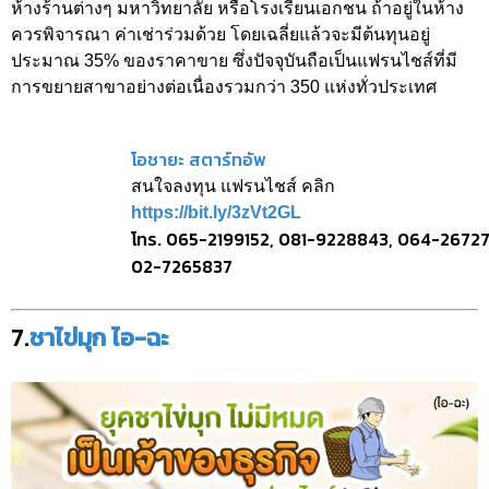
ห้างร้านต่างๆ มหาวิทยาลัย หรือโรงเรียนเอกชน ถ้าอยู่ในห้าง
ควรพิจารณา ค่าเช่าร่วมด้วย โดยเฉลี่ยแล้วจะมีต้นทุนอยู่
ประมาณ 35% ของราคาขาย ซึ่งปัจจุบันถือเป็นแฟรนไชส์ที่มี
การขยายสาขาอย่างต่อเนื่องรวมกว่า 350 แห่งทั่วประเทศ
โอชายะ สตาร์ทอัพ
สนใจลงทุน แฟรนไชส์ คลิก
https://bit.ly/3zVt2GL
โทร. 065-2199152, 081-9228843, 064-26727
02-7265837
7.
ชาไข่มุก ไอ-ฉะ