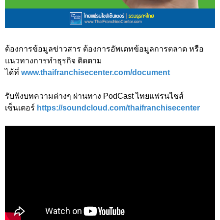
ต้องการข้อมูลข่าวสาร ต้องการอัพเดทข้อมูลการตลาด หรือ
แนวทางการทำธุรกิจ ติดตาม
ได้ที่
www.thaifranchisecenter.com/document
รับฟังบทความต่างๆ ผ่านทาง PodCast ไทยแฟรนไชส์
เซ็นเตอร์
https://soundcloud.com/thaifranchisecenter