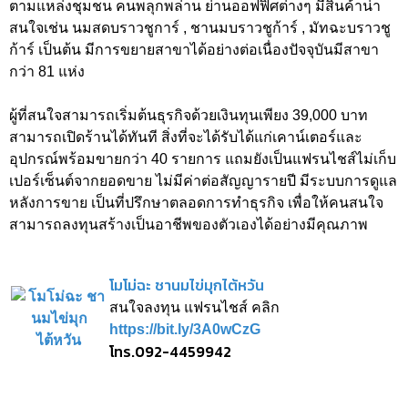
ตามแหล่งชุมชน คนพลุกพล่าน ย่านออฟฟิศต่างๆ มีสินค้าน่า
สนใจเช่น นมสดบราวชูการ์ , ชานมบราวชูก้าร์ , มัทฉะบราวชู
ก้าร์ เป็นต้น มีการขยายสาขาได้อย่างต่อเนื่องปัจจุบันมีสาขา
กว่า 81 แห่ง
ผู้ที่สนใจสามารถเริ่มต้นธุรกิจด้วยเงินทุนเพียง 39,000 บาท
สามารถเปิดร้านได้ทันที สิ่งที่จะได้รับได้แก่เคาน์เตอร์และ
อุปกรณ์พร้อมขายกว่า 40 รายการ แถมยังเป็นแฟรนไชส์ไม่เก็บ
เปอร์เซ็นต์จากยอดขาย ไม่มีค่าต่อสัญญารายปี มีระบบการดูแล
หลังการขาย เป็นที่ปรึกษาตลอดการทำธุรกิจ เพื่อให้คนสนใจ
สามารถลงทุนสร้างเป็นอาชีพของตัวเองได้อย่างมีคุณภาพ
โมโม่ฉะ ชานมไข่มุกไต้หวัน
สนใจลงทุน แฟรนไชส์ คลิก
https://bit.ly/3A0wCzG
โทร.092-4459942