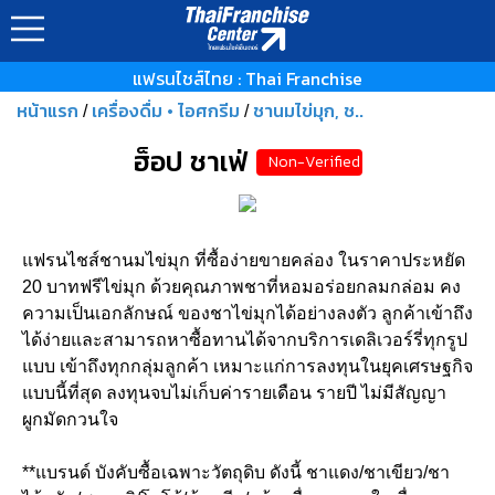
แฟรนไชส์ไทย : Thai Franchise
หน้าแรก
เครื่องดื่ม • ไอศกรีม
ชานมไข่มุก, ช..
/
/
ฮ็อป ชาเฟ่
Non-Verified
แฟรนไชส์ชานมไข่มุก ที่ซื้อง่ายขายคล่อง ในราคาประหยัด
20 บาทฟรีไข่มุก ด้วยคุณภาพชาที่หอมอร่อยกลมกล่อม คง
ความเป็นเอกลักษณ์ ของชาไข่มุกได้อย่างลงตัว ลูกค้าเข้าถึง
ได้ง่ายและสามารถหาซื้อทานได้จากบริการเดลิเวอร์รี่ทุกรูป
แบบ เข้าถึงทุกกลุ่มลูกค้า เหมาะแก่การลงทุนในยุคเศรษฐกิจ
แบบนี้ที่สุด ลงทุนจบไม่เก็บค่ารายเดือน รายปี ไม่มีสัญญา
ผูกมัดกวนใจ
**แบรนด์ บังคับซื้อเฉพาะวัตถุดิบ ดังนี้ ชาแดง/ชาเขียว/ชา