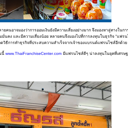
อง หลายคนอาจมองว่าการออมเงินยังมีความเสี่ยงอย่างมาก จึงมองหาลู่ทางในก
ีความมั่นคง และมีความเสี่ยงน้อย หลายคนจึงมองไปที่การลงทุนในธุรกิจ "แฟร
ยทอดวิธีการทำธุรกิจที่ประสบความสำเร็จจากเจ้าของแบรนด์แฟรนไชส์อีกด้วย
นี้
www.ThaiFranchiseCenter.com
มีแฟรนไชส์ดีๆ น่าลงทุนในยุคที่เศรษฐก