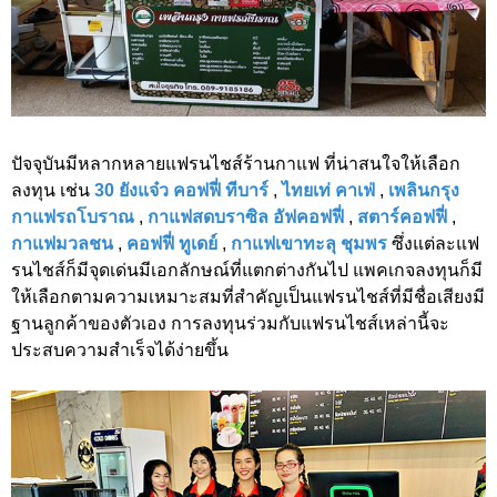
ปัจจุบันมีหลากหลายแฟรนไชส์ร้านกาแฟ ที่น่าสนใจให้เลือก
ลงทุน เช่น
30 ยังแจ๋ว คอฟฟี่ ทีบาร์
,
ไทยเท่ คาเฟ่
,
เพลินกรุง
กาแฟรถโบราณ
,
กาแฟสดบราซิล อัฟคอฟฟี่
,
สตาร์คอฟฟี่
,
กาแฟมวลชน
,
คอฟฟี่ ทูเดย์
,
กาแฟเขาทะลุ ชุมพร
ซึ่งแต่ละแฟ
รนไชส์ก็มีจุดเด่นมีเอกลักษณ์ที่แตกต่างกันไป แพคเกจลงทุนก็มี
ให้เลือกตามความเหมาะสมที่สำคัญเป็นแฟรนไชส์ที่มีชื่อเสียงมี
ฐานลูกค้าของตัวเอง การลงทุนร่วมกับแฟรนไชส์เหล่านี้จะ
ประสบความสำเร็จได้ง่ายขึ้น