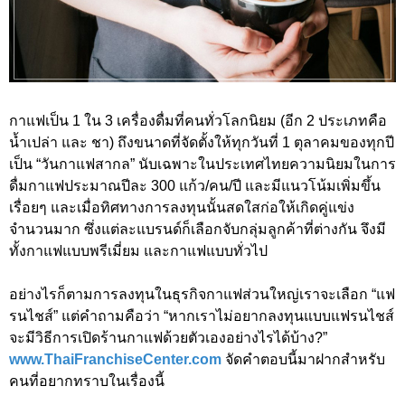
กาแฟเป็น 1 ใน 3 เครื่องดื่มที่คนทั่วโลกนิยม (อีก 2 ประเภทคือ
น้ำเปล่า และ ชา) ถึงขนาดที่จัดตั้งให้ทุกวันที่ 1 ตุลาคมของทุกปี
เป็น “วันกาแฟสากล” นับเฉพาะในประเทศไทยความนิยมในการ
ดื่มกาแฟประมาณปีละ 300 แก้ว/คน/ปี และมีแนวโน้มเพิ่มขึ้น
เรื่อยๆ และเมื่อทิศทางการลงทุนนั้นสดใสก่อให้เกิดคู่แข่ง
จำนวนมาก ซึ่งแต่ละแบรนด์ก็เลือกจับกลุ่มลูกค้าที่ต่างกัน จึงมี
ทั้งกาแฟแบบพรีเมี่ยม และกาแฟแบบทั่วไป
อย่างไรก็ตามการลงทุนในธุรกิจกาแฟส่วนใหญ่เราจะเลือก “แฟ
รนไชส์” แต่คำถามคือว่า “หากเราไม่อยากลงทุนแบบแฟรนไชส์
จะมีวิธีการเปิดร้านกาแฟด้วยตัวเองอย่างไรได้บ้าง?”
www.ThaiFranchiseCenter.com
จัดคำตอบนี้มาฝากสำหรับ
คนที่อยากทราบในเรื่องนี้