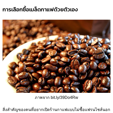
การเลือกซื้อเมล็ดกาแฟด้วยตัวเอง
ภาพจาก bit.ly/39Do4Rw
สิ่งสำคัญของคนที่อยากเปิดร้านกาแฟแบบไม่ซื้อแฟรนไชส์นอก