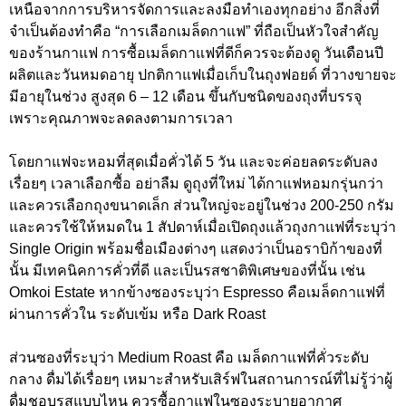
เหนือจากการบริหารจัดการและลงมือทำเองทุกอย่าง อีกสิ่งที่
จำเป็นต้องทำคือ “การเลือกเมล็ดกาแฟ” ที่ถือเป็นหัวใจสำคัญ
ของร้านกาแฟ การซื้อเมล็ดกาแฟที่ดีก็ควรจะต้องดู วันเดือนปี
ผลิตและวันหมดอายุ ปกติกาแฟเมื่อเก็บในถุงฟอยด์ ที่วางขายจะ
มีอายุในช่วง สูงสุด 6 – 12 เดือน ขึ้นกับชนิดของถุงที่บรรจุ
เพราะคุณภาพจะลดลงตามการเวลา
โดยกาแฟจะหอมที่สุดเมื่อคั่วได้ 5 วัน และจะค่อยลดระดับลง
เรื่อยๆ เวลาเลือกซื้อ อย่าลืม ดูถุงที่ใหม่ ได้กาแฟหอมกรุ่นกว่า
และควรเลือกถุงขนาดเล็ก ส่วนใหญ่จะอยู่ในช่วง 200-250 กรัม
และควรใช้ให้หมดใน 1 สัปดาห์เมื่อเปิดถุงแล้วถุงกาแฟที่ระบุว่า
Single Origin พร้อมชื่อเมืองต่างๆ แสดงว่าเป็นอราบิก้าของที่
นั้น มีเทคนิคการคั่วที่ดี และเป็นรสชาติพิเศษของที่นั้น เช่น
Omkoi Estate หากข้างซองระบุว่า Espresso คือเมล็ดกาแฟที่
ผ่านการคั่วใน ระดับเข้ม หรือ Dark Roast
ส่วนซองที่ระบุว่า Medium Roast คือ เมล็ดกาแฟที่คั่วระดับ
กลาง ดื่มได้เรื่อยๆ เหมาะสำหรับเสิร์ฟในสถานการณ์ที่ไม่รู้ว่าผู้
ดื่มชอบรสแบบไหน ควรซื้อกาแฟในซองระบายอากาศ