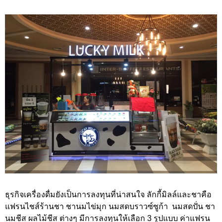
ธุรกิจเครื่องดื่มยังเป็นการลงทุนที่น่าสนใจ ลักกี้มิลล์และชาคือ
แฟรนไชส์ร้านชา ชานมไข่มุก นมสดบราวซ์ซูก้า นมสดปั่น ชา
นมชีส ผลไม้ชีส ต่างๆ มีการลงทุนให้เลือก 3 รูปแบบ ค่าแฟรน