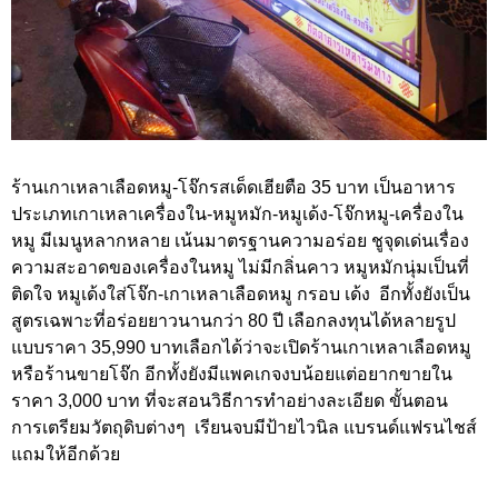
ร้านเกาเหลาเลือดหมู-โจ๊กรสเด็ดเฮียตือ 35 บาท เป็นอาหาร
ประเภทเกาเหลาเครื่องใน-หมูหมัก-หมูเด้ง-โจ๊กหมู-เครื่องใน
หมู มีเมนูหลากหลาย เน้นมาตรฐานความอร่อย ชูจุดเด่นเรื่อง
ความสะอาดของเครื่องในหมู ไม่มีกลิ่นคาว หมูหมักนุ่มเป็นที่
ติดใจ หมูเด้งใส่โจ๊ก-เกาเหลาเลือดหมู กรอบ เด้ง อีกทั้งยังเป็น
สูตรเฉพาะที่อร่อยยาวนานกว่า 80 ปี เลือกลงทุนได้หลายรูป
แบบราคา 35,990 บาทเลือกได้ว่าจะเปิดร้านเกาเหลาเลือดหมู
หรือร้านขายโจ๊ก อีกทั้งยังมีแพคเกจงบน้อยแต่อยากขายใน
ราคา 3,000 บาท ที่จะสอนวิธีการทำอย่างละเอียด ขั้นตอน
การเตรียมวัตถุดิบต่างๆ เรียนจบมีป้ายไวนิล แบรนด์แฟรนไชส์
แถมให้อีกด้วย