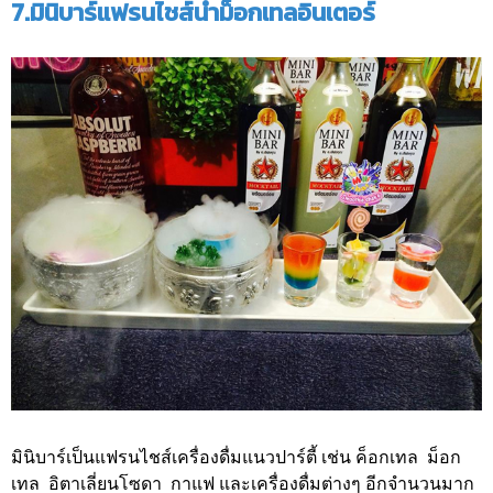
7.มินิบาร์แฟรนไชส์น้ำม็อกเทลอินเตอร์
มินิบาร์เป็นแฟรนไชส์เครื่องดื่มแนวปาร์ตี้ เช่น ค็อกเทล ม็อก
เทล อิตาเลี่ยนโซดา กาแฟ และเครื่องดื่มต่างๆ อีกจำนวนมาก