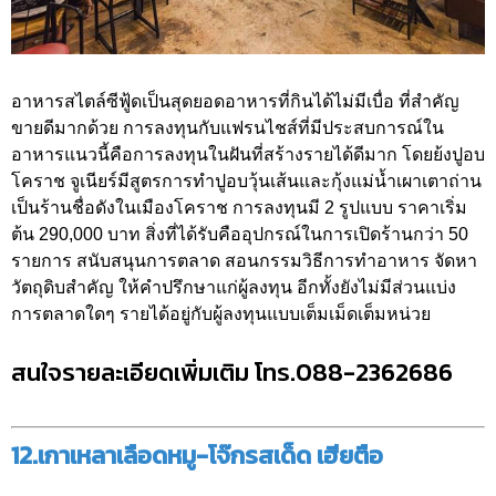
อาหารสไตล์ซีฟู้ดเป็นสุดยอดอาหารที่กินได้ไม่มีเบื่อ ที่สำคัญ
ขายดีมากด้วย การลงทุนกับแฟรนไชส์ที่มีประสบการณ์ใน
อาหารแนวนี้คือการลงทุนในฝันที่สร้างรายได้ดีมาก โดยย้งปูอบ
โคราช จูเนียร์มีสูตรการทำปูอบวุ้นเส้นและกุ้งแม่น้ำเผาเตาถ่าน
เป็นร้านชื่อดังในเมืองโคราช การลงทุนมี 2 รูปแบบ ราคาเริ่ม
ต้น 290,000 บาท สิ่งที่ได้รับคืออุปกรณ์ในการเปิดร้านกว่า 50
รายการ สนับสนุนการตลาด สอนกรรมวิธีการทำอาหาร จัดหา
วัตถุดิบสำคัญ ให้คำปรึกษาแก่ผู้ลงทุน อีกทั้งยังไม่มีส่วนแบ่ง
การตลาดใดๆ รายได้อยู่กับผู้ลงทุนแบบเต็มเม็ดเต็มหน่วย
สนใจรายละเอียดเพิ่มเติม โทร.088-2362686
12.เกาเหลาเลือดหมู-โจ๊กรสเด็ด เฮียตือ