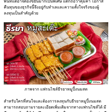
พื้นที่แต่อาจต้องขยันมากเป็นพิเศษ แต่ก็ถือว่าคุ้มค่า โอกาส
คืนทุนของธุรกิจนี้จึงอยู่กับทำเลและความตั้งใจจริงของผู้
ลงทุนเป็นสำคัญด้วย
ภาพจาก แฟรนไชส์ธีรยาหมูปิ้งนมสด
สำหรับใครที่สนใจและต้องการลงทุนกับธีรยาหมูปิ้งนมสด
สามารถสอบถามรายละเอียดเพิ่มเติมจากทางแฟรนไชส์ได้ มี