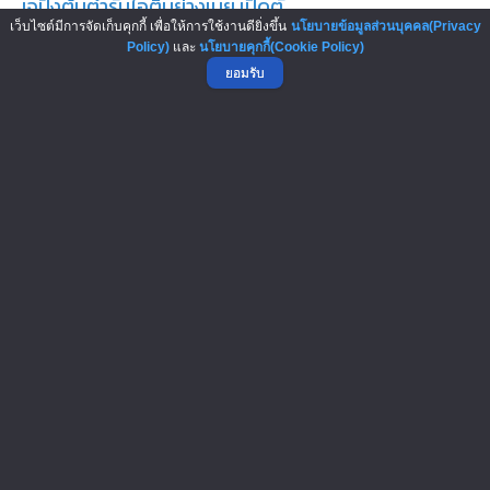
เจปังต้นตำรับไอติมย่างเนย เปิดตั...
เว็บไซต์มีการจัดเก็บคุกกี้ เพื่อให้การใช้งานดียิ่งขึ้น
นโยบายข้อมูลส่วนบุคคล(Privacy
เคล็ดลับสู่ความสำเร็จของธุรกิจร้านอาหารไม่ใช่แค่รสชาติ
Policy)
และ
นโยบายคุกกี้(Cookie Policy)
และบริการที่ดี สิ่งที่ควรต...
ยอมรับ
หมูทอดหมายเลข 7 x ไจแอ้นลูกชิ้นป...
ภาพรวมของการทำธุรกิจในยุคนี้สิ่งที่ผู้ประกอบการต้องเจอ
คือคู่แข่งที่เยอะมาก ต้นทุ...