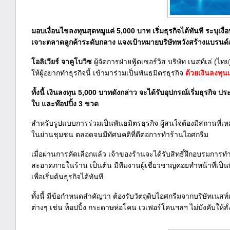
มอบเงื่อนไขลงทุนสุดหมูแค่ 5,000 บาท เริ่มธุรกิจได้ทันที ระบ
เจาะตลาดลูกค้าระดับกลาง แจงเป้าหมายบริษัทหวังสร้างแบรนด์ส
โอลิเวียร์ จาคูโบวิซ
ผู้จัดการฝ่ายฟู้ดเซอร์วิส บริษัท เนสท์เล่ (ไ
ให้ผู้อยากทำธุรกิจนี้ เข้ามาร่วมเป็นพันธมิตรธุรกิจ
ด้วยเงินลงทุน
ทั้งนี้ เงินลงทุน 5,000 บาทดังกล่าว จะได้รับอุปกรณ์เริ่มธุรกิจ
ใบ และท๊อปปิ้ง 3 ขวด
สำหรับรูปแบบการร่วมเป็นพันธมิตรธุรกิจ ผู้สนใจต้องมีสถานที่เ
ในย่านชุมชน ตลอดจนมีทัศนคติที่ดีต่อการทำร้านไอศกรีม
เมื่อผ่านการคัดเลือกแล้ว เจ้าของร้านจะได้รับสิทธิ์ฝึกอบรมกา
สะอาดภายในร้าน เป็นต้น มีทีมงานผู้เชี่ยวชาญคอยทำหน้าที่เป็นพ
เพื่อเริ่มต้นธุรกิจได้ทันที
ทั้งนี้ มีข้อกำหนดสำคัญว่า ต้องรับวัตถุดิบไอศกรีมจากบริษัทเนสท์
ต่างๆ เช่น ท็อปปิ้ง กระดาษห่อโคน เวเฟอร์โคนฯลฯ ไม่บังคับให้ส