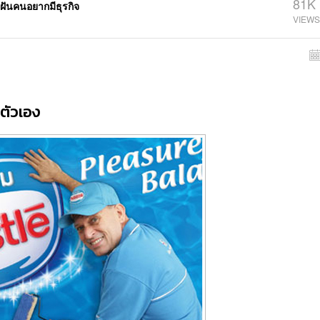
81K
ฝันคนอยากมีธุรกิจ
งตัวเอง