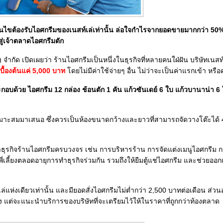
ุเงื่อนไขต้องรับไอศกรีมของเนสท์เล่เท่านั้น ล่อใจกำไรจากยอดขายมากกว่า 5
ู่เจ้าตลาดไอศกรีมตัก
ทย) จำกัด เปิดเผยว่า ร้านไอศกรีมเป็นหนึ่งในธุรกิจที่หลายคนใฝ่ฝัน บริษัทเนสท
เบื้องต้นแค่ 5,000 บาท
โดยไม่มีค่าใช้จ่ายๆ อื่น ไม่ว่าจะเป็นค่าแรกเข้า หร
 ประกอบด้วย ไอศกรีม 12 กล่อง ช้อนตัก 1 คัน แก้วซันเดย์ 6 ใบ แก้วบานาน่า 6
หมาะสมมาเสนอ ซึ่งควรเป็นห้องขนาดกว้างและยาวที่สามารถจัดวางโต๊ะได้ 4-6
รทำธุรกิจร้านไอศกรีมครบวงจร เช่น การบริหารร้าน การจัดแต่งเมนูไอศกรีม
ี่เลี้ยงตลอดอายุการทำธุรกิจร่วมกัน รวมถึงให้ยืมตู้แช่ไอศกรีม และช่วยอ
เล่แห่งเดียวเท่านั้น และมียอดสั่งไอศกรีมไม่ต่ำกว่า 2,500 บาทต่อเดือน ส่วน
ั่ง แต่จะแนะนำบริการของบริษัทที่จะเตรียมไว้ให้ในราคาที่ถูกกว่าท้องตลาด