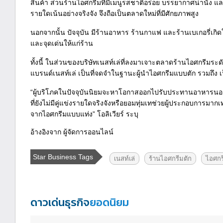
สินค้า ส่วนร้านไอศกรีมที่มีเมนูรสชาติอร่อย บรรยากาศน่านั่ง แ
รายใดเน้นอย่างจริงจัง จึงถือเป็นตลาดใหม่ที่มีศักยภาพสูง
นอกจากนั้น ปัจจุบัน มีร้านอาหาร ร้านกาแฟ และร้านเบเกอรี่เกิด
และจุดเด่นให้แก่ร้าน
ทั้งนี้ ในส่วนของบริษัทเนสท์เล่ที่ลงมาเจาะตลาดร้านไอศกรีมระ
แบรนด์เนสท์เล่ เป็นที่จดจำในฐานะผู้นำไอศกรีมแบบตัก รวมถึง เป
“ผู้บริโภคในปัจจุบันนิยมจะหาโอกาสออกไปรับประทานอาหารนอกบ้า
ที่ยังไม่มีคู่แข่งรายใดจริงจังหรือยอมทุ่มเทช่วยผู้ประกอบการม
จากไอศกรีมแบบแท่ง” โอลิเวียร์ ระบุ
อ้างอิงจาก ผู้จัดการออนไลน์
Star Business Tags
เนสท์เล่
ร้านไอศกรีมตัก
ไอศกร
ดาวเด่นธุรกิจ
ยอดนิยม