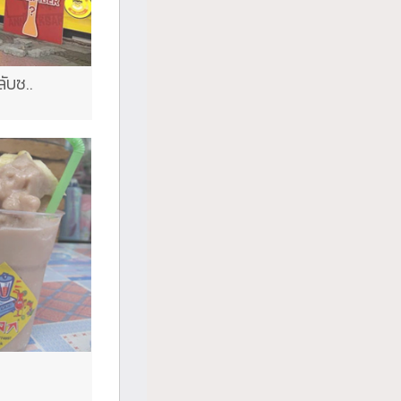
ับซ..