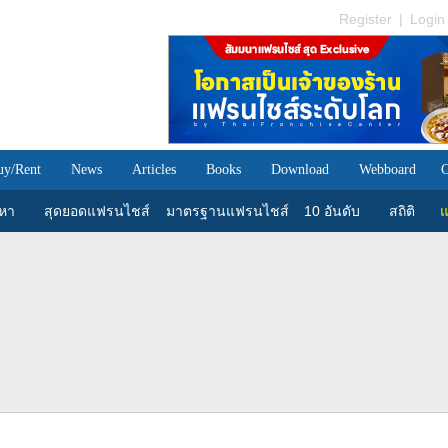
Register
|
Login
uy/Rent
News
Articles
Books
Download
Webboard
C
นหา
สุดยอดแฟรนไชส์
มาตรฐานแฟรนไชส์
10 อันดับ
สถิติ
แ