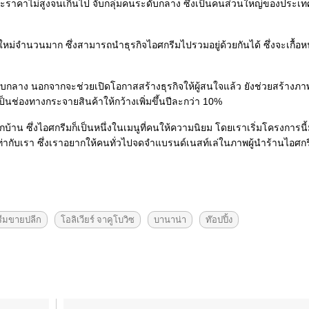
ละราคาไม่สูงจนเกินไป จับกลุ่มคนระดับกลาง ซึ่งเป็นคนส่วนใหญ่ของประเทศ ย
ใหม่จำนวนมาก ซึ่งสามารถนำธุรกิจไอศกรีมไปรวมอยู่ด้วยกันได้ ซึ่งจะเกื้อหน
ดับกลาง นอกจากจะช่วยเปิดโอกาสสร้างธุรกิจให้ผู้สนใจแล้ว ยังช่วยสร้างภา
็นช่องทางกระจายสินค้าให้กว้างเพิ่มขึ้นปีละกว่า 10%
น ซึ่งไอศกรีมก็เป็นหนึ่งในเมนูที่คนให้ความนิยม โดยเราเริ่มโครงการนี
ากเท่ากับเรา ซึ่งเราอยากให้คนทั่วไปจดจำแบรนด์เนสท์เล่ในภาพผู้นำร้านไอศก
ีมขายปลีก
โอลิเวียร์ จาคูโบวิซ
บานาน่า
ท๊อปปิ้ง