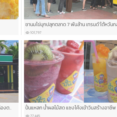
ชานมไข่มุกปลุกตลาด 7 พันล้าน เทรนด์‘ไต้หวันกล
101,797
่องต..
ปั่นแหลก น้ำผลไม้สด แซงโค้งเข้าวินสร้างอาชีพ
77,445