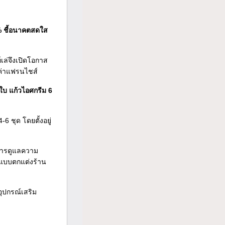
0% ชี้อนาคตสดใส
์เล่จึงเปิดโอกาส
ือค่าแฟรนไชส์
 ใบ แก้วไอศกรีม 6
 ชุด โดยตั้งอยู่
 การดูแลความ
อกแบบตกแต่งร้าน
อุปกรณ์เสริม