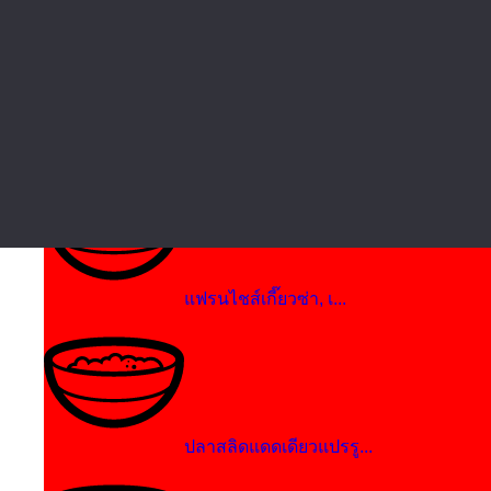
แฟรนไชส์หม่าล่า...
แฟรนไชส์เค้กไต้หวัน...
แฟรนไชส์เกี๊ยวซ่า, เ...
ปลาสลิดแดดเดียวแปรรู...