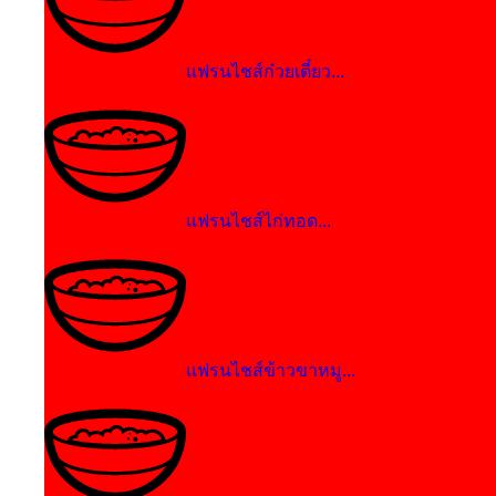
แฟรนไชส์ก๋วยเตี๋ยว...
แฟรนไชส์ไก่ทอด...
แฟรนไชส์ข้าวขาหมู...