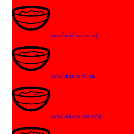
แฟรนไชส์ร้านอาหารญี่...
แฟรนไชส์อาหารไทย...
แฟรนไชส์อาหารฟาสต์ฟู...