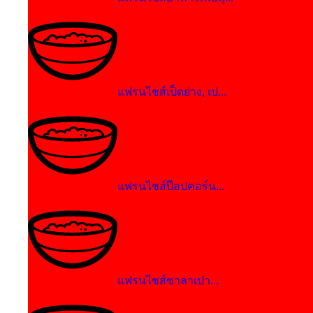
แฟรนไชส์เป็ดย่าง, เป...
แฟรนไชส์ป๊อปคอร์น...
แฟรนไชส์ซาลาเปา...