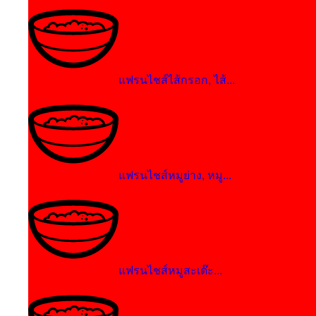
แฟรนไชส์ไส้กรอก, ไส้...
แฟรนไชส์หมูย่าง, หมู...
แฟรนไชส์หมูสะเต๊ะ...