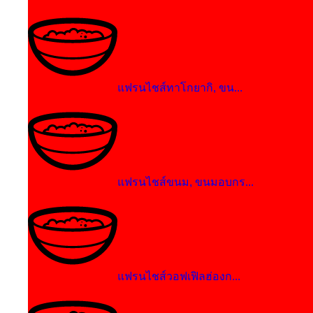
แฟรนไชส์ทาโกยากิ, ขน...
แฟรนไชส์ขนม, ขนมอบกร...
แฟรนไชส์วอฟเฟิลฮ่องก...