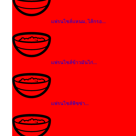
แฟรนไชส์แหนม, ไส้กรอ...
แฟรนไชส์ข้าวมันไก่...
แฟรนไชส์พิซซ่า...