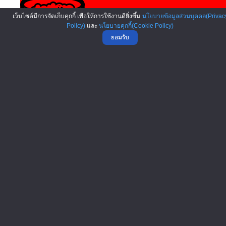
เว็บไซต์มีการจัดเก็บคุกกี้ เพื่อให้การใช้งานดียิ่งขึ้น
นโยบายข้อมูลส่วนบุคคล(Privac
Policy)
และ
นโยบายคุกกี้(Cookie Policy)
ยอมรับ
แฟรนไชส์ชาบู-หมูกะทะ...
แฟรนไชส์เต้าหู้ทอด, ...
แฟรนไชส์กะหรี่พัพ...