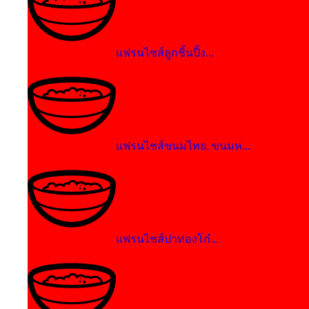
แฟรนไชส์ลูกชิ้นปิ้ง...
แฟรนไชส์ขนมไทย, ขนมห...
แฟรนไชส์ปาท่องโก๋...