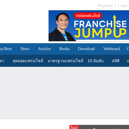
Register
|
Login
uy/Rent
News
Articles
Books
Download
Webboard
C
นหา
สุดยอดแฟรนไชส์
มาตรฐานแฟรนไชส์
10 อันดับ
สถิติ
แ
ใหม่!