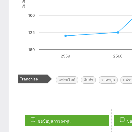
Franchise
แฟรนไชส์
ส้มตำ
ราคาถูก
แฟรน
Tags
ขอข้อมูลการลงทุน
ขอ