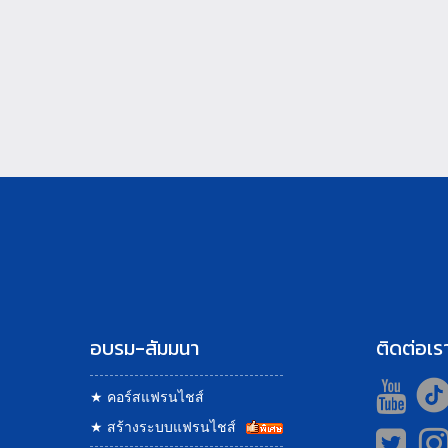
อบรม-สัมมนา
ติดต่อเร
★
คอร์สแฟรนไชส์
★
สร้างระบบแฟรนไชส์