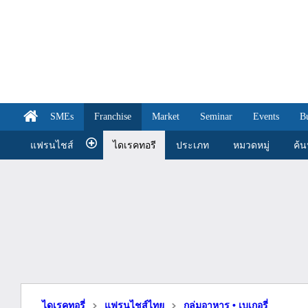
SMEs
Franchise
Market
Seminar
Events
B
แฟรนไชส์
ไดเรคทอรี
ประเภท
หมวดหมู่
ค้
ไดเรคทอรี่
แฟรนไชส์ไทย
กลุ่มอาหาร • เบเกอรี่