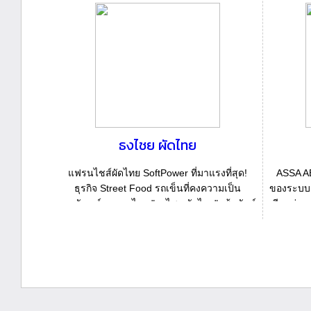
ธงไชย ผัดไทย
แฟรนไชส์ผัดไทย SoftPower ที่มาแรงที่สุด!
ASSA AB
ธุรกิจ Street Food รถเข็นที่คงความเป็น
ของระบบก
เอกลักษณ์ของคนไทย "ธงไชย ผัดไทย" เส้นจันท์
มีจุดมุ่
ดี น้ำซอส...