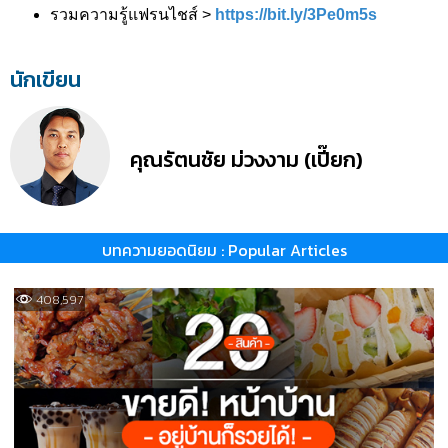
รวมความรู้แฟรนไชส์ >
https://bit.ly/3Pe0m5s
นักเขียน
คุณรัตนชัย ม่วงงาม (เปี๊ยก)
บทความยอดนิยม : Popular Articles
408,597