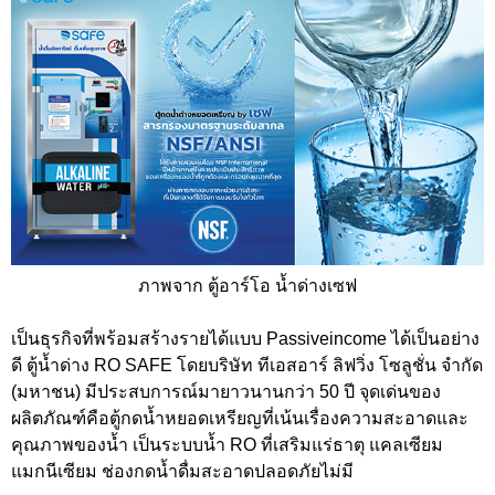
ภาพจาก ตู้อาร์โอ น้ำด่างเซฟ
เป็นธุรกิจที่พร้อมสร้างรายได้แบบ Passiveincome ได้เป็นอย่าง
ดี ตู้น้ำด่าง RO SAFE โดยบริษัท ทีเอสอาร์ ลิฟวิ่ง โซลูชั่น จำกัด
(มหาชน) มีประสบการณ์มายาวนานกว่า 50 ปี จุดเด่นของ
ผลิตภัณฑ์คือตู้กดน้ำหยอดเหรียญที่เน้นเรื่องความสะอาดและ
คุณภาพของน้ำ เป็นระบบน้ำ RO ที่เสริมแร่ธาตุ แคลเซียม
แมกนีเซียม ช่องกดน้ำดื่มสะอาดปลอดภัยไม่มี