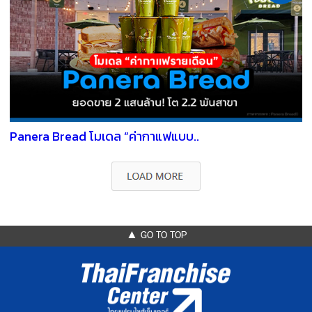
Panera Bread โมเดล “ค่ากาแฟแบบ..
▲ GO TO TOP