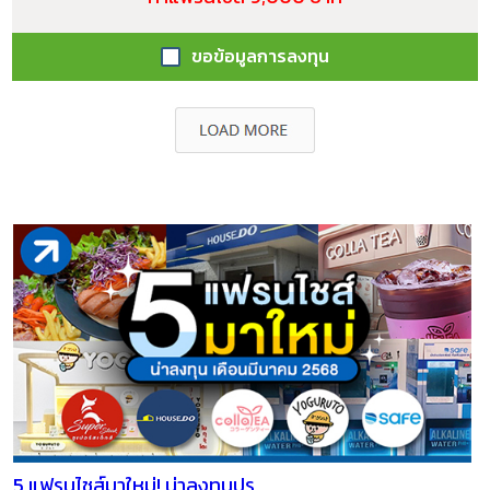
ขอข้อมูลการลงทุน
5 แฟรนไชส์มาใหม่! น่าลงทุนปร...