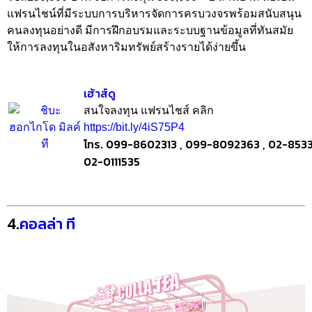
แฟรนไชน์ที่มีระบบการบริหารจัดการครบวงจรพร้อมสนับสนุน
คนลงทุนอย่างดี มีการฝึกอบรมและระบบฐานข้อมูลที่ทันสมัย
ให้การลงทุนในอสังหาริมทรัพย์สร้างรายได้ง่ายขึ้น
เฮ้าส์ดู
สนใจลงทุน แฟรนไชส์ คลิก
https://bit.ly/4iS75P4
โทร. 099-8602313 , 099-8092363 , 02-8533
02-0111535
4.
คอลล่า ที