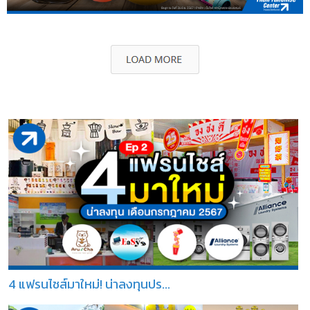
4 แฟรนไชส์มาใหม่! น่าลงทุนปร...