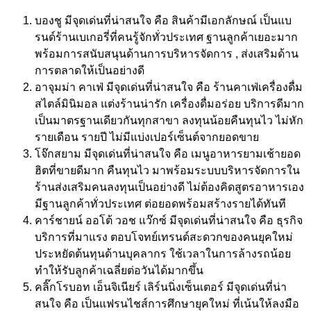
บองชู มีจุดเด่นที่น่าสนใจ คือ สินค้ามีเอกลักษณ์ เป็นแบ
รนด์ร้านเบเกอรี่ที่คนรู้จักทั่วประเทศ ฐานลูกค้าเยอะมาก
พร้อมการสนับสนุนด้านการบริหารจัดการ , ส่งเสริมด้าน
การตลาดให้เป็นอย่างดี
อาจุมม่า คาเฟ่ มีจุดเด่นที่น่าสนใจ คือ ร้านคาเฟ่เครื่องดื่ม
สไตล์มินิมอล แต่งร้านน่ารัก เครื่องดื่มอร่อย บริการดีมาก
เป็นมาตรฐานเดียวกันทุกสาขา ลงทุนน้อยคืนทุนไว ไม่หัก
รายเดือน รายปี ไม่มีแบ่งเปอร์เซ็นต์จากยอดขาย
โจ๊กสยาม มีจุดเด่นที่น่าสนใจ คือ เมนูอาหารยามเช้ายอด
ฮิตที่ขายดีมาก คืนทุนไว มาพร้อมระบบบริหารจัดการใน
ร้านส่งเสริมคนลงทุนเป็นอย่างดี ไม่ต้องคิดสูตรอาหารเอง
มีฐานลูกค้าทั่วประเทศ ต่อยอดพร้อมสร้างรายได้ทันที
คาร์ชายน์ ออโต้ วอช แว๊กซ์ มีจุดเด่นที่น่าสนใจ คือ ธุรกิจ
บริการที่มาแรง ตอบโจทย์เทรนด์สะดวกของคนยุคใหม่
ประหยัดต้นทุนด้านบุคลากร ใช้เวลาในการล้างรถน้อย
ทำให้รับลูกค้าเฉลี่ยต่อวันได้มากขึ้น
คลิ๊กโรบอท เอ็นจิเนียร์ เลิร์นนิ่งเซ็นเตอร์ มีจุดเด่นที่น่า
สนใจ คือ เป็นแฟรนไชส์การศึกษายุคใหม่ ที่เน้นให้ลงมือ