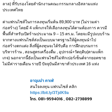
ลาล) ที่รับรองโดยสำนักงานคณะกรรมกลางอิสลามแห่ง
ประเทศไทย
ค่าแฟรนไชส์ในการลงทุนเริ่มต้น 89,900 บาท (ไม่รวมค่า
ก่อสร้าง) โดยมี 4 แพ็กเกจให้เลือกลงทุนได้ตามต้องการ ควรมี
พื้นที่สำหรับเปิดร้านประมาณ 9 – 15 ตร.ม. โดยจะมีรูปแบบร้าน
จากทางแฟรนไชส์ส่งเป็นแบบมาตรฐานให้ผู้ลงทุนนำไป
ก่อสร้างตกแต่ง สิ่งที่ผู้ลงทุนจะได้รับคือ การฝึกอบรมการ
บริหารร้าน , สอนสูตรเครื่องดื่ม , อุปกรณ์+วัตถุดิบ(ตามแพ็ก
เกจ) นอกจากนี้ยังเป็นแฟรนไชส์ไม่หักเปอร์เซ็นต์จากยอดขาย
ไม่มีค่ารายเดือน รายปี ปัจจุบันมีสาขาทั่วประเทศ 16 แห่ง
อาจุมม่า คาเฟ่
สนใจลงทุน แฟรนไชส์ คลิก
https://bit.ly/3TjdK9a
โทร. 081-9594016 , 082-2738899