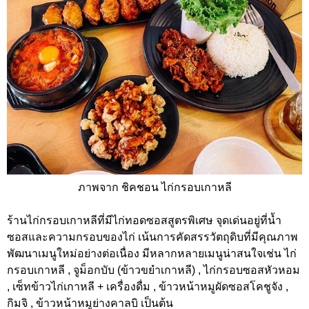
ภาพจาก ชิคชอน ไก่กรอบเกาหลี
ร้านไก่กรอบเกาหลีที่มีไก่ทอดซอสสูตรพิเศษ จุดเด่นอยู่ที่น้ำ
ซอสและความกรอบของไก่ เน้นการคัดสรรวัตถุดิบที่มีคุณภาพ
พัฒนาเมนูใหม่อย่างต่อเนื่อง มีหลากหลายเมนูน่าสนใจเช่น ไก่
กรอบเกาหลี , จูม็อกบับ (ข้าวขยำเกาหลี) , ไก่กรอบซอสหัวหอม
, เซ็ทข้าวไก่เกาหลี + เครื่องดื่ม , ข้าวหน้าหมูผัดซอสโคชูจัง ,
กิมจิ , ข้าวหน้าหมูย่างคาลบิ เป็นต้น