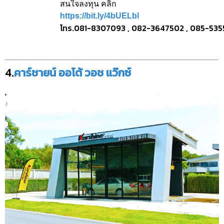
สนใจลงทุน คลิก
https://bit.ly/4bUELbl
โทร.081-8307093 , 082-3647502 , 085-53
4.
คาร์ชายน์ ออโต้ วอช แว๊กซ์