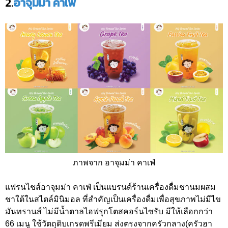
2.
อาจุมม่า คาเฟ่
ภาพจาก อาจุมม่า คาเฟ่
แฟรนไชส์อาจุมม่า คาเฟ่ เป็นแบรนด์ร้านเครื่องดื่มชานมผสม
ชาใต้ในสไตล์มินิมอล ที่สำคัญเป็นเครื่องดื่มเพื่อสุขภาพไม่มีไข
มันทรานส์ ไม่มีน้ำตาลไฮฟรุกโตสคอร์นไซรับ มีให้เลือกกว่า
66 เมนู ใช้วัตถุดิบเกรดพรีเมียม ส่งตรงจากครัวกลาง(ครัวฮา