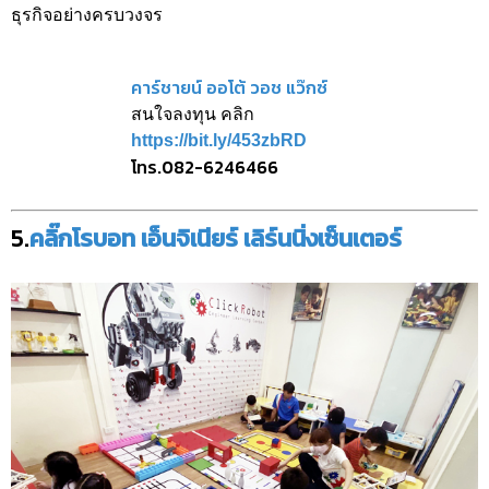
ธุรกิจอย่างครบวงจร
คาร์ชายน์ ออโต้ วอช แว๊กซ์
สนใจลงทุน คลิก
https://bit.ly/453zbRD
โทร.082-6246466
5.
คลิ๊กโรบอท เอ็นจิเนียร์ เลิร์นนิ่งเซ็นเตอร์