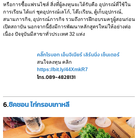
หรือการซื้อแฟรนไชส์ สิ่งที่ผู้ลงทุนจะได้รับคือ อุปกรณ์ที่ใช้ใน
การเรียน ได้แก่ ชุดอุปกรณ์เลโก้, โต๊ะเรียน, ตู้เก็บอุปกรณ์,
สนามภารกิจ, อุปกรณ์ภารกิจ รวมถึงการฝึกอบรมครูผู้สอนก่อน
เปิดสถาบัน นอกจากนี้ยังมีการพัฒนาหลักสูตรใหม่ให้อย่างต่อ
เนื่อง ปัจจุบันมีสาขาทั่วประเทศ 32 แห่ง
คลิ๊กโรบอท เอ็นจิเนียร์ เลิร์นนิ่ง เซ็นเตอร์
สนใจลงทุน คลิก
https://bit.ly/44XmkR7
โทร.089-4828131
6.
ชิคชอน ไก่กรอบเกาหลี