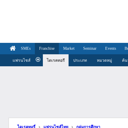
SMEs
Franchise
Market
Seminar
Events
B
แฟรนไชส์
ไดเรคทอรี
ประเภท
หมวดหมู่
ค้
ไดเรคทอรี่
แฟรนไชส์ไทย
กลุ่มการศึกษา