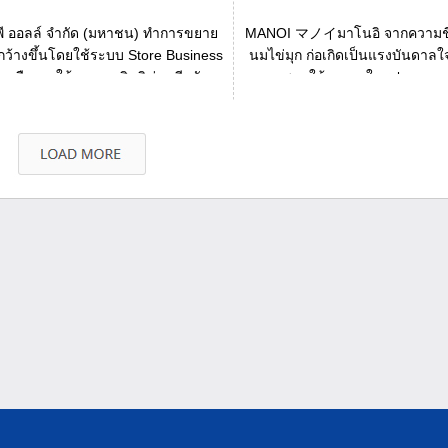
ีพี ออลล์ จำกัด (มหาชน) ทำการขยาย
MANOI マノイมาโนอิ จากความชื่
้กว้างขึ้นโดยใช้ระบบ Store Business
นมไข่มุก ก่อเกิดเป็นแรงบันดาลใ
 หรือการให้อนุญาตสิทธิช่วง อีกทั...
ความชอบให้ออกมาในรูปแบบของธุ
ความอร่อยแบบห...