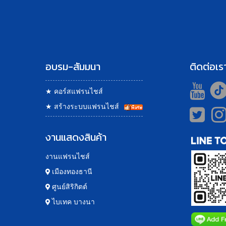
อบรม-สัมมนา
ติดต่อเร
★
คอร์สแฟรนไชส์
★
สร้างระบบแฟรนไชส์
งานแสดงสินค้า
งานแฟรนไชส์
เมืองทองธานี
ศูนย์สิริกิตต์
ไบเทค บางนา