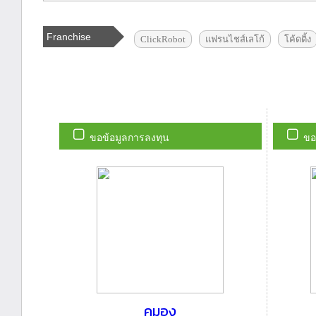
Franchise
ClickRobot
แฟรนไชส์เลโก้
โค้ดดิ้ง
Tags
ขอข้อมูลการลงทุน
ขอ
คุมอง