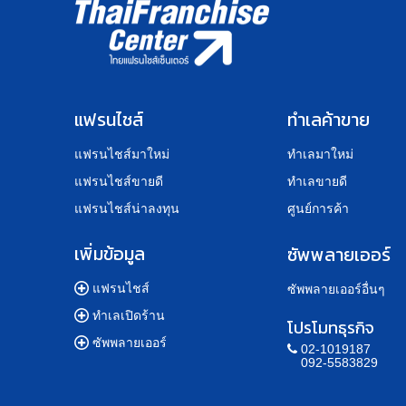
แฟรนไชส์
ทำเลค้าขาย
แฟรนไชส์มาใหม่
ทำเลมาใหม่
แฟรนไชส์ขายดี
ทำเลขายดี
แฟรนไชส์น่าลงทุน
ศูนย์การค้า
เพิ่มข้อมูล
ซัพพลายเออร์
แฟรนไชส์
ซัพพลายเออร์อื่นๆ
ทำเลเปิดร้าน
โปรโมทธุรกิจ
ซัพพลายเออร์
02-1019187
092-5583829