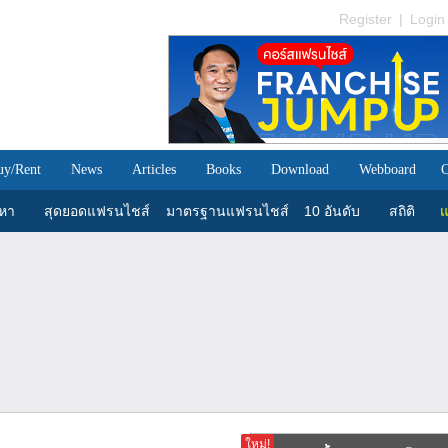
Register
|
Login
uy/Rent
News
Articles
Books
Download
Webboard
C
นหา
สุดยอดแฟรนไชส์
มาตรฐานแฟรนไชส์
10 อันดับ
สถิติ
แ
ใหม่!