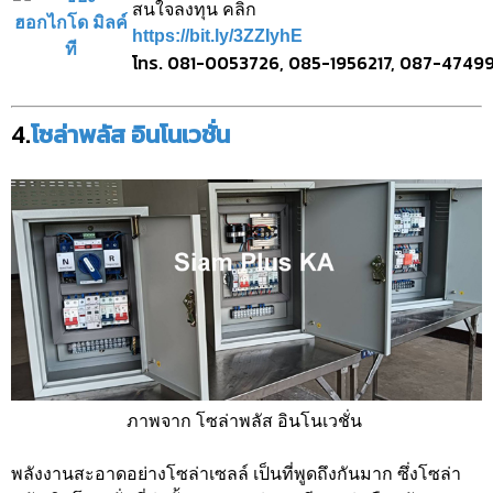
สนใจลงทุน คลิก
https://bit.ly/3ZZIyhE
โทร. 081-0053726, 085-1956217, 087-4749
4.
โซล่าพลัส อินโนเวชั่น
ภาพจาก โซล่าพลัส อินโนเวชั่น
พลังงานสะอาดอย่างโซล่าเซลล์ เป็นที่พูดถึงกันมาก ซึ่งโซล่า