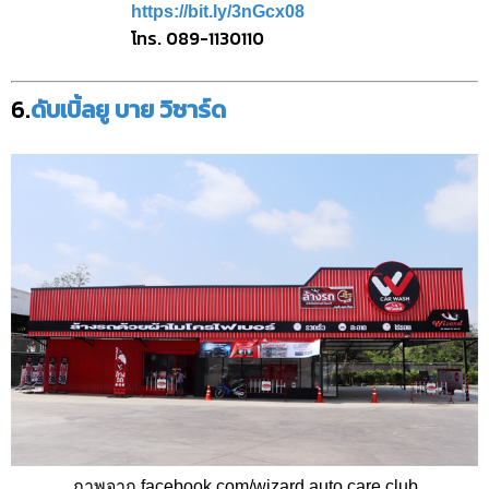
https://bit.ly/3nGcx08
โทร. 089-1130110
6.
ดับเบิ้ลยู บาย วิซาร์ด
ภาพจาก facebook.com/wizard.auto.care.club