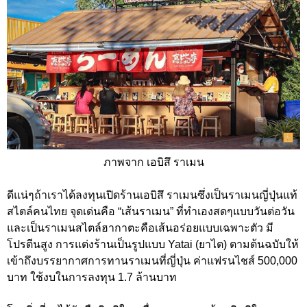
ภาพจาก เอบิสึ ราเมน
ดีแน่ๆถ้าเราได้ลงทุนเปิดร้านเอบิสึ ราเมนซึ่งเป็นราเมนญี่ปุ่นแท้
สไตล์คนไทย จุดเด่นคือ “เส้นราเมน” ที่ทำเองสดๆแบบวันต่อวัน
และเป็นราเมนสไตล์ฮากาตะคือเส้นอร่อยแบบเฉพาะตัว มี
โปรตีนสูง การแต่งร้านเป็นรูปแบบ Yatai (ยาไต) ตามต้นฉบับให้
เข้าถึงบรรยากาศการทานราเมนที่ญี่ปุ่น ค่าแฟรนไชส์ 500,000
บาท ใช้งบในการลงทุน 1.7 ล้านบาท