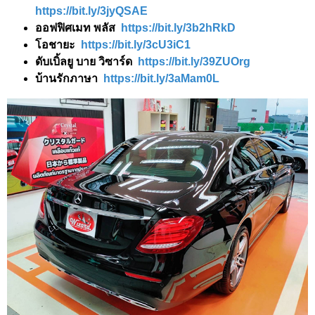
https://bit.ly/3jyQSAE
ออฟฟิศเมท พลัส
https://bit.ly/3b2hRkD
โอชายะ
https://bit.ly/3cU3iC1
ดับเบิ้ลยู บาย วิซาร์ด
https://bit.ly/39ZUOrg
บ้านรักภาษา
https://bit.ly/3aMam0L