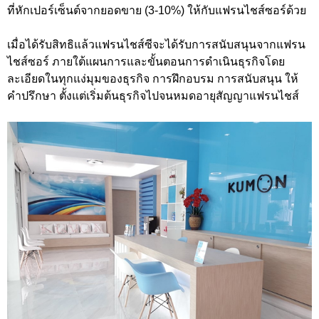
ที่หักเปอร์เซ็นต์จากยอดขาย (3-10%) ให้กับแฟรนไชส์ซอร์ด้วย
เมื่อได้รับสิทธิแล้วแฟรนไชส์ซีจะได้รับการสนับสนุนจากแฟรน
ไชส์ซอร์ ภายใต้แผนการและขั้นตอนการดำเนินธุรกิจโดย
ละเอียดในทุกแง่มุมของธุรกิจ การฝึกอบรม การสนับสนุน ให้
คำปรึกษา ตั้งแต่เริ่มต้นธุรกิจไปจนหมดอายุสัญญาแฟรนไชส์