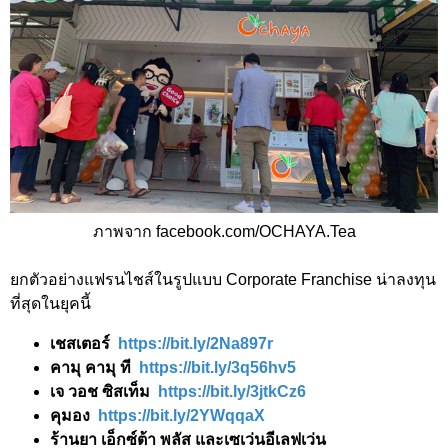
ภาพจาก facebook.com/OCHAYA.Tea
ยกตัวอย่างแฟรนไชส์ในรูปแบบ Corporate Franchise น่าลงทุน
ที่สุดในยุคนี้
เชสเตอร์
https://bit.ly/2Na897r
คามุ คามุ ที
https://bit.ly/3q56hv5
เจ วอช ซิสเท็ม
https://bit.ly/3jtkCz6
คุมอง
https://bit.ly/2YWqqaX
ร้านยา เอ็กซ์ต้า พลัส และเซเว่นอีเลฟเว่น