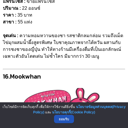
แฟรนไชส์ :
ขายแฟรนไชส์
ปริมาณ :
22 ออนซ์
ราคา :
35 บาท
สาขา :
55 แห่ง
จุดเด่น :
ความหอมหวานของชา รสชาติกลมกล่อม รวมถึงเม็ด
ไข่มุกผสมน้ำผึ้งสูตรพิเศษ ใบชาคุณภาพจากไต้หวัน ผสานกับ
การชงชาของญี่ปุ่น ทำให้ทางร้านมีเครื่องดื่มที่เป็นเอกลักษณ์
เฉพาะตัวอันโดดเด่น ไม่ซ้ำใคร มีมากกว่า 30 เมนู
16.Mookwhan
เว็บไซต์มีการจัดเก็บคุกกี้ เพื่อให้การใช้งานดียิ่งขึ้น
นโยบายข้อมูลส่วนบุคคล(Privacy
Policy)
และ
นโยบายคุกกี้(Cookie Policy)
ยอมรับ