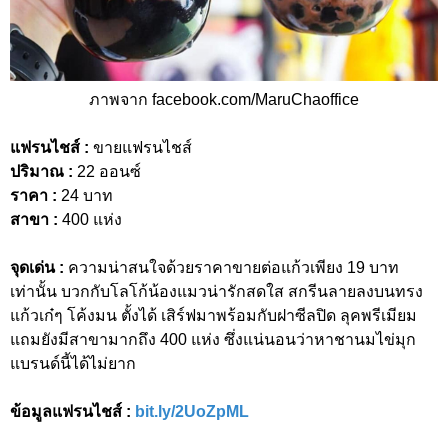
ภาพจาก facebook.com/MaruChaoffice
แฟรนไชส์ :
ขายแฟรนไชส์
ปริมาณ :
22 ออนซ์
ราคา :
24 บาท
สาขา :
400 แห่ง
จุดเด่น :
ความน่าสนใจด้วยราคาขายต่อแก้วเพียง 19 บาท
เท่านั้น บวกกับโลโก้น้องแมวน่ารักสดใส สกรีนลายลงบนทรง
แก้วเก๋ๆ โค้งมน ตั้งได้ เสิร์ฟมาพร้อมกับฝาซีลปิด ลุคพรีเมียม
แถมยังมีสาขามากถึง 400 แห่ง ซึ่งแน่นอนว่าหาชานมไข่มุก
แบรนด์นี้ได้ไม่ยาก
ข้อมูลแฟรนไชส์ :
bit.ly/2UoZpML