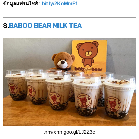
ข้อมูลแฟรนไชส์ :
bit.ly/2KoMmFf
8.
BABOO BEAR MILK TEA
ภาพจาก goo.gl/LJ2Z3c