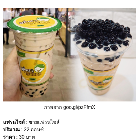
ภาพจาก goo.gl/pzFfmX
แฟรนไชส์ :
ขายแฟรนไชส์
ปริมาณ :
22 ออนซ์
ราคา :
30 บาท