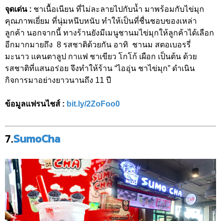
จุดเด่น :
ชาเนื้อเนียน ที่ไม่ละลายไปกับน้ำ มาพร้อมกับไข่มุก
คุณภาพเยี่ยม ที่นุ่มหนึบหนับ ทำให้เป็นที่ชื่นชอบของเหล่า
ลูกค้า นอกจากนี้ ทางร้านยังมีเมนูชานมไข่มุกให้ลูกค้าได้เลือก
อีกมากมายถึง 8 รสชาติด้วยกัน อาทิ ชานม สตอเบอรรี่
มะนาว แคนตาลูป กาแฟ ชาเขียว โกโก้ เผือก เป็นต้น ด้วย
รสชาติที่แสนอร่อย จึงทำให้ร้าน “ไออุ่น ชาไข่มุก” ดำเนิน
กิจการมาอย่างยาวนานถึง 11 ปี
ข้อมูลแฟรนไชส์ :
bit.ly/2ZoFoo0
7.
SumoCha