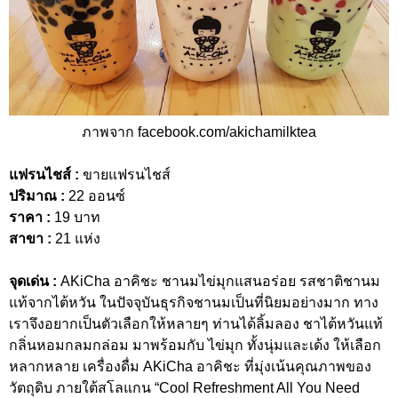
ภาพจาก facebook.com/akichamilktea
แฟรนไชส์ :
ขายแฟรนไชส์
ปริมาณ :
22 ออนซ์
ราคา :
19 บาท
สาขา :
21 แห่ง
จุดเด่น :
AKiCha อาคิชะ ชานมไข่มุกแสนอร่อย รสชาติชานม
แท้จากไต้หวัน ในปัจจุบันธุรกิจชานมเป็นที่นิยมอย่างมาก ทาง
เราจึงอยากเป็นตัวเลือกให้หลายๆ ท่านได้ลิ้มลอง ชาไต้หวันแท้
กลิ่นหอมกลมกล่อม มาพร้อมกับ ไข่มุก ทั้งนุ่มและเด้ง ให้เลือก
หลากหลาย เครื่องดื่ม AKiCha อาคิชะ ที่มุ่งเน้นคุณภาพของ
วัตถุดิบ ภายใต้สโลแกน “Cool Refreshment All You Need