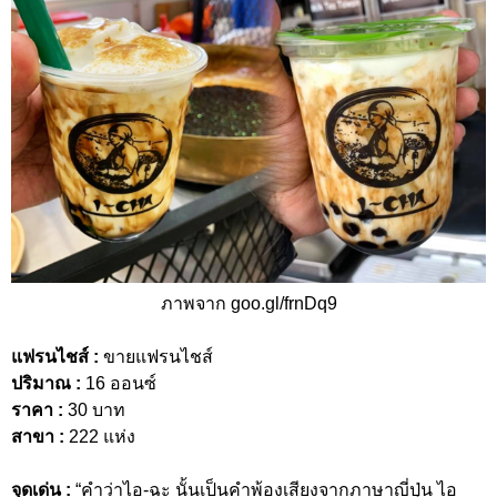
ภาพจาก goo.gl/frnDq9
แฟรนไชส์ :
ขายแฟรนไชส์
ปริมาณ :
16 ออนซ์
ราคา :
30 บาท
สาขา :
222 แห่ง
จุดเด่น :
“คำว่าไอ-ฉะ นั้นเป็นคำพ้องเสียงจากภาษาญี่ปุ่น ไอ