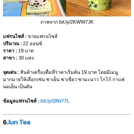
ภาพจาก bit.ly/2KWW7JK
แฟรนไชส์ :
ขายแฟรนไชส์
ปริมาณ :
22 ออนซ์
ราคา :
19 บาท
สาขา :
30 แห่ง
จุดเด่น :
สินค้าเครื่องดื่มที่ราคาเริ่มต้น 19 บาท โดยมีเมนู
มากมายให้เลือกเช่น ชาเย็น ชาเขียว ชามะนาว โกโก้ กาแฟ
นมเย็น เป็นต้น
ข้อมูลแฟรนไชส์ :
bit.ly/2INt77L
6.
Iun Tea