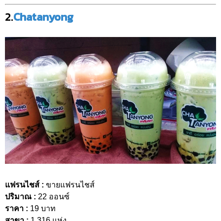
2.
Chatanyong
แฟรนไชส์ :
ขายแฟรนไชส์
ปริมาณ :
22 ออนซ์
ราคา :
19 บาท
สาขา :
1,316 แห่ง