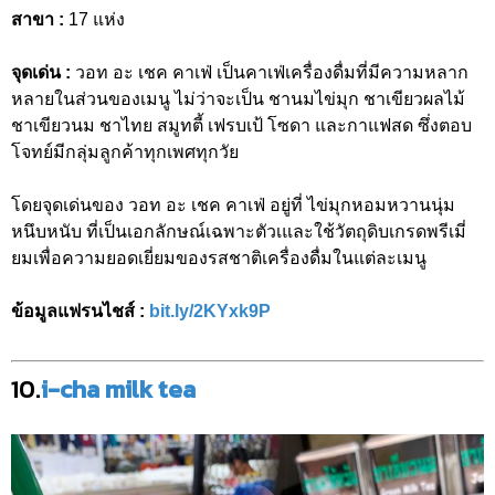
สาขา :
17 แห่ง
จุดเด่น :
วอท อะ เชค คาเฟ่ เป็นคาเฟ่เครื่องดื่มที่มีความหลาก
หลายในส่วนของเมนู ไม่ว่าจะเป็น ชานมไข่มุก ชาเขียวผลไม้
ชาเขียวนม ชาไทย สมูทตี้ เฟรบเป้ โซดา และกาแฟสด ซึ่งตอบ
โจทย์มีกลุ่มลูกค้าทุกเพศทุกวัย
โดยจุดเด่นของ วอท อะ เชค คาเฟ่ อยู่ที่ ไข่มุกหอมหวานนุ่ม
หนึบหนับ ที่เป็นเอกลักษณ์เฉพาะตัวเและใช้วัตถุดิบเกรดพรีเมี่
ยมเพื่อความยอดเยี่ยมของรสชาติเครื่องดื่มในแต่ละเมนู
ข้อมูลแฟรนไชส์ :
bit.ly/2KYxk9P
10.
i-cha milk tea