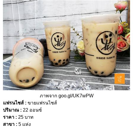
ภาพจาก goo.gl/UK7wPW
แฟรนไชส์ :
ขายแฟรนไชส์
ปริมาณ :
22 ออนซ์
ราคา :
25 บาท
สาขา :
5 แห่ง