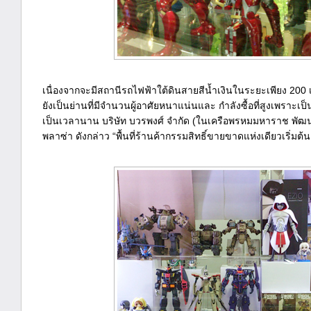
เนื่องจากจะมีสถานีรถไฟฟ้าใต้ดินสายสีน้ำเงินในระยะเพียง 20
ยังเป็นย่านที่มีจำนวนผู้อาศัยหนาแน่นและ กำลังซื้อที่สูงเพราะ
เป็นเวลานาน บริษัท บวรพงศ์ จำกัด (ในเครือพรหมมหาราช พัฒนา
พลาซ่า ดังกล่าว “พื้นที่ร้านค้ากรรมสิทธิ์ขายขาดแห่งเดียวเริ่มต้