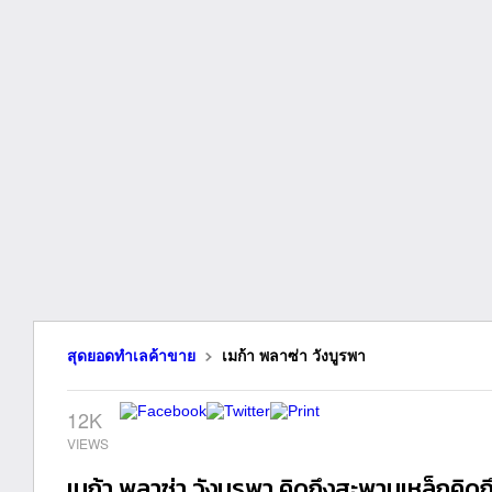
สุดยอดทำเลค้าขาย
เมก้า พลาซ่า วังบูรพา
12K
เมก้า พลาซ่า วังบูรพา คิดถึงสะพานเหล็กคิดถ