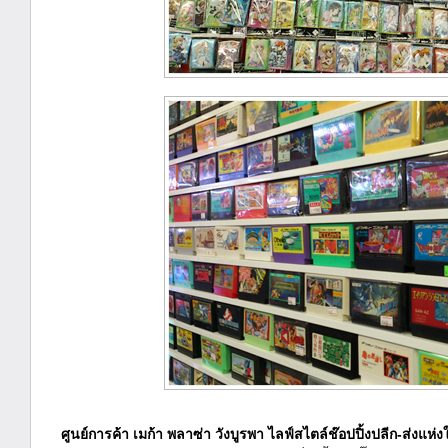
ศูนย์การค้า เมก้า พลาซ่า วังบูรพา ไลฟ์สไตล์ช๊อปปิ้งปลีก-ส่งแห่