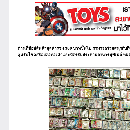
ท่านที่ช้อปสินค้ามูลค่ารวม 300 บาทขึ้นไป สามารถร่วมสนุกกับ
ลุ้นรับโชคสร้อยคอทองคำและบัตรรับประทานอาหารบุฟเฟ่ต์ หมด