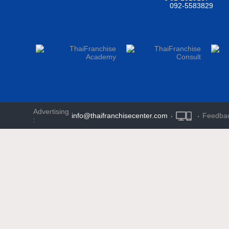
092-5583829
Advertising
info@thaifranchisecenter.com
·
·
Feedba
: