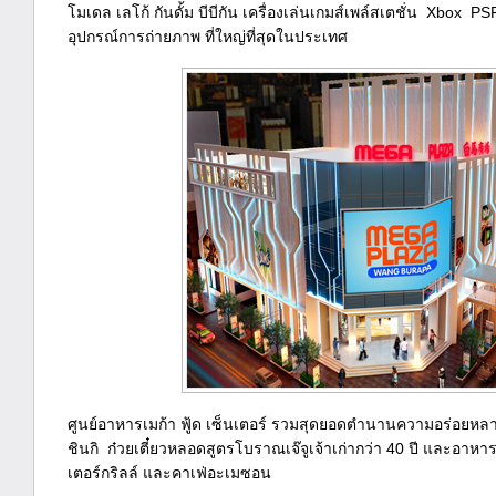
โมเดล เลโก้ กันดั้ม บีบีกัน เครื่องเล่นเกมส์เพล์สเตชั่น Xbox 
อุปกรณ์การถ่ายภาพ ที่ใหญ่ที่สุดในประเทศ
ศูนย์อาหารเมก้า ฟู้ด เซ็นเตอร์ รวมสุดยอดตำนานความอร่อยหลากห
ชินกิ ก๋วยเตี๋ยวหลอดสูตรโบราณเจ๊จูเจ้าเก่ากว่า 40 ปี และอาหา
เตอร์กริลล์ และคาเฟ่อะเมซอน