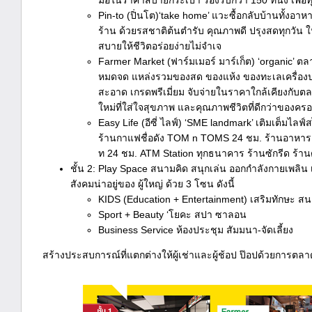
มื้อในราคาสบายกระเป๋า รองรับกว่า 150 ที่นั่ง เพื
Pin-to (ปิ่นโต)‘take home’ แวะซื้อกลับบ้านทั้งอา
ร้าน ด้วยรสชาติต้นตำรับ คุณภาพดี ปรุงสดทุกวัน 
สบายให้ชีวิตอร่อยง่ายไม่จำเจ
Farmer Market (ฟาร์มเมอร์ มาร์เก็ต) ‘organic’
หมดจด แหล่งรวมของสด ของแห้ง ของทะเลเครื่องป
สะอาด เกรดพรีเมี่ยม จับจ่ายในราคาใกล้เคียงกับต
ใหม่ที่ใส่ใจสุขภาพ และคุณภาพชีวิตที่ดีกว่าของคร
Easy Life (อีซี่ ไลฟ์) ‘SME landmark’ เติมเต็มไลฟ
ร้านกาแฟชื่อดัง TOM n TOMS 24 ชม. ร้านอาหาร เบ
ท 24 ชม. ATM Station ทุกธนาคาร ร้านซักรีด ร้าน
ชั้น 2: Play Space สนามคิด สนุกเล่น ออกกำลังกายเพลิน 
สังคมน่าอยู่ของ ผู้ใหญ่ ด้วย 3 โซน ดังนี้
KIDS (Education + Entertainment) เสริมทักษะ สน
Sport + Beauty ‘โยคะ สปา ซาลอน
Business Service ห้องประชุม สัมมนา-จัดเลี้ยง
สร้างประสบการณ์ที่แตกต่างให้ผู้เช่าและผู้ช้อป ป๊อปด้วยการ