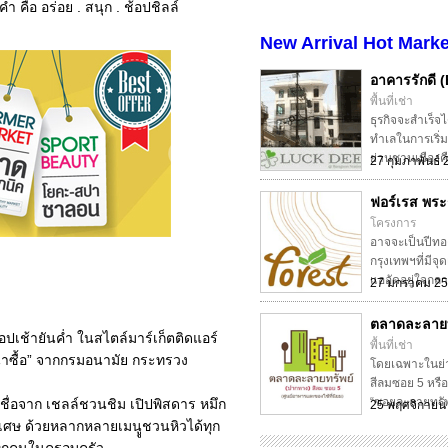
คือ อร่อย . สนุก . ช้อปชิลล์
New Arrival Hot Marke
อาคารรักดี 
พื้นที่เช่า
ธุรกิจจะสำเร็จได
ทำเลในการเริ่ม
ย่านชานเมืองคื
27 กุมภาพันธ์
ฟอร์เรส พระร
โครงการ
อาจจะเป็นปีทอ
กรุงเทพฯที่มีจุ
แออัดอยู่ใจกลาง
27 มกราคม 2
ตลาดละลายท
้อปเช้ายันค่ำ ในสไตล์มาร์เก็ตติดแอร์
พื้นที่เช่า
าซื้อ” จากกรมอนามัย กระทรวง
โดยเฉพาะในย่
สีลมซอย 5 หรือที
“ซอยละลายทรัพ
องชื่อจาก เชลล์ชวนชิม เปิปพิสดาร หมึก
25 พฤศจิกายน
ิเศษ ด้วยหลากหลายเมนููชวนหิวได้ทุก