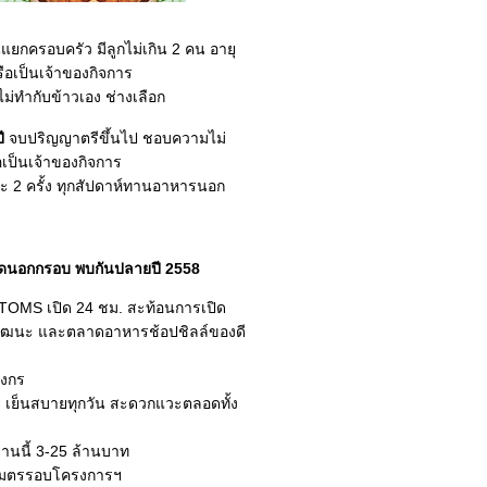
นแยกครอบครัว มีลูกไม่เกิน 2 คน อายุ
ือเป็นเจ้าของกิจการ
ม่ทำกับข้าวเอง ช่างเลือก
ี
จบปริญญาตรีขึ้นไป ชอบความไม่
เป็นเจ้าของกิจการ
นละ 2 ครั้ง ทุกสัปดาห์ทานอาหารนอก
ตลาดนอกกรอบ พบกันปลายปี 2558
n TOMS เปิด 24 ชม. สะท้อนการเปิด
แจ้งวัฒนะ และตลาดอาหารช้อปชิลล์ของดี
ังกร
ง่าย เย็นสบายทุกวัน สะดวกแวะตลอดทั้ง
านนี้ 3-25 ล้านบาท
ลเมตรรอบโครงการฯ