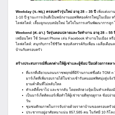
Weekday (จ.-พฤ.) ครอบครัวรุ่นใหม่ อายุ 28 – 35 ปี
เพิ่งแต่งงา
1-10 ปี ฐานะการเงินดีเป็นพนักงานออฟฟิศองค์กรใหญ่ในเมือง หร
ไลฟสไตล์: เลี้ยงลูกแบบสมัยใหม่ ใส่ใจในการเสริมพัฒนาการลูก ไ
Weekend (ศ.-อา.) วัยรุ่นตอนปลายและวัยทำงาน อายุ 28 – 55 ป
เหมือนใคร ใช้ Smart Phone เล่น Facebook ทำงานในเมือง หรือ
ไลฟสไตล์: สนุกกับการใช้ชีวิต ชอบสังสรรค์กับเพื่อน เฉลี่ยเดือ
บ้านกับครอบครัว
สร้างประสบการณ์ที่แตกต่างให้ผู้เช่าและผู้ช้อป ป๊อปด้วยการ
ที่แรกที่เดียวบนถนนราชพฤกษ์ที่มีร้านกาแฟชื่อดัง TOM 
มาร์เก็ตที่เพิ่มรอบรายได้ในช่วงเช้ารับคนออฟฟิศมุ่งสู่
ยามค่ำคืนที่ไม่หลับใหล
ทำเลดีทั้งขาไป และขากลับ โดยหลักฮวงจุ้ยเป็นทำเลท้องม
เป็นมาร์เก็ตติดแอร์เพื่อทำให้ผู้เช่าขายดีทุกฤดูกาล ช้อป
วัน
ชุมชมศักยภาพในการจับจ่ายด้วยราคาบ้านของครอบครัวย่
ประชากรอยู่อาศัยหนาแน่น 857,585 คน ในรัศมี 10 กิโ