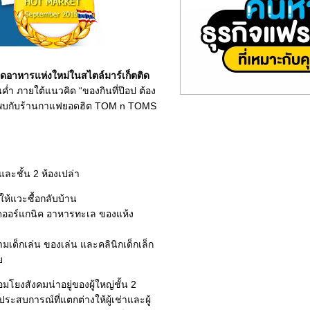
าดอาหารแห่งใหม่ในสไตล์มาร์เก็ตติด
ค่ำ ภายใต้แนวคิด “ของกินที่ป๊อป ต้อง
60 คัน พบกับร้านกาแฟยอดฮิต TOM n TOMS
า และชั้น 2 ห้องเปล่า
มให้แวะซื้อกลับบ้าน
สดออร์แกนิค อาหารทะเล ของแห้ง
มเด็กเล่น ของเล่น และคลินิกเด็กเล็ก
ย
มโยงสังคมน่าอยู่ของผู้ใหญ่ชั้น 2
งประสบการณ์ที่แตกต่างให้ผู้เช่าและผู้