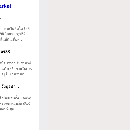
arket
ญ
ากจุดเริ่มต้นในวันที่
98 โดยนางสุวพีร์
นที่ดินเนื้อท...
ิตร88
่ใจบริการ สืบสานวิถี
ด้านทำเลค้าขายในย่าน
ยู่ในย่านรามอิ...
วังบูรพา...
ค้านับแสนทั้ง 5 ตลาด
พ็ง สะพานเหล็ก เสือป่า
ันที่ ศูนย...