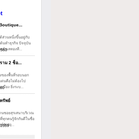
t
(Boutique...
้ส่วนหนึ่งขึ้นอยู่กับ
ต้นทำธุรกิจ ปัจจุบัน
อทำเลทองที...
 2560
าม 2 ช็อ...
งของพื้นที่รอบนอก
ดเด่นคือไม่ต้องไป
เมือง ยิ่งระบ...
560
รัพย์
านซอยสุรเสนาบริเวณ
่ทุกคนรู้จักกันดีในชื่อ
ย์&rdq...
 2559