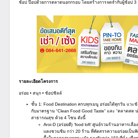
ช้อป ป๊อปด้วยการตลาดนอกกรอบ โดยสร้างการจดจำกับผู้ช้อป 3 คำ 
รายละเอียดโครงการ
อร่อย • สนุก • ช้อปชิลล์
ชั้น 1: Food Destination ครบทุกเมนู อร่อยได้ทุกวัน แวะช
กับมาตรฐาน “Clean Food Good Taste” และ “ตลาดสด น่
สาธารณสุข ด้วย 4 โซน ดังนี้
Aroi-D (อร่อยดี) ‘food loft’ ศูนย์รวมร้านอาหารเลื่
แดงชวนชิม กว่า 20 ร้าน ที่คัดสรรความอร่อยเป็นพ