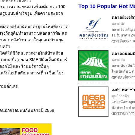
่อทุกคนในครอบครัว
Top 10 Popular Hot M
หารคาวหวาน ขนม เครื่องดื่ม กว่า 100
ในรูปแบบสำเร็จรูป เพื่อความสะดวก
ตลาดยิ่งเจริ
ตลาดนัด
 ตลาดสดออร์แกนิคมาตรฐานใหม่ที่สะอาด
ตลาดยิ่งเจริญ จ
รุงวัตถุดิบทำอาหาร ปลอดสารพิษ สด
11 สิงหาคม 24
ลาดสดหลังบ้าน เอาใจคุณแม่บ้านยุค
ธรรมวัฒนะ บนพื้
19,585
อบครัว
์สไตล์ให้ชีวิตสะดวกง่ายใกล้บ้านด้วย
ตลาดถนอมม
เกอรี่ สุดยอด SME ฝีมือเด็ดมินิมาร์
ตลาดสด
ตลาดทันสมัย ใส
ดอกไม้ และร้านบริการอื่นๆ
ไทย อันดับ 1 
เสริมไอเดียพัฒนาการเด็ก เชื่อมโยง
ถนนรามอินทรา อ
13,377
ามเด็กเล่น
เมก้า พลาซ่า 
ศูนย์การค้า
แหล่งนัดพบลูก
ดัง พาหุรัด สำเ
ตลาดนอกกรอบพบกันปลายปี 2558
เยาวราช มารวมก
11,828