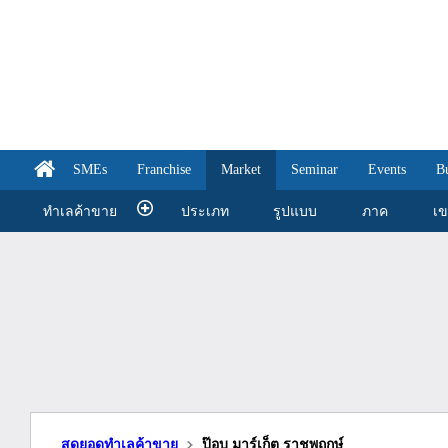
SMEs
Franchise
Market
Seminar
Events
B
ทำเลค้าขาย
ประเภท
รูปแบบ
ภาค
เ
สุดยอดทำเลค้าขาย
ป๊อบ มาร์เก็ต ราชพฤกษ์