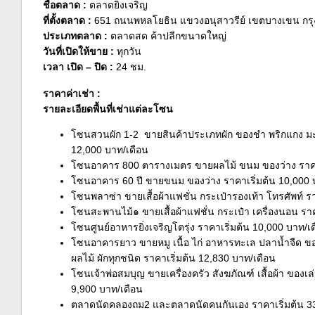
ชื่อตลาด :
ตลาดยิ่งเจริญ
ที่ตั้งตลาด :
651 ถนนพหลโยธิน แขวงอนุสาวรีย์ เขตบางเขน กร
ประเภทตลาด :
ตลาดสด ค้าปลีกขนาดใหญ่
วันที่เปิดให้ขาย :
ทุกวัน
เวลา เปิด – ปิด :
24 ชม.
ราคาค่าเช่า :
รายละเอียดพื้นที่เช่าแต่ละโซน
โซนสวนผัก 1-2 ขายสินค้าประเภทผัก ของชำ พริกแกง มะพ
12,000 บาท/เดือน
โซนอาคาร 800 ตารางเมตร ขายผลไม้ ขนม ของว่าง ราคาเ
โซนอาคาร 60 ปี ขายขนม ของว่าง ราคาเริ่มต้น 10,000 
โซนพลาซ่า ขายเสื้อผ้าแฟชั่น กระเป๋ารองเท้า โทรศัพท์ ร
โซนสะพานไม้๑ ขายเสื้อผ้าแฟชั่น กระเป๋า เครื่องนอน ราค
โซนศูนย์อาหารยิ่งเจริญโตรุ่ง ราคาเริ่มต้น 10,000 บาท/เ
โซนอาคารยาว ขายหมู เนื้อ ไก่ อาหารทะเล ปลาน้ำจืด ข
ผลไม้ ผักทุกชนิด ราคาเริ่มต้น 12,830 บาท/เดือน
โซนเจ้าพ่อสมบุญ ขายเครื่องครัว สังฆภัณฑ์ เสื้อผ้า ของเ
9,900 บาท/เดือน
ตลาดนัดคลองถม2 และตลาดนัดคนกันเอง ราคาเริ่มต้น 3