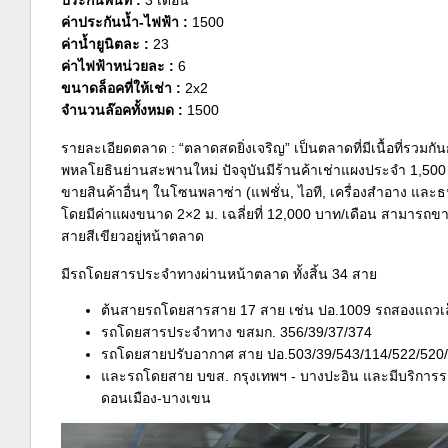
ประกันพื้นที่ :
3 เดือน
ค่าประกันน้ำ-ไฟฟ้า :
1500
ค่าน้ำยูนิตละ :
23
ค่าไฟฟ้าหน่วยละ :
6
ขนาดล็อคที่ให้เช่า :
2x2
จำนวนล๊อคทั้งหมด :
1500
รายละเอียดตลาด : “ตลาดสดยิ่งเจริญ” เป็นตลาดที่มีเนื้อที่รวมกัน
พหลโยธินย่านสะพานใหม่ ปัจจุบันมีร้านค้าเช่าแผงประจำ 1,50
ขายสินค้าอื่นๆ ในโซนพลาซ่า (แฟชั่น, ไอที, เครื่องสำอาง แ
โดยมีค่าแผงขนาด 2×2 ม. เฉลี่ยที่ 12,000 บาท/เดือน สามารถขา
สายสีเขียวอยู่หน้าตลาด
มีรถโดยสารประจำทางผ่านหน้าตลาด ทั้งสิ้น 34 สาย
ต้นสายรถโดยสารสาย 17 สาย เช่น ปอ.1009 รถสองแถวเล็
รถโดยสารประจำทาง ขสมก. 356/39/37/374
รถโดยสายปรับอากาศ สาย ปอ.503/39/543/114/522/520
และรถโดยสาย บขส. กรุงเทพฯ - บางปะอิน และมีบริการ
ดอนเมือง-บางเขน