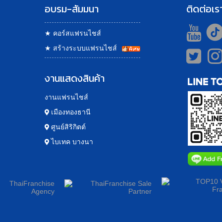
อบรม-สัมมนา
ติดต่อเร
★
คอร์สแฟรนไชส์
★
สร้างระบบแฟรนไชส์
งานแสดงสินค้า
งานแฟรนไชส์
เมืองทองธานี
ศูนย์สิริกิตต์
ไบเทค บางนา