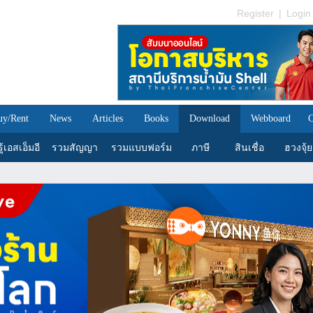
Register
|
Login
uy/Rent
News
Articles
Books
Download
Webboard
C
้เอสเอ็มอี
รวมสัญญา
รวมแบบฟอร์ม
ภาษี
สินเชื่อ
ฮวงจุ้ย