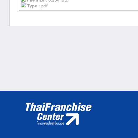
File size :
0.194 MB.
Type :
pdf