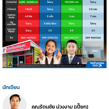
นักเขียน
คุณรัตนชัย ม่วงงาม (เปี๊ยก)