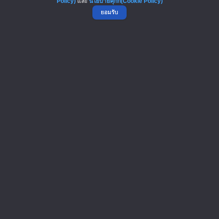
Policy)
และ
นโยบายคุกกี้(Cookie Policy)
ยอมรับ
เปิดสูตรลับเจ้าของแฟรนไชส์! เง..
5-Aug-2026
Panera Bread โมเดล “ค่ากาแฟแบบ..