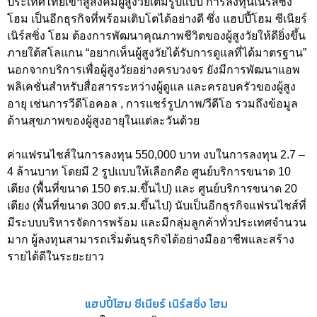
ประเทศไทยเข้าสู่สังคมผู้สูงวัยเต็มรูปแบบ การลงทุนเนิร์สซิ่ง
โฮม เป็นอีกธุรกิจที่พร้อมเติบโตได้อย่างดี ซึ่ง แฮปปี้โฮม ซีเนียร์
เนิร์สซิ่ง โฮม ต้องการพัฒนาคุณภาพชีวิตของผู้สูงวัยให้ดียิ่งขึ้น
ภายใต้สโลแกน “อยากเห็นผู้สูงวัยได้รับการดูแลที่ได้มาตรฐาน”
นอกจากบริการเพื่อผู้สูงวัยอย่างครบวงจร ยังมีการพัฒนาแอพ
พลิเคชั่นสำหรับสื่อสารระหว่างผู้ดูแล และครอบครัวของผู้สูง
อายุ เช่นการวีดีโอคอล , การแชร์รูปภาพ/วีดีโอ รวมถึงข้อมูล
ด้านสุขภาพของผู้สูงอายุในแต่ละวันด้วย
ค่าแฟรนไชส์ในการลงทุน 550,000 บาท งบในการลงทุน 2.7 –
4 ล้านบาท โดยมี 2 รูปแบบให้เลือกคือ ศูนย์บริการขนาด 10
เตียง (พื้นที่ขนาด 150 ตร.ม.ขึ้นไป) และ ศูนย์บริการขนาด 20
เตียง (พื้นที่ขนาด 300 ตร.ม.ขึ้นไป) นับเป็นอีกธุรกิจแฟรนไชส์ที่
มีระบบบริหารจัดการพร้อม และมีกลุ่มลูกค้าทั่วประเทศจำนวน
มาก ผู้ลงทุนสามารถเริ่มต้นธุรกิจได้อย่างมืออาชีพและสร้าง
รายได้ดีในระยะยาว
แฮปปี้โฮม ซีเนียร์ เนิร์สซิ่ง โฮม