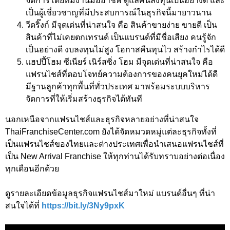
จัดการโดยทีมงานมืออาชีพ ดูแลคนลงทุนเป็นอย่างดี และ
เป็นผู้เชี่ยวชาญที่มีประสบการณ์ในธุรกิจนี้มายาวนาน
วีดริ๊งก์ มีจุดเด่นที่น่าสนใจ คือ สินค้าขายง่าย ขายดี เป็น
สินค้าที่ไม่เคยตกเทรนด์ เป็นแบรนด์ที่มีชื่อเสียง คนรู้จัก
เป็นอย่างดี งบลงทุนไม่สูง โอกาสคืนทุนไว สร้างกำไรได้ดี
แฮปปี้โฮม ซีเนียร์ เนิร์สซิ่ง โฮม มีจุดเด่นที่น่าสนใจ คือ
แฟรนไชส์ที่ตอบโจทย์ความต้องการของคนยุคใหม่ได้ดี
มีฐานลูกค้าทุกพื้นที่ทั่วประเทศ มาพร้อมระบบบริหาร
จัดการที่ให้เริ่มสร้างธุรกิจได้ทันที
นอกเหนือจากแฟรนไชส์และธุรกิจหลายอย่างที่น่าสนใจ
ThaiFranchiseCenter.com ยังได้จัดหมวดหมู่แต่ละธุรกิจทั้งที่
เป็นแฟรนไชส์ของไทยและต่างประเทศเพื่อนำเสนอแฟรนไชส์ที่
เป็น New Arrival Franchise ให้ทุกท่านได้รับทราบอย่างต่อเนื่อง
ทุกเดือนอีกด้วย
ดูรายละเอียดข้อมูลธุรกิจแฟรนไชส์มาใหม่ แบรนด์อื่นๆ ที่น่า
สนใจได้ที่
https://bit.ly/3Ny9pxK