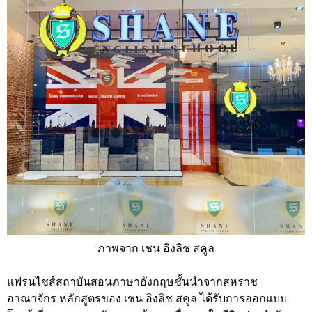
ภาพจาก เชน อิงลิช สคูล
แฟรนไชส์สถาบันสอนภาษาอังกฤษชั้นนำจากสหราช
อาณาจักร หลักสูตรของ เชน อิงลิช สคูล ได้รับการออกแบบ