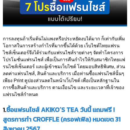
การลงทุนถ้าเริ่มต้นไม่แพงหรือประหยัดงบได้มาก ก็เท่ากับเพิ่ม
โอกาสในการสร้างกำไรที่มากขึ้นได้ด้วย เว็บไซต์ไทยแฟรน
ไชส์เซ็นเตอร์จึงได้ร่วมกับแฟรนไชส์รายต่างๆ จัดทำโครงการ
โปรโมชั่นแฟรนไชส์ เพื่อเป็นการคืนกำไรให้กับสมาชิกไทยแฟ
รนไชส์เซ็นเตอร์ และผู้เข้าชมเว็บไซต์ โดยมอบสิทธิพิเศษ, ส่วน
ลดค่าแฟรนไชส์, สินค้าและบริการ เมื่อท่านซื้อแฟรนไชส์นั้นๆ
เพียง Print คูปองส่วนลดในหน้าเว็บไซต์ เพื่อเป็นหลักฐานใน
การซื้อสินค้าและบริการ ตามเงื่อนไข และระยะเวลาที่เจ้าของ
แฟรนไชส์กำหนด
1.
ซื้อแฟรนไชส์ AKIKO´S TEA วันนี้ แถมฟรี !
สูตรการทำ CROFFLE (ครอฟเฟิล) หมดเขต 31
สิงหาคม 2567