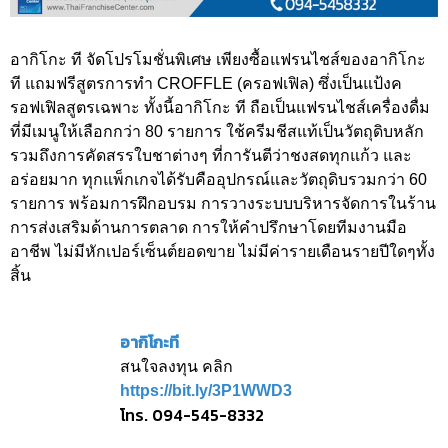
อากิโกะ ที จัดโปรโมชั่นพิเศษ เพียงซื้อแฟรนไชส์ของอากิโกะ
ที แถมฟรีสูตรการทำ CROFFLE (ครอฟเฟิล) ซึ่งเป็นแป้งค
รอฟเฟิลสูตรเฉพาะ ทั้งนี้อากิโกะ ที ถือเป็นแฟรนไชส์เครื่องดื่ม
ที่มีเมนูให้เลือกกว่า 80 รายการ ใช้ครีมชีสแท้เป็นวัตถุดิบหลัก
รวมถึงการคัดสรรใบชาต่างๆ ที่การันตีว่าชงสดทุกแก้ว และ
อร่อยมาก ทุกแพ็กเกจได้รับคืออุปกรณ์และวัตถุดิบรวมกว่า 60
รายการ พร้อมการฝึกอบรม การวางระบบบริหารจัดการในร้าน
การส่งเสริมด้านการตลาด การให้คำปรึกษาโดยทีมงานมือ
อาชีพ ไม่มีหักเปอร์เซ็นต์ยอดขาย ไม่มีค่ารายเดือนรายปีใดๆทั้ง
สิ้น
อากิโกะที
สนใจลงทุน คลิก
https://bit.ly/3P1WWD3
โทร. 094-545-8332