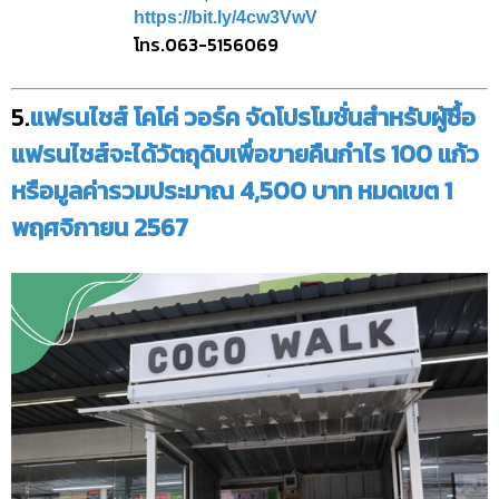
https://bit.ly/4cw3VwV
โทร.063-5156069
5.
แฟรนไชส์ โคโค่ วอร์ค จัดโปรโมชั่นสำหรับผู้ซื้อ
แฟรนไชส์จะได้วัตถุดิบเพื่อขายคืนกำไร 100 แก้ว
หรือมูลค่ารวมประมาณ 4,500 บาท หมดเขต 1
พฤศจิกายน 2567