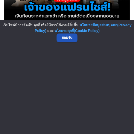
เว็บไซต์มีการจัดเก็บคุกกี้ เพื่อให้การใช้งานดียิ่งขึ้น
นโยบายข้อมูลส่วนบุคคล(Privacy
เปิดสูตรลับเจ้าของแฟรนไชส์! เง..
Policy)
และ
นโยบายคุกกี้(Cookie Policy)
ยอมรับ
5-Aug-2026
Panera Bread โมเดล “ค่ากาแฟแบบ..