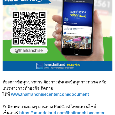
ต้องการข้อมูลข่าวสาร ต้องการอัพเดทข้อมูลการตลาด หรือ
แนวทางการทำธุรกิจ ติดตาม
ได้ที่
www.thaifranchisecenter.com/document
รับฟังบทความต่างๆ ผ่านทาง PodCast ไทยแฟรนไชส์
เซ็นเตอร์
https://soundcloud.com/thaifranchisecenter