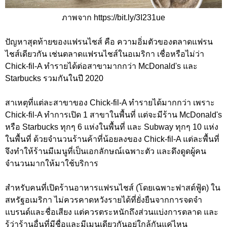
ภาพจาก https://bit.ly/3I231ue
ปัญหาสุดท้ายของแฟรนไชส์ คือ ความอิ่มตัวของตลาดแฟรน
ไชส์เดียวกัน เช่นตลาดแฟรนไชส์ในอเมริกา เชื่อหรือไม่ว่า
Chick-fil-A ทำรายได้ต่อสาขามากกว่า McDonald's และ
Starbucks รวมกันในปี 2020
สาเหตุที่แต่ละสาขาของ Chick-fil-A ทำรายได้มากกว่า เพราะ
Chick-fil-A ทำการเปิด 1 สาขาในพื้นที่ แต่จะมีร้าน McDonald's
หรือ Starbucks ทุกๆ 6 แห่งในพื้นที่ และ Subway ทุกๆ 10 แห่ง
ในพื้นที่ ด้วยจำนวนร้านค้าที่น้อยลงของ Chick-fil-A แต่ละพื้นที่
จึงทำให้ร้านมีเมนูที่เป็นเอกลักษณ์เฉพาะตัว และดึงดูดผู้คน
จำนวนมากให้มาใช้บริการ
สำหรับคนที่เปิดร้านอาหารแฟรนไชส์ (โดยเฉพาะฟาสต์ฟู้ด) ใน
สหรัฐอเมริกา ไม่ควรคาดหวังรายได้ที่ยั่งยืนจากการจดจำ
แบรนด์และชื่อเสียง แต่ควรตระหนักถึงส่วนแบ่งการตลาด และ
รู้ว่าร้านอื่นที่มีชื่อและมีเมนูเดียวกันอยู่ใกล้กันแค่ไหน