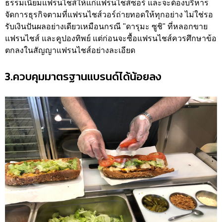
ธรรมเนียมแฟรนไชส์ให้แก่แฟรนไชส์ซอร์ และจะต้องบริหาร
จัดการธุรกิจตามที่แฟรนไชส์วอร์ถ่ายทอดให้ทุกอย่าง ไม่ใช่รอ
รับเงินปันผลอย่างเดียวเหมือนกรณี "ดารุมะ ซูชิ" ที่หลอกขาย
แฟรนไชส์ และคูปองทิพย์ แต่ก่อนจะซื้อแฟรนไชส์ควรศึกษาข้อ
ตกลงในสัญญาแฟรนไชส์อย่างละเอียด
3.ควบคุมมาตรฐานแบรนด์ได้น้อยลง