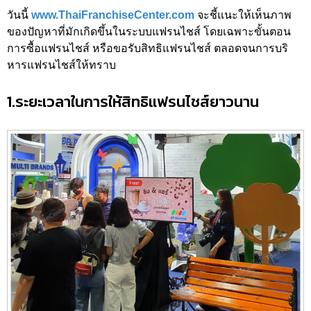
วันนี้
www.ThaiFranchiseCenter.com
จะชี้แนะให้เห็นภาพ
ของปัญหาที่มักเกิดขึ้นในระบบแฟรนไชส์ โดยเฉพาะขั้นตอน
การซื้อแฟรนไชส์ หรือขอรับสิทธิแฟรนไชส์ ตลอดจนการบริ
หารแฟรนไชส์ให้ทราบ
1.ระยะเวลาในการให้สิทธิแฟรนไชส์ยาวนาน