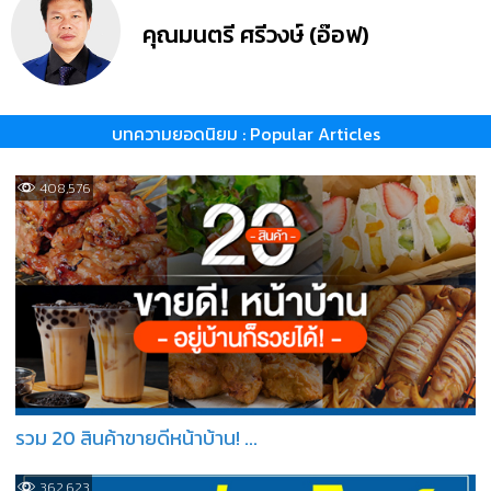
คุณมนตรี ศรีวงษ์ (อ๊อฟ)
บทความยอดนิยม : Popular Articles
408,576
รวม 20 สินค้าขายดีหน้าบ้าน! ...
362,623