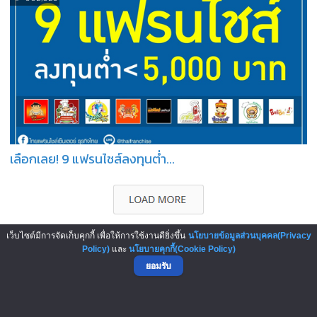
เลือกเลย! 9 แฟรนไชส์ลงทุนต่ำ...
เว็บไซต์มีการจัดเก็บคุกกี้ เพื่อให้การใช้งานดียิ่งขึ้น
นโยบายข้อมูลส่วนบุคคล(Privacy
บทความมาใหม่ : New Articles
Policy)
และ
นโยบายคุกกี้(Cookie Policy)
ยอมรับ
6-Aug-2026