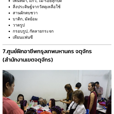
เพ้นท์ผ้า, แก้ว, ไม้-ร้อยลุกปัด
สิ่งประดิษฐ์จากวัสดุเหลือใช้
สานผักตบชวา
บาติก, มัดย้อม
วาดรูป
กรอบรูป, กัดลายกระจก
เทียนแฟนซี
7.ศูนย์ฝึกอาชีพกรุงเทพมหานคร จตุจักร
(สำนักงานเขตจตุจักร)