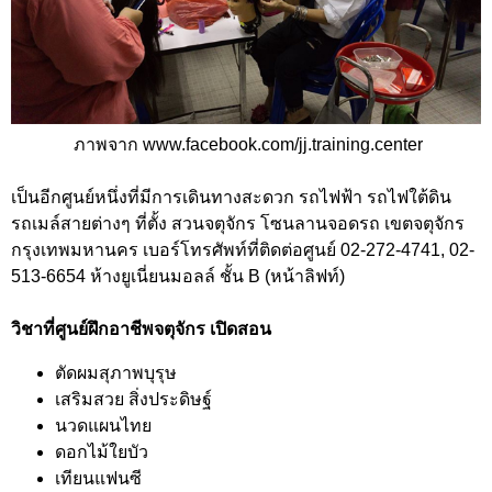
ภาพจาก
www.facebook.com/jj.training.center
เป็นอีกศูนย์หนึ่งที่มีการเดินทางสะดวก รถไฟฟ้า รถไฟใต้ดิน
รถเมล์สายต่างๆ ที่ตั้ง สวนจตุจักร โซนลานจอดรถ เขตจตุจักร
กรุงเทพมหานคร เบอร์โทรศัพท์ที่ติดต่อศูนย์ 02-272-4741, 02-
513-6654 ห้างยูเนี่ยนมอลล์ ชั้น B (หน้าลิฟท์)
วิชาที่ศูนย์ฝึกอาชีพจตุจักร เปิดสอน
ตัดผมสุภาพบุรุษ
เสริมสวย สิ่งประดิษฐ์
นวดแผนไทย
ดอกไม้ใยบัว
เทียนแฟนซี