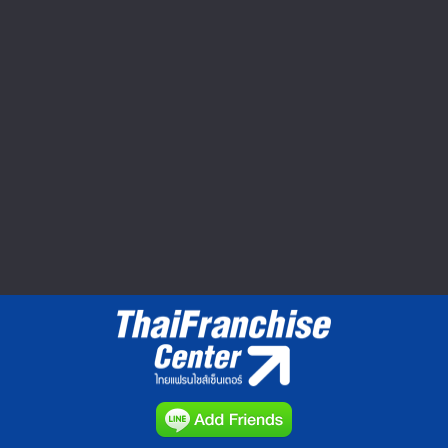
Seibu Shibuya ปิดตำนาน 60 ปี ยอด
หาย กำไรหด อดไปต่อ
ตลาดค้าปลีกในญี่ปุ่นมีมูลค่าประมาณ 160
ล้านเยนหรือประมาณ 1.8...
วีดีโอทำเลค้าขาย : Market Clip VDO
▲ GO TO TOP