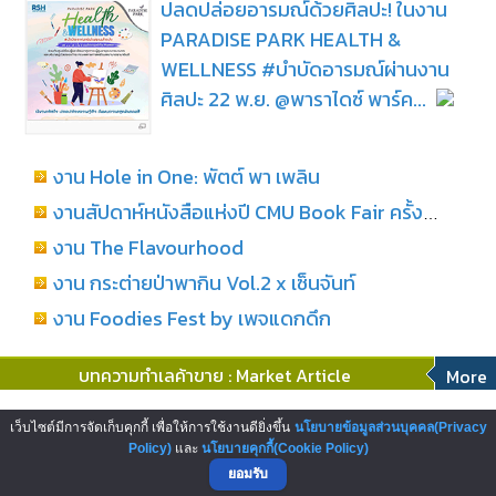
ปลดปล่อยอารมณ์ด้วยศิลปะ! ในงาน
PARADISE PARK HEALTH &
WELLNESS #บำบัดอารมณ์ผ่านงาน
ศิลปะ 22 พ.ย. @พาราไดซ์ พาร์ค...
งาน Hole in One: พัตต์ พา เพลิน
งานสัปดาห์หนังสือแห่งปี CMU Book Fair ครั้งที่ 29
งาน The Flavourhood
งาน กระต่ายป่าพากิน Vol.2 x เซ็นจันท์
งาน Foodies Fest by เพจแดกดึก
บทความทำเลค้าขาย : Market Article
More
โอกาสสู่การเป็นผู้ประกอบการสถานี
เว็บไซต์มีการจัดเก็บคุกกี้ เพื่อให้การใช้งานดียิ่งขึ้น
นโยบายข้อมูลส่วนบุคคล(Privacy
บริการน้ำมันเชลล์ บริษัทพลังงานระดับ
Policy)
และ
นโยบายคุกกี้(Cookie Policy)
ยอมรับ
โลก...