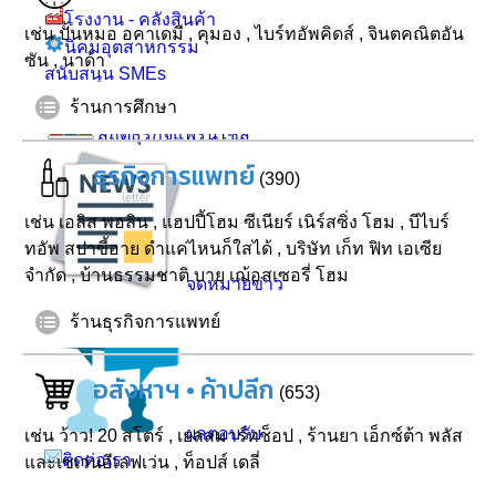
โรงงาน - คลังสินค้า
เช่น
ปั้นหมอ อคาเดมี
,
คุมอง
,
ไบร์ทอัพคิดส์
,
จินตคณิตอัน
นิคมอุตสาหกรรม
ซัน
,
นาด้า
สนับสนุน SMEs
ร้านการศึกษา
สถิติธุรกิจแฟรนไชส์
ธุรกิจการแพทย์
(390)
เช่น
เอลิส พอลิน
,
แฮปปี้โฮม ซีเนียร์ เนิร์สซิ่ง โฮม
,
บีไบร์
ทอัพ สปาขี้อาย ดำแค่ไหนก็ใสได้
,
บริษัท เก็ท ฟิท เอเซีย
จำกัด
,
บ้านธรรมชาติ บาย เฌ้อสเซอรี่ โฮม
จดหมายข่าว
ร้านธุรกิจการแพทย์
อสังหาฯ • ค้าปลีก
(653)
ผลตอบรับ
เช่น
ว้าว! 20 สโตร์
,
เยลสมาร์ทช็อป
,
ร้านยา เอ็กซ์ต้า พลัส
ติดต่อเรา
และเซเว่นอีเลฟเว่น
,
ท็อปส์ เดลี่