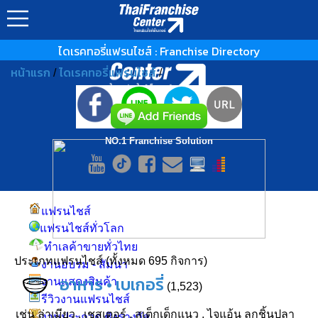
▲ GO TO TOP
ไดเรคทอรี่แฟรนไชส์ : Franchise Directory
หน้าแรก
ไดเรคทอรี่แฟรนไชส์
/
/
NO.1 Franchise Solution
แฟรนไชส์
แฟรนไชส์ทั่วโลก
ทำเลค้าขายทั่วไทย
ประเภทแฟรนไชส์ (ทั้งหมด 695 กิจการ)
งานอบรม - สัมนา
อาหาร • เบเกอรี่
งานแสดงสินค้า
(1,523)
รีวิวงานแฟรนไชส์
เช่น
ล่าเมียว
,
เชสเตอร์
,
สเต็กเด็กแนว
,
ไจแอ้น ลูกชิ้นปลา
งานประกวด ชิงรางวัล