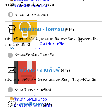
ระเบิด
,
ซูโม่ ลูกชิ้นปลาระเบิด
ร้านหนังสือออนไลน์
จัดเลี้ยงทั่วไทย
ร้านอาหาร • เบเกอรี่
เครื่องดื่ม • ไอศกรีม
(516)
เช่น
เดรี่ชา
,
มาโนอิ
,
เดอะ แบล็ค ดราก้อน
,
ยู้ฮูหวานเย็น
,
อินโฟกราฟฟิค
ออลส์ บับเบิ้ล ที
บทความน่าสนใจ
ร้านเครื่องดื่ม • ไอศกรีม
ดาวน์โหลด
บริการ • งานพิมพ์
(479)
เช่น
แคทคาร์วอร์ช ล้างรถหยอดเหรียญ
,
ไอดูโฟร์ไอเดีย
คำคมธุรกิจ
ร้านบริการ • งานพิมพ์
แบบทดสอบธุรกิจ
ร้านค้า SMEs Shop
การศึกษา
(459)
อาคารสำนักงานให้เช่า