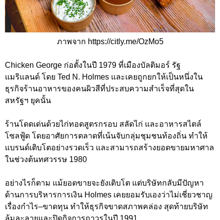
ภาพจาก https://citly.me/OzMo5
Chicken George ก่อตั้งในปี 1979 ที่เมืองบัลติมอร์ รัฐ
แมริแลนด์ โดย Ted N. Holmes และเคยถูกยกให้เป็นหนึ่งใน
ธุรกิจร้านอาหารของคนผิวสีที่ประสบความสำเร็จที่สุดใน
สหรัฐฯ ยุคนั้น
ร้านโดดเด่นด้วยไก่ทอดสูตรกรอบ สลัดไก่ และอาหารสไตล์
โซลฟู้ด โดยอาศัยการตลาดที่เน้นจับกลุ่มชุมชนท้องถิ่น ทำให้
แบรนด์เติบโตอย่างรวดเร็ว และสามารถสร้างยอดขายมหาศาล
ในช่วงต้นทศวรรษ 1980
อย่างไรก็ตาม แม้ยอดขายจะยังเติบโต แต่บริษัทกลับมีปัญหา
ด้านการบริหารการเงิน Holmes เคยยอมรับเองว่าไม่เชี่ยวชาญ
เรื่องกำไร–ขาดทุน ทำให้ธุรกิจขาดสภาพคล่อง สุดท้ายบริษัท
ล้มละลายและปิดกิจการถาวรในปี 1991