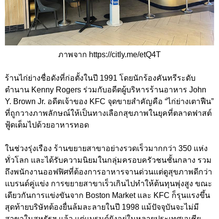
ภาพจาก https://citly.me/etQ4T
ร้านไก่ย่างชื่อดังที่ก่อตั้งในปี 1991 โดยนักร้องคันทรีระดับ
ตำนาน Kenny Rogers ร่วมกับอดีตผู้บริหารร้านอาหาร John
Y. Brown Jr. อดีตเจ้าของ KFC จุดขายสำคัญคือ “ไก่ย่างเตาฟืน”
ที่ถูกวางภาพลักษณ์ให้เป็นทางเลือกสุขภาพในยุคที่ตลาดฟาสต์
ฟู้ดเต็มไปด้วยอาหารทอด
ในช่วงรุ่งเรือง ร้านขยายสาขาอย่างรวดเร็วมากกว่า 350 แห่ง
ทั่วโลก และได้รับความนิยมในกลุ่มครอบครัวชนชั้นกลาง รวม
ถึงพนักงานออฟฟิศที่ต้องการอาหารจานด่วนแต่ดูสุขภาพดีกว่า
แบรนด์คู่แข่ง การขยายสาขาเร็วเกินไปทำให้ต้นทุนพุ่งสูง ขณะ
เดียวกันการแข่งขันจาก Boston Market และ KFC ก็รุนแรงขึ้น
สุดท้ายบริษัทต้องยื่นล้มละลายในปี 1998 แม้ปัจจุบันจะไม่มี
สาขาในสหรัฐฯ แล้ว แต่แบรนด์ยังอยู่ในหลายประเทศเอเชีย