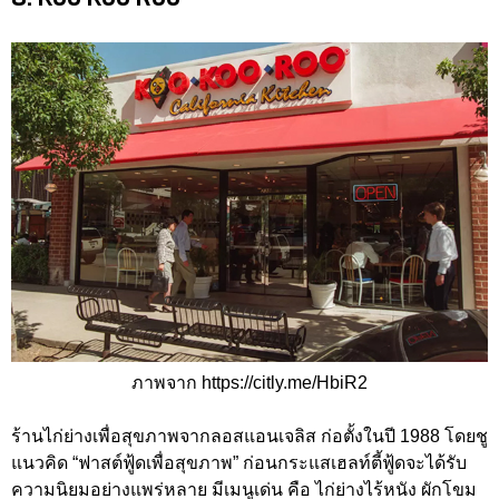
ภาพจาก https://citly.me/HbiR2
ร้านไก่ย่างเพื่อสุขภาพจากลอสแอนเจลิส ก่อตั้งในปี 1988 โดยชู
แนวคิด “ฟาสต์ฟู้ดเพื่อสุขภาพ” ก่อนกระแสเฮลท์ตี้ฟู้ดจะได้รับ
ความนิยมอย่างแพร่หลาย มีเมนูเด่น คือ ไก่ย่างไร้หนัง ผักโขม