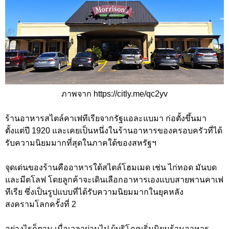
ภาพจาก https://citly.me/qc2yv
ร้านอาหารสไตล์คาเฟทีเรียจากรัฐแอละแบมา ก่อตั้งขึ้นมา
ตั้งแต่ปี 1920 และเคยเป็นหนึ่งในร้านอาหารของครอบครัวที่ได้
รับความนิยมมากที่สุดในภาคใต้ของสหรัฐฯ
จุดเด่นของร้านคืออาหารใต้สไตล์โฮมเมด เช่น ไก่ทอด มันบด
และมีตโลฟ โดยลูกค้าจะเดินเลือกอาหารเองแบบสายพานคาเฟ
ทีเรีย ซึ่งเป็นรูปแบบที่ได้รับความนิยมมากในยุคหลัง
สงครามโลกครั้งที่ 2
อย่างไรก็ตาม เมื่อเวลาผ่านไป ผู้บริโภคเริ่มนิยมร้านอาหาร