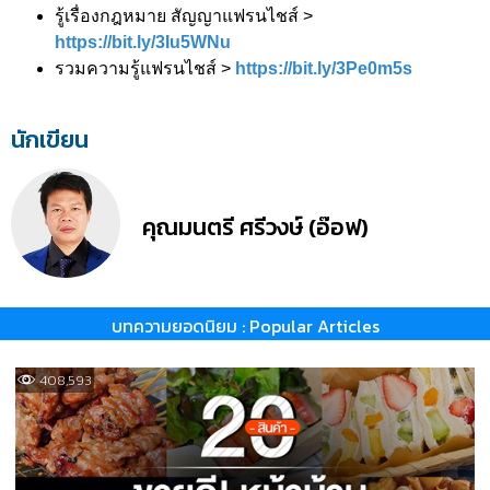
รู้เรื่องกฎหมาย สัญญาแฟรนไชส์ >
https://bit.ly/3Iu5WNu
รวมความรู้แฟรนไชส์ >
https://bit.ly/3Pe0m5s
นักเขียน
คุณมนตรี ศรีวงษ์ (อ๊อฟ)
บทความยอดนิยม : Popular Articles
408,593