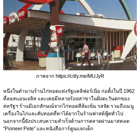
ภาพจาก https://citly.me/MUJyR
หนึ่งในตำนานร้านไก่ทอดแห่งรัฐแคลิฟอร์เนีย ก่อตั้งในปี 1962
ที่ลอสแอนเจลิส และเคยมีหลายร้อยสาขาในฝั่งตะวันตกของ
สหรัฐฯ ร้านมีเอกลักษณ์จากไก่ทอดสีส้มเข้ม รสจัด รวมถึงเมนู
เครื่องในไก่และตับทอดที่หาได้ยากในร้านฟาสต์ฟู้ดทั่วไป
นอกจากนี้ยังประสบความสำเร็จด้านการตลาดผ่านมาสคอต
“Pioneer Pete” และหนังสือการ์ตูนแจกเด็ก