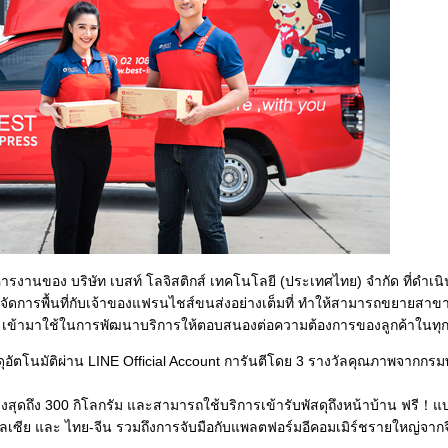
ิหารงานของ บริษัท เบสท์ โลจิสติกส์ เทคโนโลยี (ประเทศไทย) จำกัด ที่ดำเน
ัดการพื้นที่กับเจ้าของแฟรนไชส์ขนส่งอย่างเต็มที่ ทำให้สามารถขยายสาข
ข้ามาใช้ในการพัฒนาบริการให้ตอบสนองต่อความต้องการของลูกค้าในทุก ๆ
ดุอัตโนมัติผ่าน LINE Official Account การันตีโดย 3 รางวัลคุณภาพจากกร
งสุดถึง 300 กิโลกรัม และสามารถใช้บริการเข้ารับพัสดุถึงหน้าบ้าน ฟรี！แบบ
ลเซีย และ ไทย-จีน รวมถึงการจับมือกับแพลตฟอร์มอีคอมเมิร์ชรายใหญ่จากจ