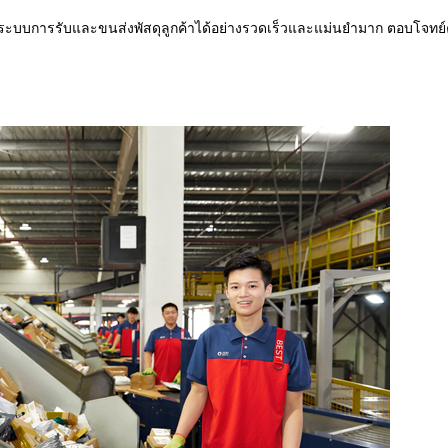
บบการรับและขนส่งพัสดุลูกค้าได้อย่างรวดเร็วและแม่นยำมาก ตอบโจทย์ค