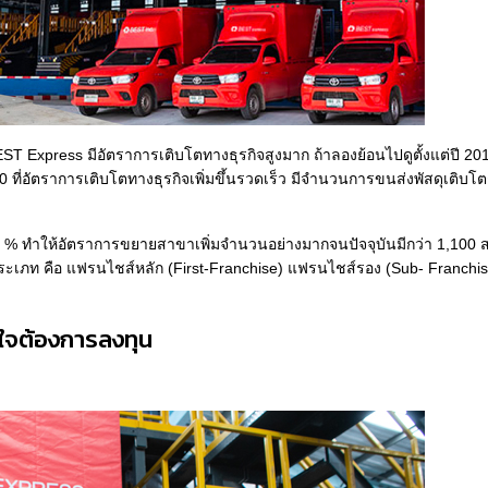
T Express มีอัตราการเติบโตทางธุรกิจสูงมาก ถ้าลองย้อนไปดูตั้งแต่ปี 20
ี่อัตราการเติบโตทางธุรกิจเพิ่มขึ้นรวดเร็ว มีจำนวนการขนส่งพัสดุเติบโตก
200 % ทำให้อัตราการขยายสาขาเพิ่มจำนวนอย่างมากจนปัจจุบันมีกว่า 1,100
ประเภท คือ แฟรนไชส์หลัก (First-Franchise) แฟรนไชส์รอง (Sub- Franch
นใจต้องการลงทุน