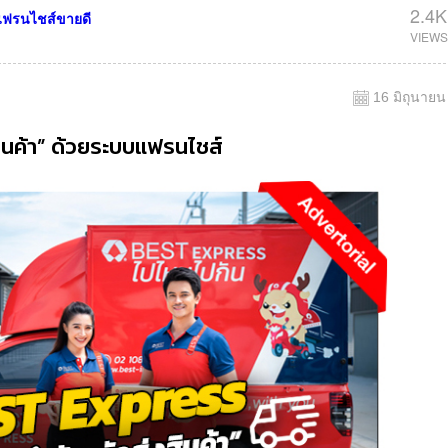
2.4K
แฟรนไชส์ขายดี
16 มิถุนายน
งสินค้า” ด้วยระบบแฟรนไชส์