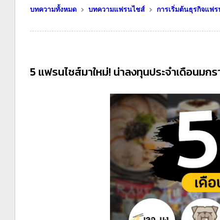
บทความทั้งหมด
บทความแฟรนไชส์
การเริ่มต้นธุรกิจแฟร
5 แฟรนไชส์มาใหม่! น่าลงทุนประจำเดือนมก