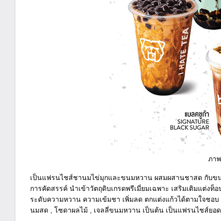
ภาพ
เป็นแฟรนไชส์ชานมไข่มุกและขนมหวาน ผสมผสานชาสด กับขนมทานเ
การคัดสรรค์ นำเข้าวัตถุดิบเกรดพรีเมี่ยมเฉพาะ เสริมเติมแต่งท
ระดับความหวาน ความเข้มชา เพิ่มลด ตกแต่งแก้วได้ตามใจชอบ 
นมสด , โซดาผลไม้ , เจลลี่ขนมหวาน เป็นต้น เป็นแฟรนไชส์ยอดฮิตท