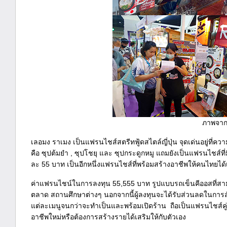
ภาพจา
เลอมง ราเมง เป็นแฟรนไชส์สตรีทฟู้ดสไตล์ญี่ปุ่น จุดเด่นอยู่ที่
คือ ซุปต้มยำ , ซุปโชยุ และ ซุปกระดูกหมู แถมยังเป็นแฟรนไชส์ที
ละ 55 บาท เป็นอีกหนึ่งแฟรนไชส์ที่พร้อมสร้างอาชีพให้คนไทยได้เ
ค่าแฟรนไชน์ในการลงทุน 55,555 บาท รูปแบบรถเข็นคีออสที่สามาร
ตลาด สถานศึกษาต่างๆ นอกจากนี้ผู้ลงทุนจะได้รับส่วนลดในการส
แต่ละเมนูจนกว่าจะทำเป็นและพร้อมเปิดร้าน ถือเป็นแฟรนไชส์คู่
อาชีพใหม่หรือต้องการสร้างรายได้เสริมให้กับตัวเอง