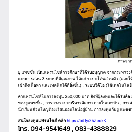
ภาพจาก
ยู แพชชั่น เป็นแฟรนไชส์การศึกษาที่ได้รับอนุญาต จากกระทรวงศึ
แบบการสอน 3 ระบบที่มีคุณภาพ ได้แก่ ระบบโค้ชส่วนตัว (คอยให้
เข้าถึงเนื้อหา และเทคนิคได้ดียิ่งขึ้น) , ระบบวีดีโอ (ใช้เทคโนโ
ค่าแฟรนไชส์ในการลงทุน 250,000 บาท สิ่งที่ผู้ลงทุนจะได้รับคื
ของยูแพชชั่น , การวางระบบบริหารจัดการภายในสถาบัน , การส่งเ
นักเรียนส่วนใหญ่ต้องเรียนออนไลน์อยู่บ้าน การลงทุนกับยู แพชชั่
สนใจลงทุนแฟรนไชส์ คลิก
https://bit.ly/35ZeokK
โทร. 094-9541649 , 083-4388829