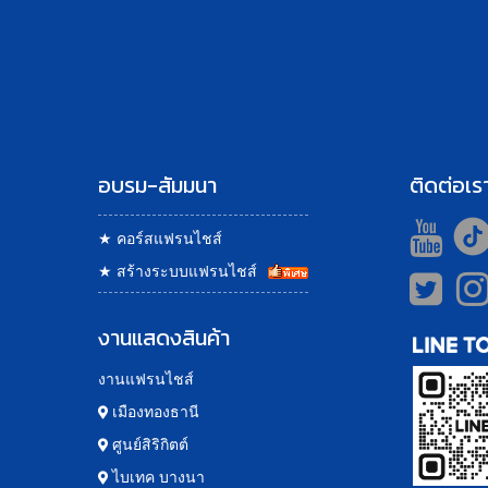
อบรม-สัมมนา
ติดต่อเร
★
คอร์สแฟรนไชส์
★
สร้างระบบแฟรนไชส์
งานแสดงสินค้า
งานแฟรนไชส์
เมืองทองธานี
ศูนย์สิริกิตต์
ไบเทค บางนา