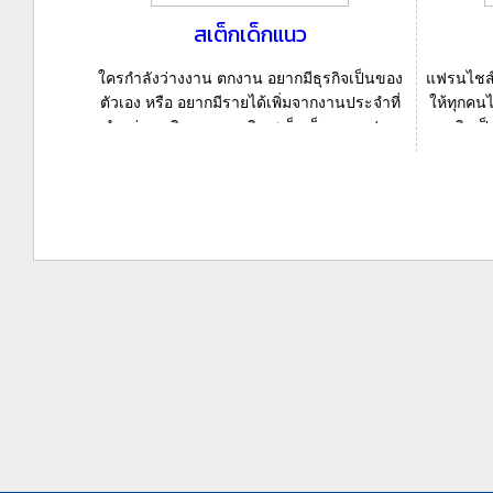
สเต็กเด็กแนว
ใครกำลังว่างงาน ตกงาน อยากมีธุรกิจเป็นของ
แฟรนไชส์ส
ตัวเอง หรือ อยากมีรายได้เพิ่มจากงานประจำที่
ให้ทุกคนไ
ทำอยู่ ลองพิจารณาธุรกิจ สเต็กเด็กแนวแฟรน
ธุรกิจเป
ไชส์ดู...