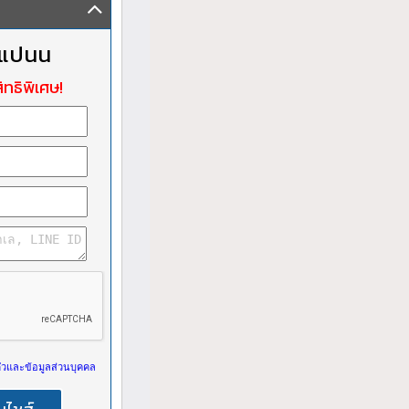
เจแปนน
ิทธิพิเศษ!
วและข้อมูลส่วนบุคคล