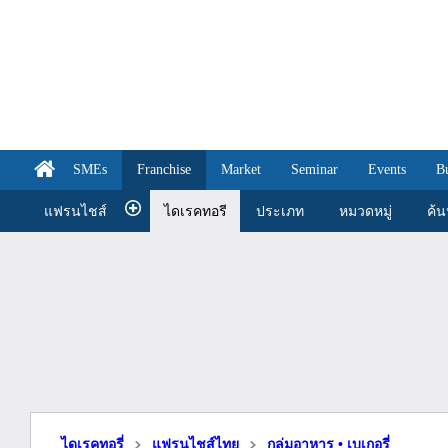
SMEs
Franchise
Market
Seminar
Events
B
แฟรนไชส์
ไดเรคทอรี
ประเภท
หมวดหมู่
ค้
ไดเรคทอรี่
แฟรนไชส์ไทย
กลุ่มอาหาร • เบเกอรี่