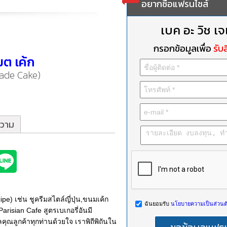
อยากซื้อแฟรนไชส์
เบค อะ วิช 
กรอกข้อมูลเพื่อ
รับส
มต เค้ก
ade Cake)
วาม
pe) เช่น ชูครีมสไตล์ญี่ปุ่น,ขนมเค้ก
ฉันยอมรับ
นโยบายความเป็นส่วนตั
 Parisian Cafe สูตรเบเกอรี่อันมี
ุณลูกค้าทุกท่านด้วยใจ เราพิถีพิถันใน