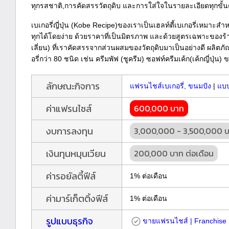
ทุกรสชาติ,การคัดสรรวัตถุดิบ และการใส่ใจในรายละเอียดทุกขั
เบเกอรี่ญี่ปุ่น (Kobe Recipe)ของเราเป็นเฮลท์ตี้เบเกอรี่เหมาะสำห
ทุกได้โดยง่าย ด้วยราคาที่เป็นมิตรภาพ และด้วยสูตรเฉพาะของร้
เลี่ยน) ที่เราคัดสรรจากส่วนผสมของวัตถุดิบมาเป็นอย่างดี ผลิ
อรี่กว่า 80 ชนิด เช่น ครีมพัฟ (ชูครีม) ซอฟท์ครีมเค้ก(เค้กญี่ปุ่น)
ลักษณะกิจการ
แฟรนไชส์เบเกอรี่, ขนมปัง
|
แบ
ค่าแฟรนไชส์
600,000 บาท
งบการลงทุน
3,000,000 - 3,500,000 
เงินทุนหมุนเวียน
200,000 บาท ต่อเดือน
ค่ารอยัลตี้ฟีส์
1% ต่อเดือน
ค่ามาร์เก็ตติ้งฟีส์
1% ต่อเดือน
รูปแบบธุรกิจ
ขายแฟรนไชส์ | Franchise