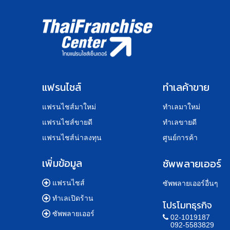
แฟรนไชส์
ทำเลค้าขาย
แฟรนไชส์มาใหม่
ทำเลมาใหม่
แฟรนไชส์ขายดี
ทำเลขายดี
แฟรนไชส์น่าลงทุน
ศูนย์การค้า
เพิ่มข้อมูล
ซัพพลายเออร์
แฟรนไชส์
ซัพพลายเออร์อื่นๆ
ทำเลเปิดร้าน
โปรโมทธุรกิจ
ซัพพลายเออร์
02-1019187
092-5583829