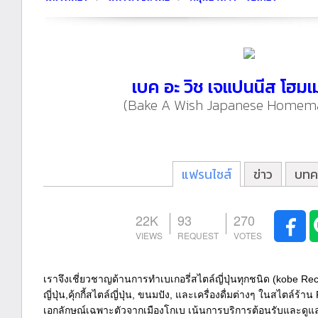
เบค อะ วิช เจแปนนีส โฮมเ
(Bake A Wish Japanese Homem
แฟรนไชส์
ข่าว
บทค
22K
93
270
เราจึงเชี่ยวชาญด้านการทำเบเกอรี่สไตล์ญี่ปุ่นทุกชนิด (kobe Reci
ญี่ปุ่น,คุ้กกี้สไตล์ญี่ปุ่น, ขนมปัง, และเครื่องดื่มต่างๆ ในสไตล์ร้าน
เอกลักษณ์เฉพาะตัวจากเมืองโกเบ เน้นการบริการต้อนรับและดูแลค