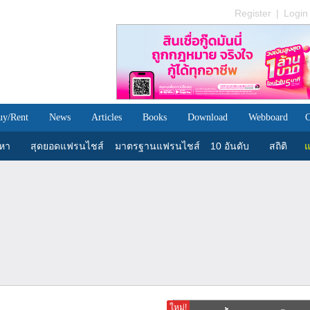
Register
|
Login
uy/Rent
News
Articles
Books
Download
Webboard
C
นหา
สุดยอดแฟรนไชส์
มาตรฐานแฟรนไชส์
10 อันดับ
สถิติ
แ
ใหม่!