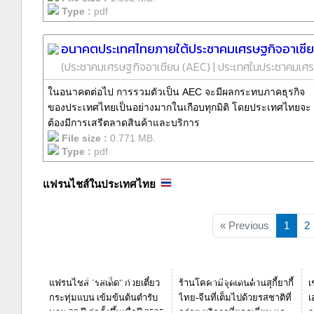
Type :
pdf
อนาคตประเทศไทยภายใต้ประชาคมเศรษฐกิจอาเซีย
(
ประชาคมเศรษฐกิจอาเซียน (AEC)
|
ประเทศในประชาคมเศ
ในอนาคตต่อไป การรวมตัวเป็น AEC จะมีผลกระทบภาคธุรกิจ
ของประเทศไทยเป็นอย่างมากในเกือบทุกมิติ โดยประเทศไทยจะ
ต้องมีการเสรีตลาดสินค้าและบริการ
File size :
0.771 MB.
Type :
pdf
แฟรนไชส์ในประเทศไทย
« Previous
1
2
Request Info
Request Info
แฟรนไชส์ "รสเด็ด" ก๋วยเตี๋ยว
ร้านโคคามีจุดเด่นด้านสุกี้ยากี้
เ
กระทุ่มแบน เข้มข้นต้นตำรับ
ไทย-จีนที่เต็มไปด้วยรสชาติที่
เ
นาน 30 ปี ก่อตั้งขึ้นเมื่อปี 2525
อร่อย บริการที่ยอดเยี่ยม และ
ร