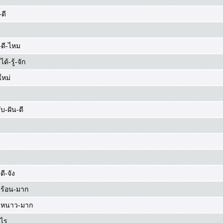
ดี
น
ดี-ไหม
-ได้-รู้-จัก
ใหม่
บ-ฝัน-ดี
ี-จัง
ร้อน-มาก
-หนาว-มาก
-ไร