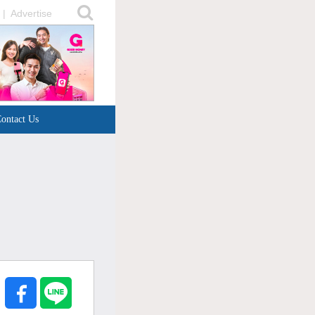
|
Advertise
ontact Us