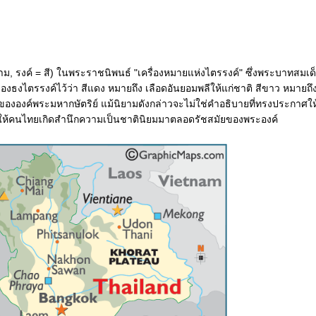
= สาม, รงค์ = สี) ในพระราชนิพนธ์ "เครื่องหมายแห่งไตรรงค์" ซึ่งพระบาทสมเ
งธงไตรรงค์ไว้ว่า สีแดง หมายถึง เลือดอันยอมพลีให้แก่ชาติ สีขาว หมายถึง
งองค์พระมหากษัตริย์ แม้นิยามดังกล่าวจะไม่ใช่คำอธิบายที่ทรงประกาศให้
 เพื่อให้คนไทยเกิดสำนึกความเป็นชาตินิยมมาตลอดรัชสมัยของพระองค์