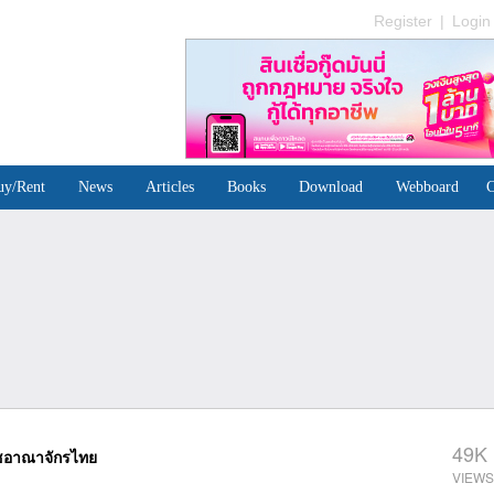
Register
|
Login
uy/Rent
News
Articles
Books
Download
Webboard
C
49K
ชอาณาจักรไทย