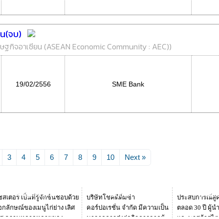
น(จบ)
รษฐกิจอาเซียน (ASEAN Economic Community : AEC)
)
19/02/2556
SME Bank
3
4
5
6
7
8
9
10
Next »
Request Info
Request Info
Reques
ชสเตอร์ เป็นที่รู้จักชื่นชอบด้วย
บริษัทโชคดีติ่มซำ
ประสบการณ์สู่
อกลักษณ์ของเมนูไก่ย่าง เลิศ
คอร์ปอเรชั่น จำกัด มีความเป็น
ตลอด 30 ปี ผู้
ส ความหลากหลายของ
มาจากการส่งต่อกิจการจากผู้
และพาสต้าสไตล