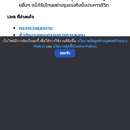
ยอื่นๆ จะได้รับโทษอย่างรุนแรงถึงขั้นประหารชีวิต
Link ที่น่าสนใจ
กระทรวงแรงงาน
สำนักงานคณะกรรมการการลงทุน
คณะกรรมการอาหารและยา
เว็บไซต์มีการจัดเก็บคุกกี้ เพื่อให้การใช้งานดียิ่งขึ้น
นโยบายข้อมูลส่วนบุคคล(Privacy
Policy)
และ
นโยบายคุกกี้(Cookie Policy)
กระทรวงการค้าและอุตสาหกรรม
ยอมรับ
รายละเอียด (ต่อ)
ชื่อเรื่อง
ดาวน์โหลด
2k
คำถามที่พบบ่อย FAQ singapore
1k
โอกาสขยายธุรกิจแฟรนไชส์ของ SMEs ไทยไป
ต่างแดน