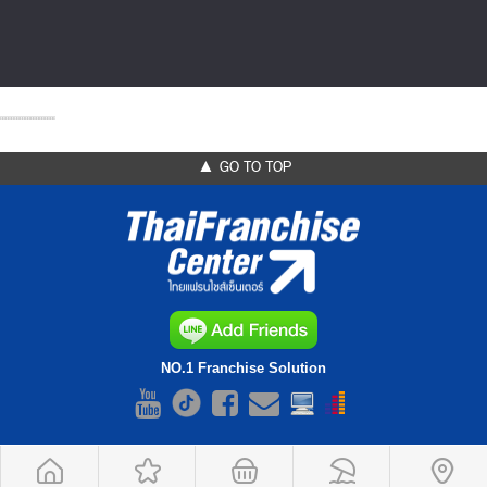
▲ GO TO TOP
NO.1 Franchise Solution