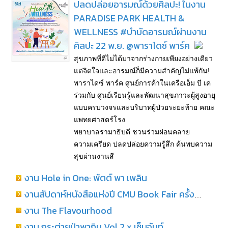
ปลดปล่อยอารมณ์ด้วยศิลปะ! ในงาน
PARADISE PARK HEALTH &
WELLNESS #บำบัดอารมณ์ผ่านงาน
ศิลปะ 22 พ.ย. @พาราไดซ์ พาร์ค
สุขภาพที่ดีไม่ได้มาจากร่างกายเพียงอย่างเดียว
แต่จิตใจและอารมณ์ก็มีความสำคัญไม่แพ้กัน!
พาราไดซ์ พาร์ค ศูนย์การค้าในเครือเอ็ม บี เค
ร่วมกับ ศูนย์เรียนรู้และพัฒนาสุขภาวะผู้สูงอายุ
แบบครบวงจรและบริบาทผู้ป่วยระยะท้าย คณะ
แพทยศาสตร์โรง
พยาบาลรามาธิบดี ชวนร่วมผ่อนคลาย
ความเครียด ปลดปล่อยความรู้สึก ค้นพบความ
สุขผ่านงานสี
งาน Hole in One: พัตต์ พา เพลิน
งานสัปดาห์หนังสือแห่งปี CMU Book Fair ครั้งที่ 29
งาน The Flavourhood
งาน กระต่ายป่าพากิน Vol.2 x เซ็นจันท์