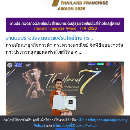
งานมอบรางวัลสุดยอดแฟรนไชส์ไทย คร...
กรมพัฒนาธุรกิจการค้า กระทรวงพาณิชย์ จัดพิธีมอบรางวัล
การประกวดสุดยอดแฟรนไชส์ไทย ค...
เว็บไซต์มีการจัดเก็บคุกกี้ เพื่อให้การใช้งานดียิ่งขึ้น
นโยบายข้อมูลส่วนบุคคล(Privacy
Policy)
และ
นโยบายคุกกี้(Cookie Policy)
Catcarwash คว้ารางวัลรองอันดับ 2...