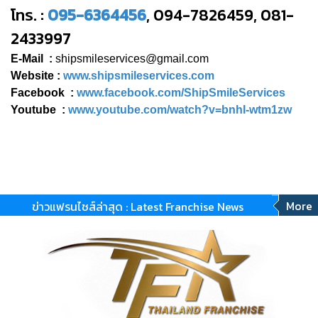
โทร. :
095-6364456
, 094-7826459, 081-
2433997
E-Mail :
shipsmileservices@gmail.com
Website :
www.shipsmileservices.com
Facebook :
www.facebook.com/ShipSmileServices
Youtube :
www.youtube.com/watch?v=bnhI-wtm1zw
More
ข่าวแฟรนไชส์ล่าสุด : Latest Franchise News