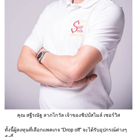
คุณ สฐีรณัฐ ลาภไกวัล เจ้าของชิปป์สไมล์ เซอร์วิส
ทั้งนี้ผู้ลงทุนที่เลือกแพคเกจ “Drop off” จะได้รับอุปกรณ์ต่างๆ