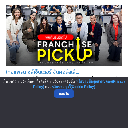
ไทยแฟรนไชส์เซ็นเตอร์ จัดคอร์สเลื...
ไทยแฟรนไชส์เซ็นเตอร์ จัดอบรมคอร์สเลือกซื้อแฟรนไชส์
เว็บไซต์มีการจัดเก็บคุกกี้ เพื่อให้การใช้งานดียิ่งขึ้น
นโยบายข้อมูลส่วนบุคคล(Privacy
รุ่นที่ 3 “วิเคราะห์เป็...
Policy)
และ
นโยบายคุกกี้(Cookie Policy)
ยอมรับ
▲ GO TO TOP