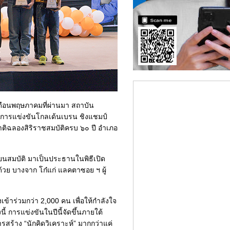
ดือนพฤษภาคมที่ผ่านมา สถาบัน
“การแข่งขันโกลเด้นเบรน ชิงแชมป์
ติฉลองสิริราชสมบัติครบ ๖๐ ปี อำเภอ
ทียนสมบัติ มาเป็นประธานในพิธีเปิด
้วย บางจาก โก๋แก่ แลคตาซอย ฯ ผู้
้าร่วมกว่า 2,000 คน เพื่อให้กำลังใจ
้ การแข่งขันในปีนี้จัดขึ้นภายใต้
สร้าง “นักคิดวิเคราะห์” มากกว่าแค่