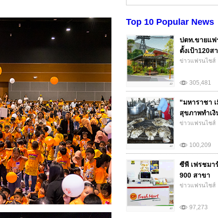
Top 10 Popular News
ปตท.ขายแฟร
ตั้งเป้า120สา
ข่าวแฟรนไชส์
305,481
"มหาราชา เม
สุขภาพทำเงิน.
ข่าวแฟรนไชส์
100,209
ซีพี เฟรชมา
900 สาขา
ข่าวแฟรนไชส์
97,273