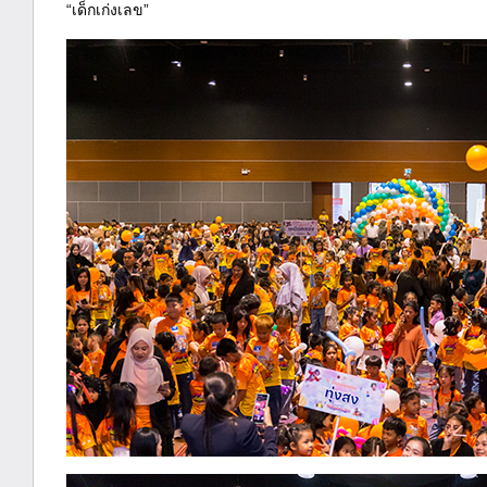
“เด็กเก่งเลข”