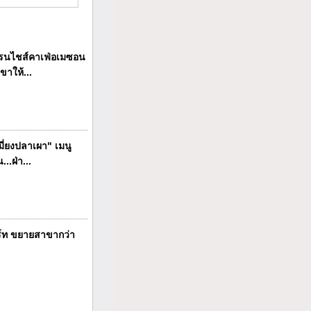
นไชส์คาเฟ่อเมซอน
ขาให้...
ี่ยงปลาเผา" เมนู
..ฝ่า...
ร์ท ขยายสาขากว่า