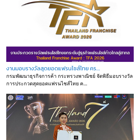
งานมอบรางวัลสุดยอดแฟรนไชส์ไทย คร...
กรมพัฒนาธุรกิจการค้า กระทรวงพาณิชย์ จัดพิธีมอบรางวัล
การประกวดสุดยอดแฟรนไชส์ไทย ค...